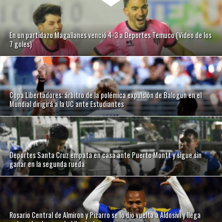
En un partidazo Magallanes venció 4-3 a Deportes Temuco (Video de los
7 goles)
Copa Libertadores: árbitro de la polémica expulsión de Balogun en el
Mundial dirigirá a la UC ante Estudiantes
Deportes Santa Cruz empata en casa ante Puerto Montt y sigue sin
ganar en la segunda rueda
Rosario Central de Almiron y Pizarro se lo dio vuelta a Aldosivi y llega