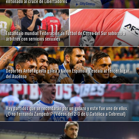
entonado al cruce de Libertadores
Escándalo mundial: Federación de Fútbol de Corea del Sur sobornó a
árbitros con servicios sexuales
Deportes Antofagasta golea a Unión Española y escala al tercer lugar
del Ascenso
Hay partidos que se recordarán por un golazo y este fue uno de ellos.
¿O no Fernando Zampedri? (Videos del 2-0 de U.Católica a Cobresal)