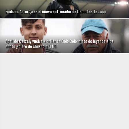
Emiliano Astorga es el nuevo entrenador de Deportes Temuco
Apellido Caszely vuelve a brillar en Colo Colo: nieto de leyenda alba
anotó golazo de chilena a la UC