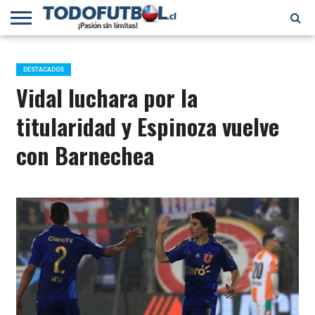
PRIMERA
DIVISIÓN
PRIMERA
SELECCIÓN
CHILENOS
FÚTBOL
B
CHILENA
EN EL
INTERNACIONAL
DESTACADOS
MUNDO
Vidal luchara por la
titularidad y Espinoza vuelve
con Barnechea