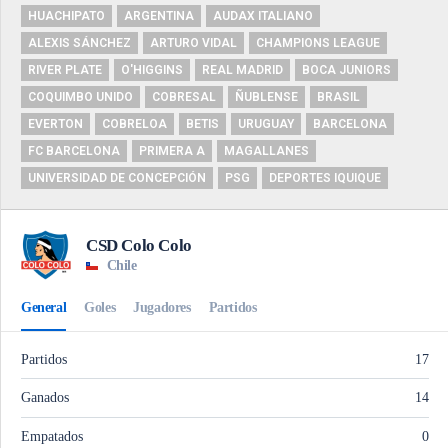
HUACHIPATO
ARGENTINA
AUDAX ITALIANO
ALEXIS SÁNCHEZ
ARTURO VIDAL
CHAMPIONS LEAGUE
RIVER PLATE
O'HIGGINS
REAL MADRID
BOCA JUNIORS
COQUIMBO UNIDO
COBRESAL
ÑUBLENSE
BRASIL
EVERTON
COBRELOA
BETIS
URUGUAY
BARCELONA
FC BARCELONA
PRIMERA A
MAGALLANES
UNIVERSIDAD DE CONCEPCIÓN
PSG
DEPORTES IQUIQUE