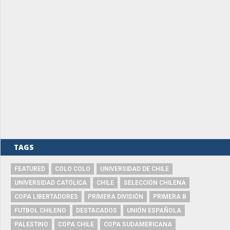
TAGS
FEATURED
COLO COLO
UNIVERSIDAD DE CHILE
UNIVERSIDAD CATÓLICA
CHILE
SELECCIÓN CHILENA
COPA LIBERTADORES
PRIMERA DIVISIÓN
PRIMERA B
FUTBOL CHILENO
DESTACADOS
UNIÓN ESPAÑOLA
PALESTINO
COPA CHILE
COPA SUDAMERICANA