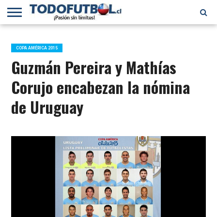
PRIMERA
DIVISIÓN
PRIMERA
SELECCIÓN
CHILENOS
FÚTBOL
B
CHILENA
EN EL
INTERNACIONAL
COPA AMÉRICA 2015
MUNDO
Guzmán Pereira y Mathías
Corujo encabezan la nómina
de Uruguay