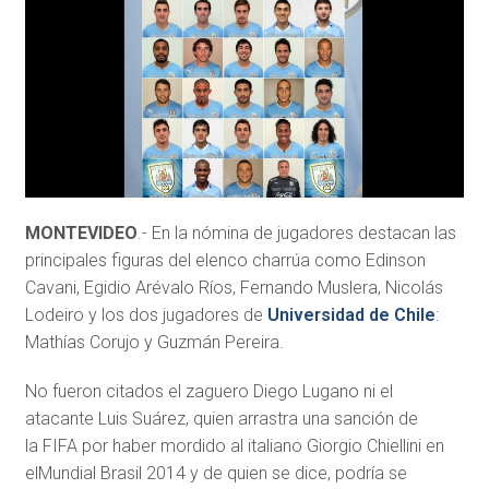
MONTEVIDEO
.- En la nómina de jugadores destacan las
principales figuras del elenco charrúa como Edinson
Cavani, Egidio Arévalo Ríos, Fernando Muslera, Nicolás
Lodeiro y los dos jugadores de
Universidad de Chile
:
Mathías Corujo y Guzmán Pereira.
No fueron citados el zaguero Diego Lugano ni el
atacante Luis Suárez, quien arrastra una sanción de
la FIFA por haber mordido al italiano Giorgio Chiellini en
elMundial Brasil 2014 y de quien se dice, podría se