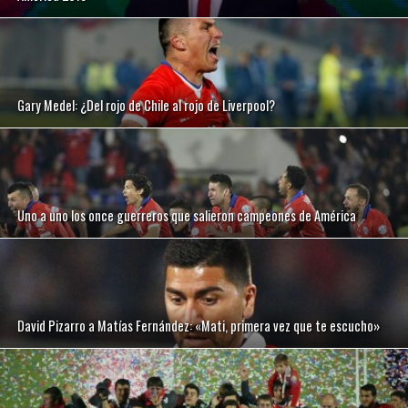
Gary Medel: ¿Del rojo de Chile al rojo de Liverpool?
Uno a uno los once guerreros que salieron campeones de América
David Pizarro a Matías Fernández: «Mati, primera vez que te escucho»