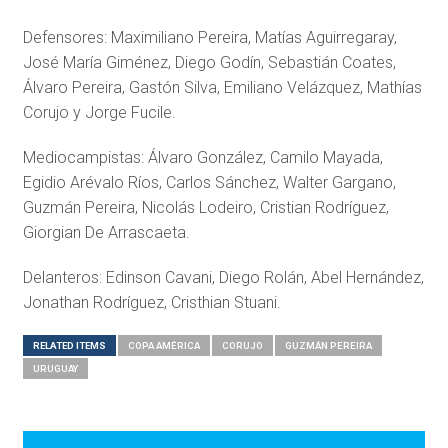
Defensores: Maximiliano Pereira, Matías Aguirregaray,
José María Giménez, Diego Godín, Sebastián Coates,
Álvaro Pereira, Gastón Silva, Emiliano Velázquez, Mathías
Corujo y Jorge Fucile.
Mediocampistas: Álvaro González, Camilo Mayada,
Egidio Arévalo Ríos, Carlos Sánchez, Walter Gargano,
Guzmán Pereira, Nicolás Lodeiro, Cristian Rodríguez,
Giorgian De Arrascaeta.
Delanteros: Edinson Cavani, Diego Rolán, Abel Hernández,
Jonathan Rodríguez, Cristhian Stuani.
RELATED ITEMS
COPA AMÉRICA
CORUJO
GUZMÁN PEREIRA
URUGUAY