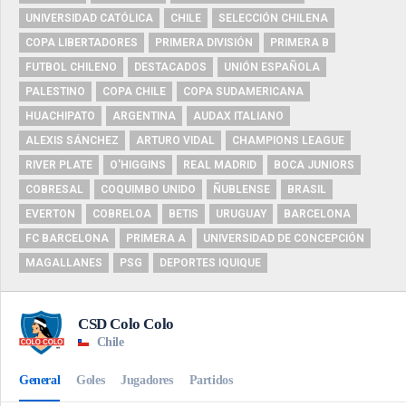
UNIVERSIDAD CATÓLICA
CHILE
SELECCIÓN CHILENA
COPA LIBERTADORES
PRIMERA DIVISIÓN
PRIMERA B
FUTBOL CHILENO
DESTACADOS
UNIÓN ESPAÑOLA
PALESTINO
COPA CHILE
COPA SUDAMERICANA
HUACHIPATO
ARGENTINA
AUDAX ITALIANO
ALEXIS SÁNCHEZ
ARTURO VIDAL
CHAMPIONS LEAGUE
RIVER PLATE
O'HIGGINS
REAL MADRID
BOCA JUNIORS
COBRESAL
COQUIMBO UNIDO
ÑUBLENSE
BRASIL
EVERTON
COBRELOA
BETIS
URUGUAY
BARCELONA
FC BARCELONA
PRIMERA A
UNIVERSIDAD DE CONCEPCIÓN
MAGALLANES
PSG
DEPORTES IQUIQUE