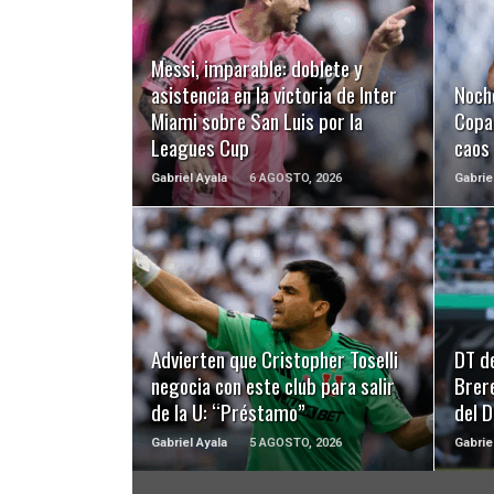
LEER MÁS
Messi, imparable: doblete y
asistencia en la victoria de Inter
Noch
Miami sobre San Luis por la
Copa 
Leagues Cup
caos
Gabriel Ayala
6 AGOSTO, 2026
Gabrie
LEER MÁS
Advierten que Cristopher Toselli
DT d
negocia con este club para salir
Brer
de la U: “Préstamo”
del 
Gabriel Ayala
5 AGOSTO, 2026
Gabrie