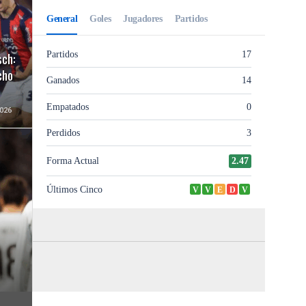
sch:
cho
026