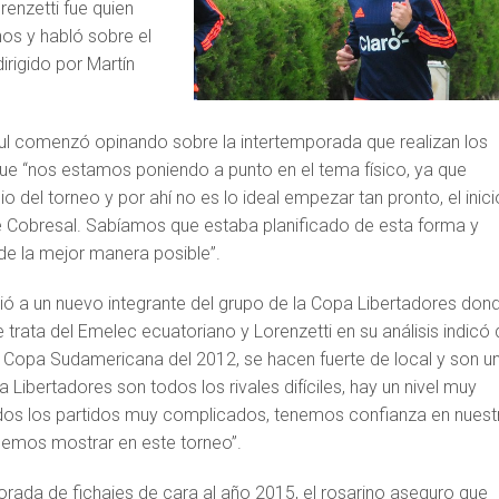
enzetti fue quien
nos y habló sobre el
irigido por Martín
l comenzó opinando sobre la intertemporada que realizan los
ue “nos estamos poniendo a punto en el tema físico, ya que
o del torneo y por ahí no es lo ideal empezar tan pronto, el inici
e Cobresal. Sabíamos que estaba planificado de esta forma y
de la mejor manera posible”.
ó a un nuevo integrante del grupo de la Copa Libertadores don
e trata del Emelec ecuatoriano y Lorenzetti en su análisis indicó
a Copa Sudamericana del 2012, se hacen fuerte de local y son u
a Libertadores son todos los rivales difíciles, hay un nivel muy
odos los partidos muy complicados, tenemos confianza en nuest
demos mostrar en este torneo”.
orada de fichajes de cara al año 2015, el rosarino aseguro que