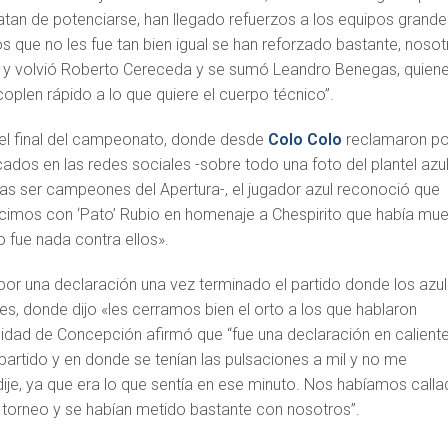
atan de potenciarse, han llegado refuerzos a los equipos grande
os que no les fue tan bien igual se han reforzado bastante, noso
y volvió Roberto Cereceda y se sumó Leandro Benegas, quien
plen rápido a lo que quiere el cuerpo técnico”.
 el final del campeonato, donde desde
Colo Colo
reclamaron po
ados en las redes sociales -sobre todo una foto del plantel azu
as ser campeones del Apertura-, el jugador azul reconoció que
icimos con ‘Pato’ Rubio en homenaje a Chespirito que había mue
 fue nada contra ellos».
or una declaración una vez terminado el partido donde los azu
s, donde dijo «les cerramos bien el orto a los que hablaron
sidad de Concepción afirmó que “fue una declaración en caliente
artido y en donde se tenían las pulsaciones a mil y no me
dije, ya que era lo que sentía en ese minuto. Nos habíamos call
l torneo y se habían metido bastante con nosotros”.