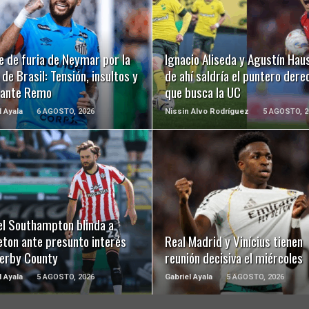
LEER MÁS
LEER MÁS
e de furia de Neymar por la
Ignacio Aliseda y Agustín Hau
de Brasil: Tensión, insultos y
de ahí saldría el puntero dere
 ante Remo
que busca la UC
l Ayala
6 AGOSTO, 2026
Nissin Alvo Rodríguez
5 AGOSTO, 2
LEER MÁS
LEER MÁS
el Southampton blinda a
eton ante presunto interés
Real Madrid y Vinícius tienen
Derby County
reunión decisiva el miércoles
l Ayala
5 AGOSTO, 2026
Gabriel Ayala
5 AGOSTO, 2026