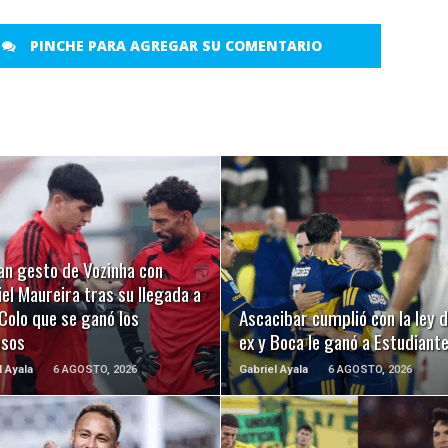
PINCHE PARA AGREGAR SU COMENTARIO
LEER MÁS
LEER MÁS
an gesto de Vozinha con
el Maureira tras su llegada a
Colo que se ganó los
Ascacibar cumplió con la ley d
usos
ex y Boca le ganó a Estudiant
l Ayala
6 AGOSTO, 2026
Gabriel Ayala
6 AGOSTO, 2026