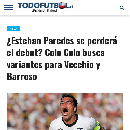
PRIMERA
DIVISIÓN
PRIMERA
SELECCIÓN
CHILENOS
FÚTBOL
B
CHILENA
EN EL
INTERNACIONAL
ARICA
MUNDO
¿Esteban Paredes se perderá
el debut? Colo Colo busca
variantes para Vecchio y
Barroso