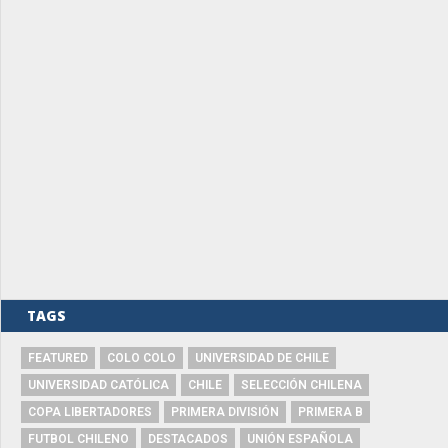
TAGS
FEATURED
COLO COLO
UNIVERSIDAD DE CHILE
UNIVERSIDAD CATÓLICA
CHILE
SELECCIÓN CHILENA
COPA LIBERTADORES
PRIMERA DIVISIÓN
PRIMERA B
FUTBOL CHILENO
DESTACADOS
UNIÓN ESPAÑOLA