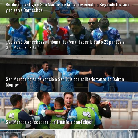
Ratifican castigo a San Marcos de Arica: desciende a Segunda División
y se salva Barnechea
¿Se salvó Barnechea?…Tribunal de Penalidades le quitó 23 puntos a
San Marcos de Arica
San Marcos de Arica venció a San Luis con solitario tanto de Bairon
Monroy
San Marcos se recupera con triunfo a San Felipe