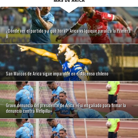
MÁS DE ARICA
¿Dónde ver el partido y a qué hora?: Arica vs Iquique paraliza la Primera
B
San Marcos de Arica sigue imparable en el Ascenso chileno
Grave denuncia del presidente de Arica: «Fui engañado para firmar la
denuncia contra Melipilla»