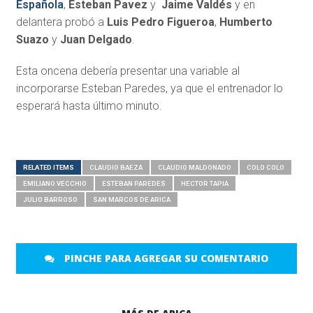
Española
,
Esteban Pavez
y
Jaime Valdés
y en
delantera probó a
Luis Pedro Figueroa
,
Humberto
Suazo
y
Juan Delgado
.
Esta oncena debería presentar una variable al
incorporarse Esteban Paredes, ya que el entrenador lo
esperará hasta último minuto.
RELATED ITEMS
CLAUDIO BAEZA
CLAUDIO MALDONADO
COLO COLO
EMILIANO VECCHIO
ESTEBAN PAREDES
HECTOR TAPIA
JULIO BARROSO
SAN MARCOS DE ARICA
PINCHE PARA AGREGAR SU COMENTARIO