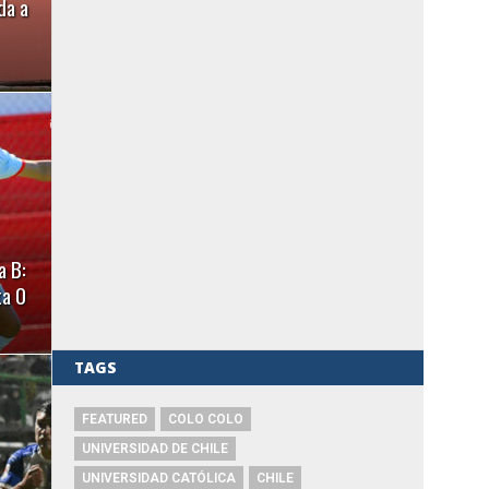
da a
a B:
ta 0
TAGS
FEATURED
COLO COLO
UNIVERSIDAD DE CHILE
UNIVERSIDAD CATÓLICA
CHILE