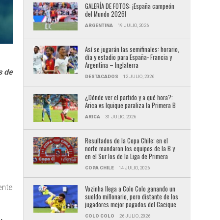
GALERÍA DE FOTOS: ¡España campeón
del Mundo 2026!
ARGENTINA
19 JULIO, 2026
Así se jugarán las semifinales: horario,
día y estadio para España- Francia y
Argentina – Inglaterra
s de
DESTACADOS
12 JULIO, 2026
¿Dónde ver el partido y a qué hora?:
Arica vs Iquique paraliza la Primera B
ARICA
31 JULIO, 2026
Resultados de la Copa Chile: en el
norte mandaron los equipos de la B y
en el Sur los de la Liga de Primera
COPA CHILE
14 JULIO, 2026
ente
Vozinha llega a Colo Colo ganando un
sueldo millonario, pero distante de los
jugadores mejor pagados del Cacique
COLO COLO
26 JULIO, 2026