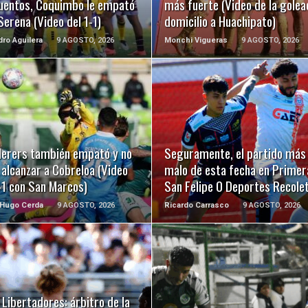
uentos, Coquimbo le empató
más fuerte (Video de la golea
Serena (Video del 1-1)
domicilio a Huachipato)
dro Aguilera
9 AGOSTO, 2026
Monchi Vigueras
9 AGOSTO, 2026
LEER MÁS
LEER MÁS
erers también empató y no
Seguramente, el partido más
alcanzar a Cobreloa (Video
malo de esta fecha en Primer
-1 con San Marcos)
San Felipe 0 Deportes Recole
 Hugo Cerda
9 AGOSTO, 2026
Ricardo Carrasco
9 AGOSTO, 2026
LEER MÁS
LEER MÁS
Libertadores: árbitro de la