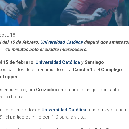
post:
18
l del 15 de febrero,
Universidad Católica
disputó dos amistoso
45 minutos ante el cuadro microbusero.
el
15 de febrero
,
Universidad Católica
y
Santiago
dos partidos de entrenamiento en la
Cancha 1
del
Complejo
o Tupper
.
os encuentros,
los Cruzados
empataron a un gol, con tanto
ra La Franja.
n un encuentro donde
Universidad Católica
alineó mayoritariam
, el partido culminó con 1-0 para la visita.