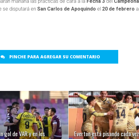
arán mañana las prácticas de cara a la
Fecha 3
del
Campeona
ue se disputará en
San Carlos de Apoquindo
el
20 de febrero
a
PINCHE PARA AGREGAR SU COMENTARIO
LEER MÁS
LEER MÁS
n gol de VAR y en los
Everton está pisando cada vez