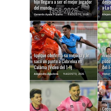
hijo llegara a ser el mejor jugador
desc
del mundo
a La 
Gerardo Ayala Pizarro
9 AGOSTO, 2026
Alejan
LEER MÁS
Iquique confirmó su mejoría y le
Wand
sacó un punto a Cobreloa en
pudo 
Calama (Video del 1-1)
del 1
Alejandro Aguilera
9 AGOSTO, 2026
Victor
LEER MÁS
Copa 