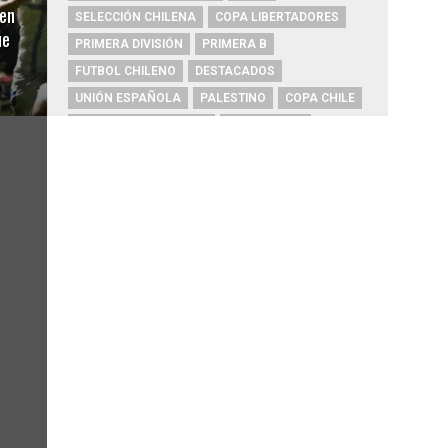
en
SELECCIÓN CHILENA
COPA LIBERTADORES
ue
PRIMERA DIVISIÓN
PRIMERA B
FUTBOL CHILENO
DESTACADOS
UNIÓN ESPAÑOLA
PALESTINO
COPA CHILE
COPA SUDAMERICANA
HUACHIPATO
ARGENTINA
AUDAX ITALIANO
ALEXIS SÁNCHEZ
ARTURO VIDAL
CHAMPIONS LEAGUE
RIVER PLATE
O'HIGGINS
REAL MADRID
BOCA JUNIORS
COQUIMBO UNIDO
COBRESAL
ÑUBLENSE
BRASIL
EVERTON
COBRELOA
BETIS
URUGUAY
BARCELONA
FC BARCELONA
PRIMERA A
MAGALLANES
UNIVERSIDAD DE CONCEPCIÓN
DEPORTES IQUIQUE
PSG