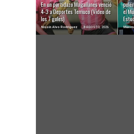
En un partidazo Magallanes venció
polé
4-3 a Deportes Temuco (Video de
el Mu
los 7 goles)
Estu
Nissin Alvo Rodríguez
8 AGOSTO, 2026
Maximi