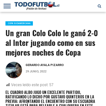
PRIMERA
DIVISIÓN
PRIMERA
SELECCIÓN
CHILENOS
FÚTBOL
B
CHILENA
EN EL
INTERNACIONAL
COPA SUDAMERICANA
MUNDO
Un gran Colo Colo le ganó 2-0
al Inter jugando como en sus
mejores noches de Copa
GERARDO AYALA PIZARRO
29 JUNIO, 2022
Veces leído este post:
57
EL CUADRO ALBO JUGÓ UN EXCELENTE PARTIDO,
RATIFICANDO LO DICHO POR GUSTAVO QUINTEROS EN LA
PREVIA: AFRONTANDO EL ENCUENTRO CON SU ESCUADRA
TITULAR ESTÁ PARA PELEARLE A CUALQUIERA EN ESTE