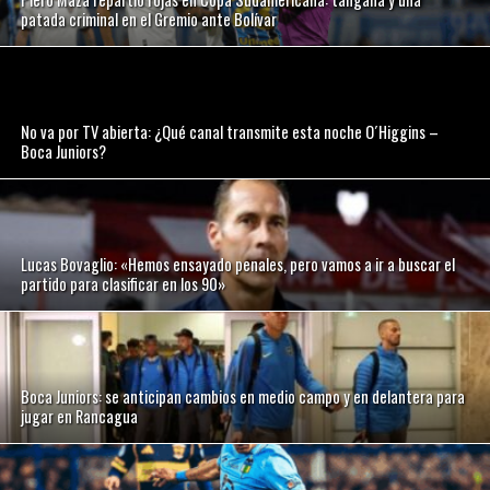
patada criminal en el Gremio ante Bolívar
No va por TV abierta: ¿Qué canal transmite esta noche O´Higgins –
Boca Juniors?
Lucas Bovaglio: «Hemos ensayado penales, pero vamos a ir a buscar el
partido para clasificar en los 90»
Boca Juniors: se anticipan cambios en medio campo y en delantera para
jugar en Rancagua