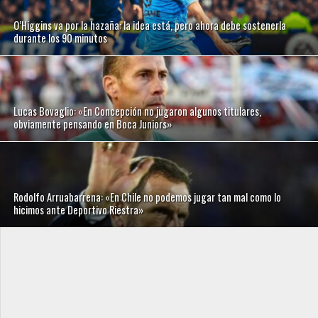
O’Higgins va por la hazaña: la idea está, pero ahora debe sostenerla
durante los 90 minutos
Lucas Bovaglio: «En Concepción no jugaron algunos titulares,
obviamente pensando en Boca Juniors»
Rodolfo Arruabarrena: «En Chile no podemos jugar tan mal como lo
hicimos ante Deportivo Riestra»