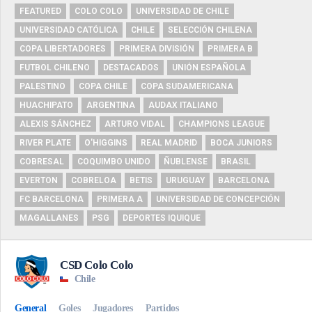
FEATURED
COLO COLO
UNIVERSIDAD DE CHILE
UNIVERSIDAD CATÓLICA
CHILE
SELECCIÓN CHILENA
COPA LIBERTADORES
PRIMERA DIVISIÓN
PRIMERA B
FUTBOL CHILENO
DESTACADOS
UNIÓN ESPAÑOLA
PALESTINO
COPA CHILE
COPA SUDAMERICANA
HUACHIPATO
ARGENTINA
AUDAX ITALIANO
ALEXIS SÁNCHEZ
ARTURO VIDAL
CHAMPIONS LEAGUE
RIVER PLATE
O'HIGGINS
REAL MADRID
BOCA JUNIORS
COBRESAL
COQUIMBO UNIDO
ÑUBLENSE
BRASIL
EVERTON
COBRELOA
BETIS
URUGUAY
BARCELONA
FC BARCELONA
PRIMERA A
UNIVERSIDAD DE CONCEPCIÓN
MAGALLANES
PSG
DEPORTES IQUIQUE