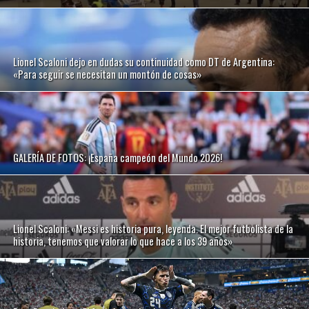
Lionel Scaloni dejo en dudas su continuidad como DT de Argentina:
«Para seguir se necesitan un montón de cosas»
GALERÍA DE FOTOS: ¡España campeón del Mundo 2026!
Lionel Scaloni: «Messi es historia pura, leyenda. El mejor futbolista de la
historia, tenemos que valorar lo que hace a los 39 años»