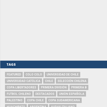
TAGS
FEATURED
COLO COLO
UNIVERSIDAD DE CHILE
UNIVERSIDAD CATÓLICA
CHILE
SELECCIÓN CHILENA
COPA LIBERTADORES
PRIMERA DIVISIÓN
PRIMERA B
FUTBOL CHILENO
DESTACADOS
UNIÓN ESPAÑOLA
PALESTINO
COPA CHILE
COPA SUDAMERICANA
HUACHIPATO
ARGENTINA
AUDAX ITALIANO