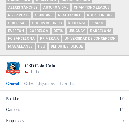
ALEXIS SÁNCHEZ
ARTURO VIDAL
CHAMPIONS LEAGUE
RIVER PLATE
O'HIGGINS
REAL MADRID
BOCA JUNIORS
COBRESAL
COQUIMBO UNIDO
ÑUBLENSE
BRASIL
EVERTON
COBRELOA
BETIS
URUGUAY
BARCELONA
FC BARCELONA
PRIMERA A
UNIVERSIDAD DE CONCEPCIÓN
MAGALLANES
PSG
DEPORTES IQUIQUE