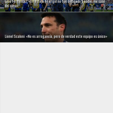
Enzo Fernández: «El festejo en el gol no fue dedicado a nadie, me salió
del alma»
Lionel Scaloni: «No es arrogancia, pero de verdad este equipo es único»