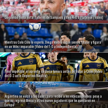
Coquimbo toma nota: Talleres de Sampaoli goleó 4-0 a Platense (Video)
Mientras Colo Colo lo espera, Diego Valdés sigue siendo titular y figura
en un Vélez imparable (Video del 1-0 a Independiente)
Peor imposible: el apronte de Boca Juniors antes de viajar a Chile (Video
del 0-3 ante Deportivo Riestra)
Argentina se volcó a las calles para recibir a los vicecampeones: pese a
que no regresó Messi y otros nueve jugadores que se quedaron en
Europa