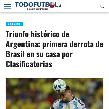
PRIMERA
DIVISIÓN
PRIMERA
SELECCIÓN
CHILENOS
FÚTBOL
B
CHILENA
EN EL
INTERNACIONAL
ARGENTINA
MUNDO
Triunfo histórico de
Argentina: primera derrota de
Brasil en su casa por
Clasificatorias