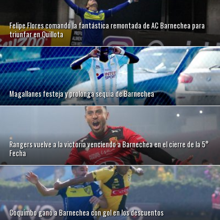
Felipe Flores comandó la fantástica remontada de AC Barnechea para
triunfar en Quillota
Magallanes festeja y prolonga sequia de Barnechea
Rangers vuelve a la victoria venciendo a Barnechea en el cierre de la 5°
Fecha
Coquimbo ganó a Barnechea con gol en los descuentos