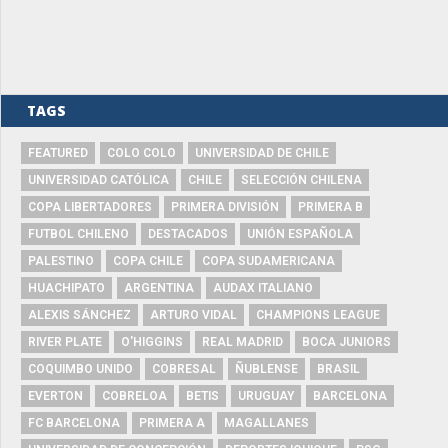
TAGS
FEATURED
COLO COLO
UNIVERSIDAD DE CHILE
UNIVERSIDAD CATÓLICA
CHILE
SELECCIÓN CHILENA
COPA LIBERTADORES
PRIMERA DIVISIÓN
PRIMERA B
FUTBOL CHILENO
DESTACADOS
UNIÓN ESPAÑOLA
PALESTINO
COPA CHILE
COPA SUDAMERICANA
HUACHIPATO
ARGENTINA
AUDAX ITALIANO
ALEXIS SÁNCHEZ
ARTURO VIDAL
CHAMPIONS LEAGUE
RIVER PLATE
O'HIGGINS
REAL MADRID
BOCA JUNIORS
COQUIMBO UNIDO
COBRESAL
ÑUBLENSE
BRASIL
EVERTON
COBRELOA
BETIS
URUGUAY
BARCELONA
FC BARCELONA
PRIMERA A
MAGALLANES