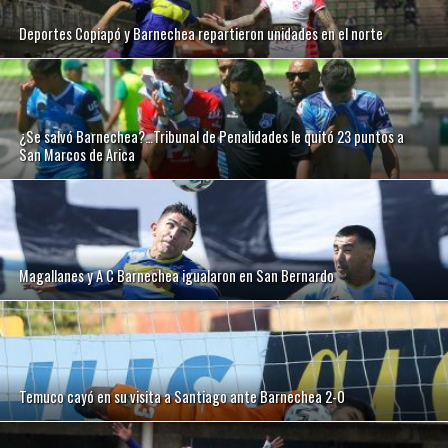
Deportes Copiapó y Barnechea repartieron unidades en el norte
¿Se salvó Barnechea?…Tribunal de Penalidades le quitó 23 puntos a
San Marcos de Arica
Magallanes y A C Barnechea igualaron en San Bernardo
Temuco cayó en su visita a Santiago ante Barnechea 2-0