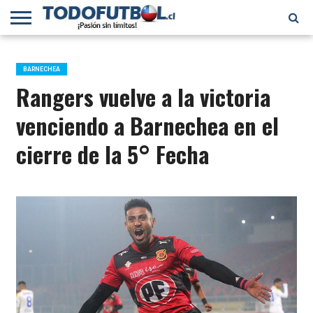
PRIMERA
DIVISIÓN
PRIMERA
SELECCIÓN
CHILENOS
FÚTBOL
B
CHILENA
EN EL
INTERNACIONAL
BARNECHEA
MUNDO
Rangers vuelve a la victoria
venciendo a Barnechea en el
cierre de la 5° Fecha