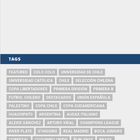
TAGS
FEATURED
COLO COLO
UNIVERSIDAD DE CHILE
UNIVERSIDAD CATÓLICA
CHILE
SELECCIÓN CHILENA
COPA LIBERTADORES
PRIMERA DIVISIÓN
PRIMERA B
FUTBOL CHILENO
DESTACADOS
UNIÓN ESPAÑOLA
PALESTINO
COPA CHILE
COPA SUDAMERICANA
HUACHIPATO
ARGENTINA
AUDAX ITALIANO
ALEXIS SÁNCHEZ
ARTURO VIDAL
CHAMPIONS LEAGUE
RIVER PLATE
O'HIGGINS
REAL MADRID
BOCA JUNIORS
COBRESAL
COQUIMBO UNIDO
ÑUBLENSE
BRASIL