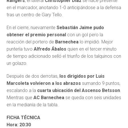
Rangers
, el lateral
Christopher Díaz
se hace presente
en el marcador, anotando 1-0 anticipándose a la defensa
tras un centro de Gary Tello.
En el cierre, nuevamente
Sebastián Jaime pudo
obtener el premio personal
con un gol pero la
reacción del portero de
Barnechea
lo impidió. Mejor
puntería tuvo
Alfredo Ábalos
quien en el tercer minuto
de tiempo adicionado selló el triunfo de los talquinos con
un golazo.
Después de dos derrotas,
los dirigidos por Luis
Marcoleta volvieron a los abrazos
sumando 9 puntos,
escalando a la
cuarta ubicación del Ascenso Betsson
.
Mientras que
AC Barnechea
se queda con seis unidades
en la medianía de la tabla.
FICHA TÉCNICA
Hora: 20:30