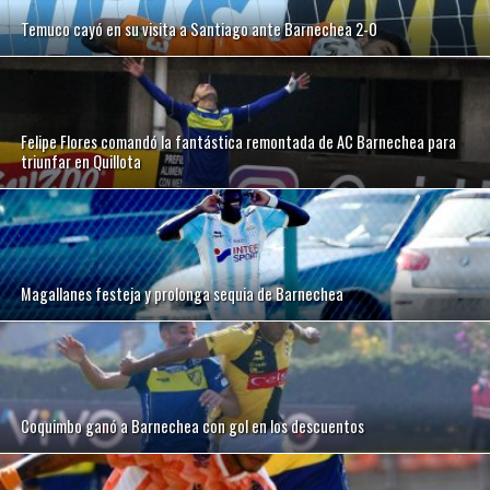
Temuco cayó en su visita a Santiago ante Barnechea 2-0
Felipe Flores comandó la fantástica remontada de AC Barnechea para
triunfar en Quillota
Magallanes festeja y prolonga sequia de Barnechea
Coquimbo ganó a Barnechea con gol en los descuentos