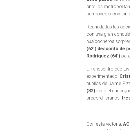
ante los metropolit
permaneció con triun
Reanudadas las acci
con una gran conqui
huaicocheros sorpre
(62’) descontó de p
Rodríguez (64’)
par
Un encuentro que tuv
experimentado,
Cris
pupilos de Jaime Pizar
(82)
sería el encargad
precordilleranos,
tre
Con esta victoria,
AC