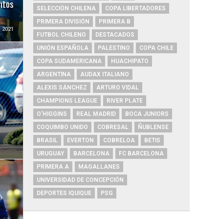
ntos
SELECCIÓN CHILENA
COPA LIBERTADORES
PRIMERA DIVISIÓN
PRIMERA B
 2021
FUTBOL CHILENO
DESTACADOS
UNIÓN ESPAÑOLA
PALESTINO
COPA CHILE
COPA SUDAMERICANA
HUACHIPATO
ARGENTINA
AUDAX ITALIANO
ALEXIS SÁNCHEZ
ARTURO VIDAL
CHAMPIONS LEAGUE
RIVER PLATE
O'HIGGINS
REAL MADRID
BOCA JUNIORS
a
COQUIMBO UNIDO
COBRESAL
ÑUBLENSE
BRASIL
EVERTON
COBRELOA
BETIS
URUGUAY
BARCELONA
FC BARCELONA
PRIMERA A
MAGALLANES
UNIVERSIDAD DE CONCEPCIÓN
DEPORTES IQUIQUE
PSG