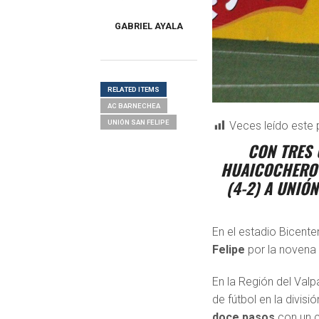
GABRIEL AYALA
RELATED ITEMS
AC BARNECHEA
UNIÓN SAN FELIPE
Veces leído este 
CON TRES 
HUAICOCHERO 
(4-2) A UNIÓ
En el estadio Bicente
Felipe
por la novena
En la Región del Valp
de fútbol en la divis
doce pasos
con un 