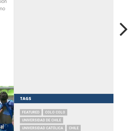
sión
imo
TAGS
FEATURED
COLO COLO
UNIVERSIDAD DE CHILE
al
UNIVERSIDAD CATÓLICA
CHILE