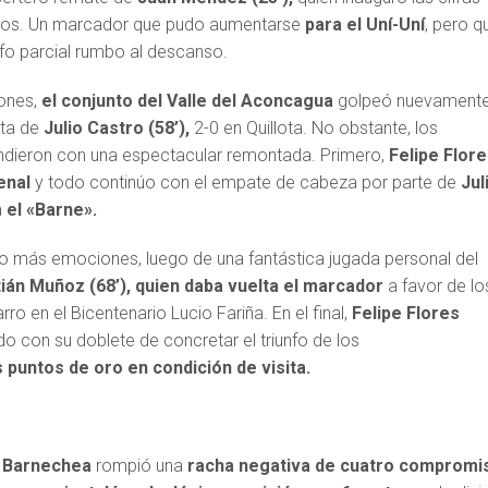
anos. Un marcador que pudo aumentarse
para el Uní-Uní
, pero q
fo parcial rumbo al descanso.
ones,
el conjunto del Valle del Aconcagua
golpeó nuevament
sta de
Julio Castro (58’),
2-0 en Quillota. No obstante, los
ndieron con una espectacular remontada. Primero,
Felipe Flor
enal
y todo continúo con el empate de cabeza por parte de
Jul
a
el «Barne».
o más emociones, luego de una fantástica jugada personal del
tián Muñoz (68’), quien daba vuelta el marcador
a favor de lo
ro en el Bicentenario Lucio Fariña. En el final,
Felipe Flores
o con su doblete de concretar el triunfo de los
s puntos de oro en condición de visita.
 Barnechea
rompió una
racha negativa de cuatro compromi