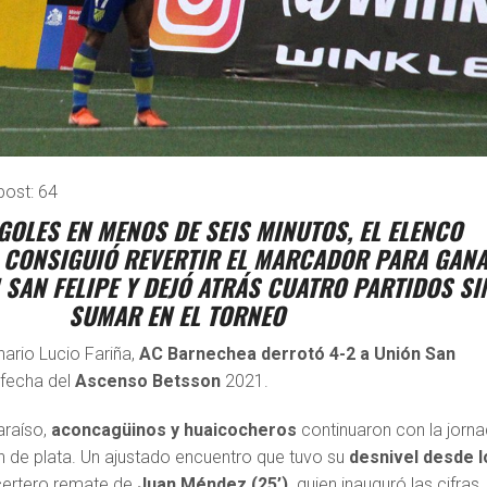
post:
64
GOLES EN MENOS DE SEIS MINUTOS, EL ELENCO
CONSIGUIÓ REVERTIR EL MARCADOR PARA GAN
N SAN FELIPE Y DEJÓ ATRÁS CUATRO PARTIDOS SI
SUMAR EN EL TORNEO
nario Lucio Fariña,
AC Barnechea derrotó 4-2 a Unión San
 fecha del
Ascenso Betsson
2021.
araíso,
aconcagüinos y huaicocheros
continuaron con la jorn
ión de plata. Un ajustado encuentro que tuvo su
desnivel desde l
certero remate de
Juan Méndez (25’),
quien inauguró las cifras