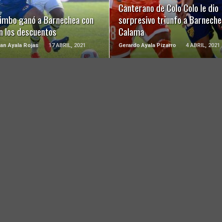
Canterano de Colo Colo le dio
imbo ganó a Barnechea con
sorpresivo triunfo a Barneche
n los descuentos
Calama
ian Ayala Rojas
17 ABRIL, 2021
Gerardo Ayala Pizarro
4 ABRIL, 2021