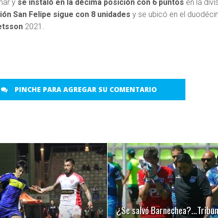
nar y
se instaló en la décima posición con 6 puntos
en la divi
ión San Felipe sigue con 8 unidades
y se ubicó en el duodéc
etsson
2021.
o
PINCHE PARA AGREGAR SU COMENTARIO
LEER MÁS
LEER MÁS
¿Se salvó Barnechea?…Tribun