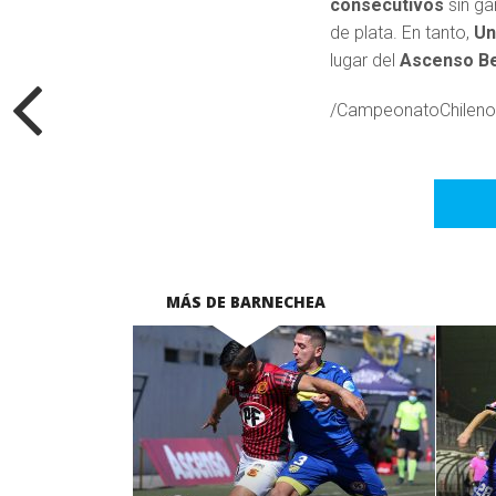
consecutivos
sin ga
de plata. En tanto,
Un
lugar del
Ascenso B
/CampeonatoChilen
MÁS DE BARNECHEA
LEER MÁS