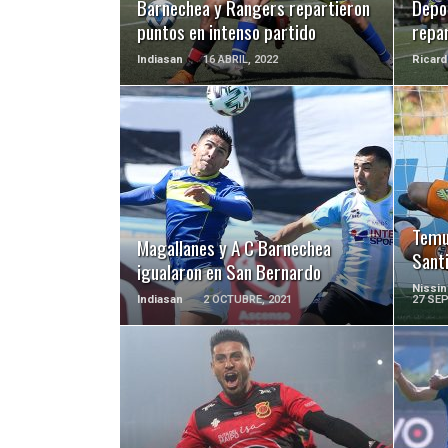
Barnechea y Rangers repartieron
Depo
puntos en intenso partido
repar
Indiasan
16 ABRIL, 2022
Ricard
LEER MÁS
Temuc
Magallanes y A C Barnechea
Sant
igualaron en San Bernardo
Nissin
Indiasan
2 OCTUBRE, 2021
27 SEP
LEER MÁS