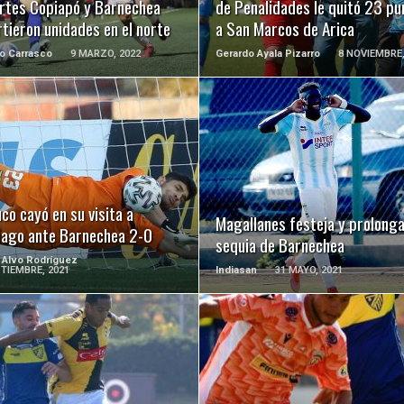
rtes Copiapó y Barnechea
de Penalidades le quitó 23 pu
tieron unidades en el norte
a San Marcos de Arica
o Carrasco
9 MARZO, 2022
Gerardo Ayala Pizarro
8 NOVIEMBRE,
LEER MÁS
LEER MÁS
o cayó en su visita a
Magallanes festeja y prolong
iago ante Barnechea 2-0
sequia de Barnechea
 Alvo Rodríguez
TIEMBRE, 2021
Indiasan
31 MAYO, 2021
LEER MÁS
LEER MÁS