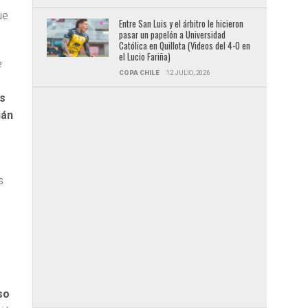
ue
Entre San Luis y el árbitro le hicieron
pasar un papelón a Universidad
Católica en Quillota (Videos del 4-0 en
el Lucio Fariña)
e
COPA CHILE
12 JULIO, 2026
es
ián
s
so