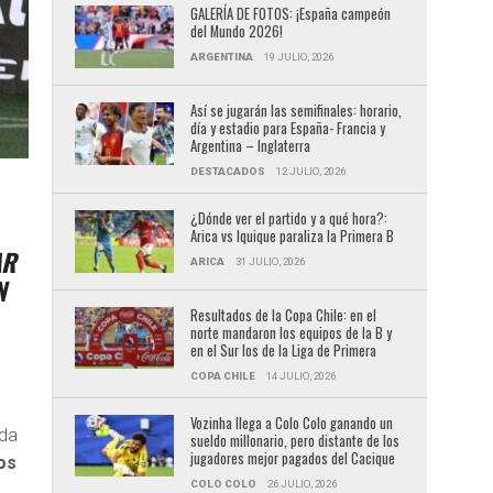
GALERÍA DE FOTOS: ¡España campeón
del Mundo 2026!
ARGENTINA
19 JULIO, 2026
Así se jugarán las semifinales: horario,
día y estadio para España- Francia y
Argentina – Inglaterra
DESTACADOS
12 JULIO, 2026
¿Dónde ver el partido y a qué hora?:
Arica vs Iquique paraliza la Primera B
AR
ARICA
31 JULIO, 2026
N
Resultados de la Copa Chile: en el
norte mandaron los equipos de la B y
en el Sur los de la Liga de Primera
COPA CHILE
14 JULIO, 2026
Vozinha llega a Colo Colo ganando un
ada
sueldo millonario, pero distante de los
jugadores mejor pagados del Cacique
os
COLO COLO
26 JULIO, 2026