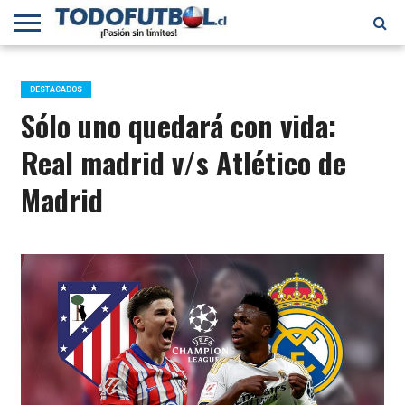
PRIMERA
DIVISIÓN
PRIMERA
SELECCIÓN
CHILENOS
FÚTBOL
B
CHILENA
EN EL
INTERNACIONAL
DESTACADOS
MUNDO
Sólo uno quedará con vida:
Real madrid v/s Atlético de
Madrid