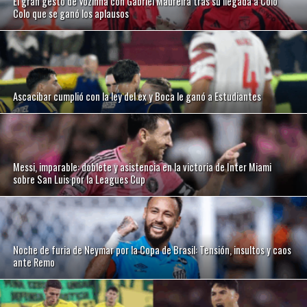
El gran gesto de Vozinha con Gabriel Maureira tras su llegada a Colo
Colo que se ganó los aplausos
Ascacibar cumplió con la ley del ex y Boca le ganó a Estudiantes
Messi, imparable: doblete y asistencia en la victoria de Inter Miami
sobre San Luis por la Leagues Cup
Noche de furia de Neymar por la Copa de Brasil: Tensión, insultos y caos
ante Remo