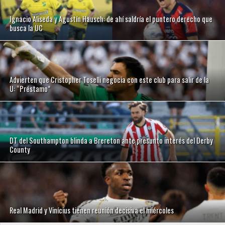
Ignacio Aliseda y Agustín Hausch: de ahí saldría el puntero derecho que
busca la UC
Advierten que Cristopher Toselli negocia con este club para salir de la
U: “Préstamo”
DT del Southampton blinda a Brereton ante presunto interés del Derby
County
Real Madrid y Vinícius tienen reunión decisiva el miércoles