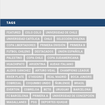
TAGS
FEATURED
COLO COLO
UNIVERSIDAD DE CHILE
UNIVERSIDAD CATÓLICA
CHILE
SELECCIÓN CHILENA
COPA LIBERTADORES
PRIMERA DIVISIÓN
PRIMERA B
FUTBOL CHILENO
DESTACADOS
UNIÓN ESPAÑOLA
PALESTINO
COPA CHILE
COPA SUDAMERICANA
HUACHIPATO
ARGENTINA
AUDAX ITALIANO
ALEXIS SÁNCHEZ
ARTURO VIDAL
CHAMPIONS LEAGUE
RIVER PLATE
O'HIGGINS
REAL MADRID
BOCA JUNIORS
COBRESAL
COQUIMBO UNIDO
ÑUBLENSE
BRASIL
EVERTON
COBRELOA
BETIS
URUGUAY
BARCELONA
FC BARCELONA
PRIMERA A
UNIVERSIDAD DE CONCEPCIÓN
MAGALLANES
PSG
DEPORTES IQUIQUE