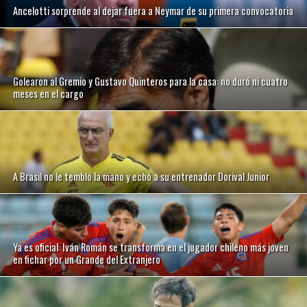
Ancelotti sorprende al dejar fuera a Neymar de su primera convocatoria
Golearon al Gremio y Gustavo Quinteros para la casa: no duró ni cuatro
meses en el cargo
A Brasil no le tembló la mano y echó a su entrenador Dorival Junior
Ya es oficial: Iván Román se transforma en el jugador chileno más joven
en fichar por un Grande del Extranjero