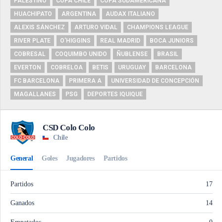
PALESTINO
COPA CHILE
COPA SUDAMERICANA
HUACHIPATO
ARGENTINA
AUDAX ITALIANO
ALEXIS SÁNCHEZ
ARTURO VIDAL
CHAMPIONS LEAGUE
RIVER PLATE
O'HIGGINS
REAL MADRID
BOCA JUNIORS
COBRESAL
COQUIMBO UNIDO
ÑUBLENSE
BRASIL
EVERTON
COBRELOA
BETIS
URUGUAY
BARCELONA
FC BARCELONA
PRIMERA A
UNIVERSIDAD DE CONCEPCIÓN
MAGALLANES
PSG
DEPORTES IQUIQUE