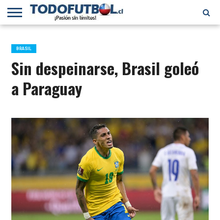
PRIMERA
DIVISIÓN
PRIMERA
SELECCIÓN
CHILENOS
FÚTBOL
B
CHILENA
EN EL
INTERNACIONAL
BRASIL
MUNDO
Sin despeinarse, Brasil goleó
a Paraguay