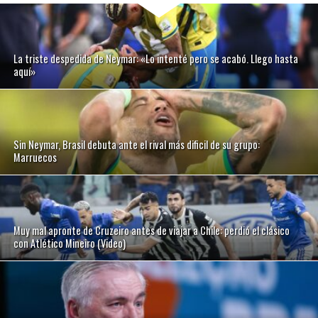
La triste despedida de Neymar: «Lo intenté pero se acabó. Llego hasta
aquí»
Sin Neymar, Brasil debuta ante el rival más dificil de su grupo:
Marruecos
Muy mal apronte de Cruzeiro antes de viajar a Chile: perdió el clásico
con Atlético Mineiro (Video)