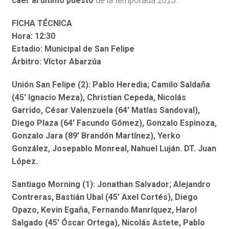
caer al último puesto
de la temporada 2023.
FICHA TÉCNICA
Hora: 12:30
Estadio: Municipal de San Felipe
Árbitro: Víctor Abarzúa
Unión San Felipe (2): Pablo Heredia; Camilo Saldaña
(45′ Ignacio Meza), Christian Cepeda, Nicolás
Garrido, César Valenzuela (64′ Matías Sandoval),
Diego Plaza (64′ Facundo Gómez), Gonzalo Espinoza,
Gonzalo Jara (89′ Brandón Martínez), Yerko
González, Josepablo Monreal, Nahuel Luján. DT. Juan
López.
Santiago Morning (1): Jonathan Salvador; Alejandro
Contreras, Bastián Ubal (45′ Axel Cortés), Diego
Opazo, Kevin Egaña, Fernando Manríquez, Harol
Salgado (45′ Óscar Ortega), Nicolás Astete, Pablo