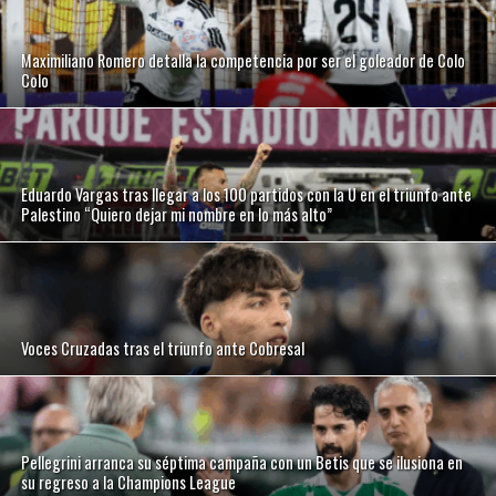
Maximiliano Romero detalla la competencia por ser el goleador de Colo
Colo
Eduardo Vargas tras llegar a los 100 partidos con la U en el triunfo ante
Palestino “Quiero dejar mi nombre en lo más alto”
Voces Cruzadas tras el triunfo ante Cobresal
Pellegrini arranca su séptima campaña con un Betis que se ilusiona en
su regreso a la Champions League