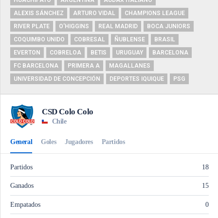
HUACHIPATO
ARGENTINA
AUDAX ITALIANO
ALEXIS SÁNCHEZ
ARTURO VIDAL
CHAMPIONS LEAGUE
RIVER PLATE
O'HIGGINS
REAL MADRID
BOCA JUNIORS
COQUIMBO UNIDO
COBRESAL
ÑUBLENSE
BRASIL
EVERTON
COBRELOA
BETIS
URUGUAY
BARCELONA
FC BARCELONA
PRIMERA A
MAGALLANES
UNIVERSIDAD DE CONCEPCIÓN
DEPORTES IQUIQUE
PSG