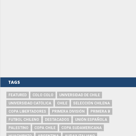
TAGS
FEATURED
COLO COLO
UNIVERSIDAD DE CHILE
UNIVERSIDAD CATÓLICA
CHILE
SELECCIÓN CHILENA
COPA LIBERTADORES
PRIMERA DIVISIÓN
PRIMERA B
FUTBOL CHILENO
DESTACADOS
UNIÓN ESPAÑOLA
PALESTINO
COPA CHILE
COPA SUDAMERICANA