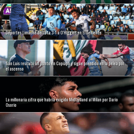
Deportes Limache derrota 3-1 a O’Higgins en El Teniente
San Luis rescató un punto en Copiapó y sigue prendido en la pelea por
el ascenso
La millonaria cifra que habría exigido Midtjylland al Milan por Darío
Osorio