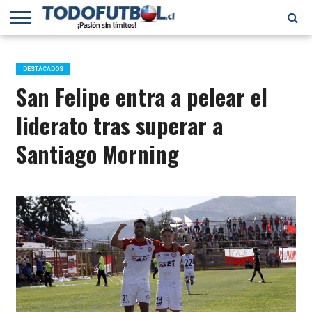
PRIMERA
DIVISIÓN
PRIMERA
SELECCIÓN
CHILENOS
FÚTBOL
B
CHILENA
EN EL
INTERNACIONAL
DESTACADOS
MUNDO
San Felipe entra a pelear el
liderato tras superar a
Santiago Morning