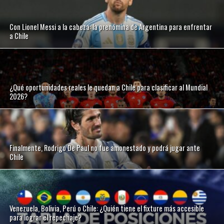
Con Lionel Messi a la cabeza: la prenómina de Argentina para enfrentar
a Chile
¿Qué oportunidades reales le quedan a Chile para clasificar al Mundial
2026?
Finalmente, Rodrigo De Paul no fue amonestado y podrá jugar ante
Chile
Venezuela, Bolivia, Perú o Chile: ¿Quién tiene el fixture más accesible
para lograr el repechaje?