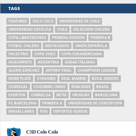
TAGS
FEATURED
COLO COLO
UNIVERSIDAD DE CHILE
UNIVERSIDAD CATÓLICA
CHILE
SELECCIÓN CHILENA
COPA LIBERTADORES
PRIMERA DIVISIÓN
PRIMERA B
FUTBOL CHILENO
DESTACADOS
UNIÓN ESPAÑOLA
PALESTINO
COPA CHILE
COPA SUDAMERICANA
HUACHIPATO
ARGENTINA
AUDAX ITALIANO
ALEXIS SÁNCHEZ
ARTURO VIDAL
CHAMPIONS LEAGUE
RIVER PLATE
O'HIGGINS
REAL MADRID
BOCA JUNIORS
COBRESAL
COQUIMBO UNIDO
ÑUBLENSE
BRASIL
EVERTON
COBRELOA
BETIS
URUGUAY
BARCELONA
FC BARCELONA
PRIMERA A
UNIVERSIDAD DE CONCEPCIÓN
MAGALLANES
PSG
DEPORTES IQUIQUE