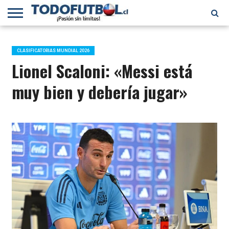
PRIMERA
DIVISIÓN
PRIMERA
SELECCIÓN
CHILENOS
FÚTBOL
B
CHILENA
EN EL
INTERNACIONAL
CLASIFICATORIAS MUNDIAL 2026
MUNDO
Lionel Scaloni: «Messi está
muy bien y debería jugar»