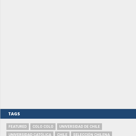
TAGS
FEATURED
COLO COLO
UNIVERSIDAD DE CHILE
UNIVERSIDAD CATÓLICA
CHILE
SELECCIÓN CHILENA