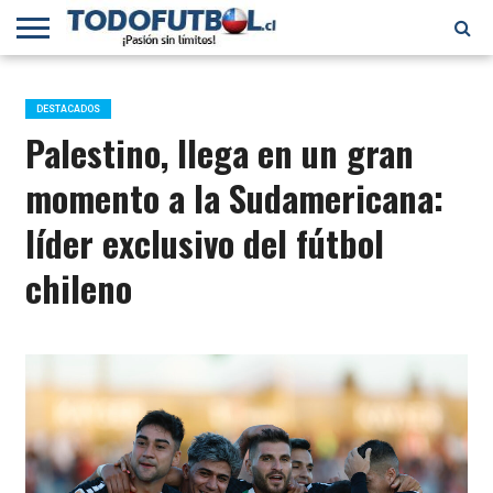
PRIMERA
DIVISIÓN
PRIMERA
SELECCIÓN
CHILENOS
FÚTBOL
B
CHILENA
EN EL
INTERNACIONAL
DESTACADOS
MUNDO
Palestino, llega en un gran
momento a la Sudamericana:
líder exclusivo del fútbol
chileno