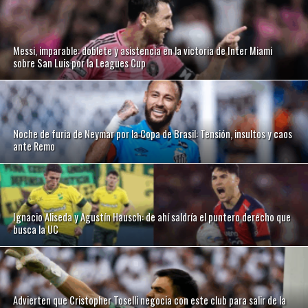
Messi, imparable: doblete y asistencia en la victoria de Inter Miami
sobre San Luis por la Leagues Cup
Noche de furia de Neymar por la Copa de Brasil: Tensión, insultos y caos
ante Remo
Ignacio Aliseda y Agustín Hausch: de ahí saldría el puntero derecho que
busca la UC
Advierten que Cristopher Toselli negocia con este club para salir de la