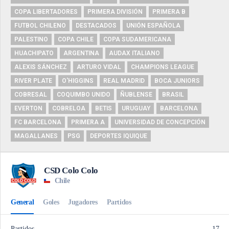
COPA LIBERTADORES
PRIMERA DIVISIÓN
PRIMERA B
FUTBOL CHILENO
DESTACADOS
UNIÓN ESPAÑOLA
PALESTINO
COPA CHILE
COPA SUDAMERICANA
HUACHIPATO
ARGENTINA
AUDAX ITALIANO
ALEXIS SÁNCHEZ
ARTURO VIDAL
CHAMPIONS LEAGUE
RIVER PLATE
O'HIGGINS
REAL MADRID
BOCA JUNIORS
COBRESAL
COQUIMBO UNIDO
ÑUBLENSE
BRASIL
EVERTON
COBRELOA
BETIS
URUGUAY
BARCELONA
FC BARCELONA
PRIMERA A
UNIVERSIDAD DE CONCEPCIÓN
MAGALLANES
PSG
DEPORTES IQUIQUE