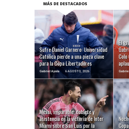
MÁS DE DESTACADOS
LEER MÁS
El gr
Sufre Daniel Garnero: Universidad
Gabri
Católica pierde a una pieza clave
Colo 
para la Copa Libertadores
apla
Gabriel Ayala
6 AGOSTO, 2026
Gabrie
LEER MÁS
Messi, imparable: doblete y
asistencia en la victoria de Inter
Noch
Miami sobre San Luis por la
Copa 