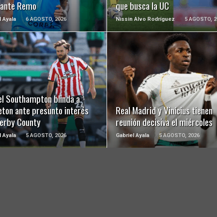
 ante Remo
que busca la UC
l Ayala
6 AGOSTO, 2026
Nissin Alvo Rodríguez
5 AGOSTO, 2
LEER MÁS
LEER MÁS
el Southampton blinda a
eton ante presunto interés
Real Madrid y Vinícius tienen
Derby County
reunión decisiva el miércoles
l Ayala
5 AGOSTO, 2026
Gabriel Ayala
5 AGOSTO, 2026