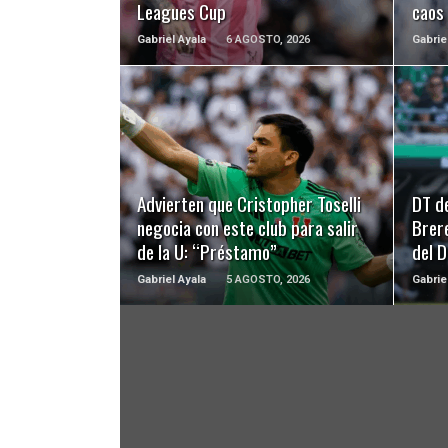
Leagues Cup
caos
Gabriel Ayala
6 AGOSTO, 2026
Gabrie
LEER MÁS
Advierten que Cristopher Toselli
DT d
negocia con este club para salir
Brer
de la U: “Préstamo”
del 
Gabriel Ayala
5 AGOSTO, 2026
Gabrie