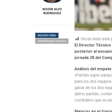
NISSIN ALVO
RODRÍGUEZ
RELATED ITEMS
Veces leído este 
UNIVERSIDAD CATÓLICA
El Director Técnico
posterior al encue
jornada 28 del Cam
Análisis del empate
«Partido super pare
para los dos equipos.
ganar de los dos equi
último partido, conte
combativo que se pla
Mejoras en el func