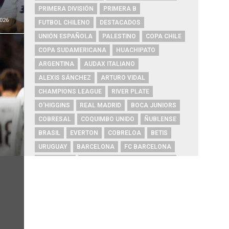
PRIMERA DIVISIÓN
PRIMERA B
026
FUTBOL CHILENO
DESTACADOS
UNIÓN ESPAÑOLA
PALESTINO
COPA CHILE
COPA SUDAMERICANA
HUACHIPATO
ARGENTINA
AUDAX ITALIANO
ALEXIS SÁNCHEZ
ARTURO VIDAL
CHAMPIONS LEAGUE
RIVER PLATE
O'HIGGINS
REAL MADRID
BOCA JUNIORS
COBRESAL
COQUIMBO UNIDO
ÑUBLENSE
BRASIL
EVERTON
COBRELOA
BETIS
URUGUAY
BARCELONA
FC BARCELONA
PRIMERA A
UNIVERSIDAD DE CONCEPCIÓN
MAGALLANES
PSG
DEPORTES IQUIQUE