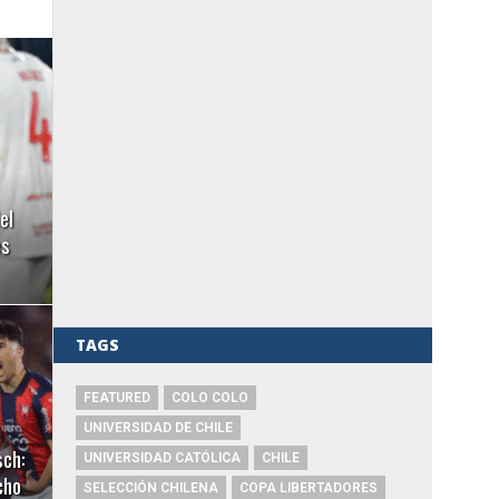
el
es
TAGS
FEATURED
COLO COLO
UNIVERSIDAD DE CHILE
sch:
UNIVERSIDAD CATÓLICA
CHILE
cho
SELECCIÓN CHILENA
COPA LIBERTADORES