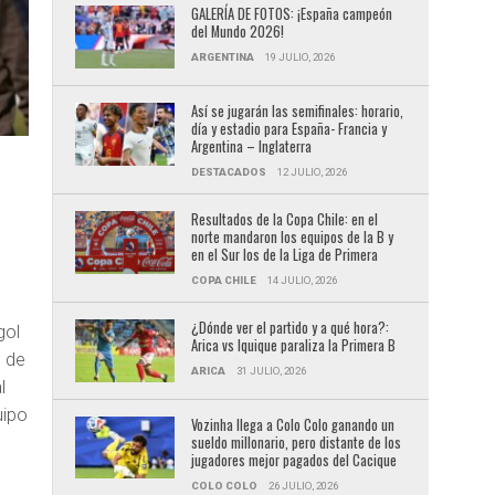
GALERÍA DE FOTOS: ¡España campeón
del Mundo 2026!
ARGENTINA
19 JULIO, 2026
Así se jugarán las semifinales: horario,
día y estadio para España- Francia y
Argentina – Inglaterra
DESTACADOS
12 JULIO, 2026
Resultados de la Copa Chile: en el
norte mandaron los equipos de la B y
en el Sur los de la Liga de Primera
COPA CHILE
14 JULIO, 2026
¿Dónde ver el partido y a qué hora?:
gol
Arica vs Iquique paraliza la Primera B
d de
ARICA
31 JULIO, 2026
l
uipo
Vozinha llega a Colo Colo ganando un
sueldo millonario, pero distante de los
jugadores mejor pagados del Cacique
COLO COLO
26 JULIO, 2026