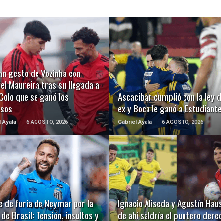
LEER MÁS
LEER MÁS
an gesto de Vozinha con
el Maureira tras su llegada a
Colo que se ganó los
Ascacibar cumplió con la ley d
usos
ex y Boca le ganó a Estudiant
l Ayala
6 AGOSTO, 2026
Gabriel Ayala
6 AGOSTO, 2026
LEER MÁS
LEER MÁS
e de furia de Neymar por la
Ignacio Aliseda y Agustín Hau
de Brasil: Tensión, insultos y
de ahí saldría el puntero dere