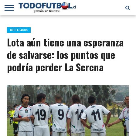
PRIMERA
DIVISIÓN
PRIMERA
SELECCIÓN
CHILENOS
FÚTBOL
B
CHILENA
EN EL
INTERNACIONAL
DESTACADOS
MUNDO
Lota aún tiene una esperanza
de salvarse: los puntos que
podría perder La Serena