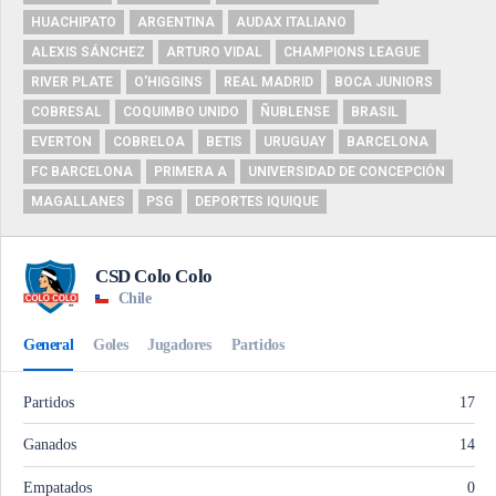
HUACHIPATO
ARGENTINA
AUDAX ITALIANO
ALEXIS SÁNCHEZ
ARTURO VIDAL
CHAMPIONS LEAGUE
RIVER PLATE
O'HIGGINS
REAL MADRID
BOCA JUNIORS
COBRESAL
COQUIMBO UNIDO
ÑUBLENSE
BRASIL
EVERTON
COBRELOA
BETIS
URUGUAY
BARCELONA
FC BARCELONA
PRIMERA A
UNIVERSIDAD DE CONCEPCIÓN
MAGALLANES
PSG
DEPORTES IQUIQUE