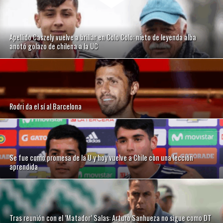
Apellido Caszely vuelve a brillar en Colo Colo: nieto de leyenda alba
anotó golazo de chilena a la UC
Rodri da el sí al Barcelona
Se fue como promesa de la U y hoy vuelve a Chile con una lección
aprendida
Tras reunión con el ’Matador’ Salas: Arturo Sanhueza no sigue como DT