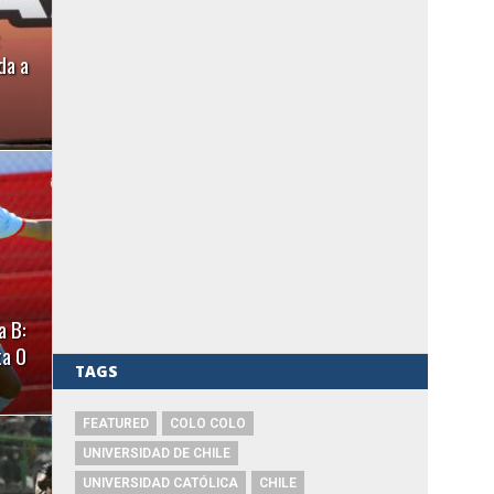
da a
a B:
ta 0
TAGS
FEATURED
COLO COLO
UNIVERSIDAD DE CHILE
UNIVERSIDAD CATÓLICA
CHILE