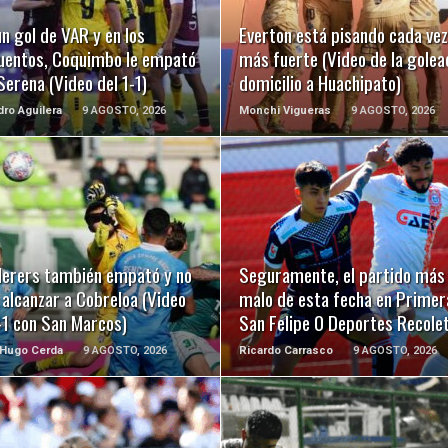
n gol de VAR y en los
Everton está pisando cada vez
uentos, Coquimbo le empató
más fuerte (Video de la golea
Serena (Video del 1-1)
domicilio a Huachipato)
dro Aguilera
9 AGOSTO, 2026
Monchi Vigueras
9 AGOSTO, 2026
LEER MÁS
LEER MÁS
erers también empató y no
Seguramente, el partido más
alcanzar a Cobreloa (Video
malo de esta fecha en Primer
-1 con San Marcos)
San Felipe 0 Deportes Recole
 Hugo Cerda
9 AGOSTO, 2026
Ricardo Carrasco
9 AGOSTO, 2026