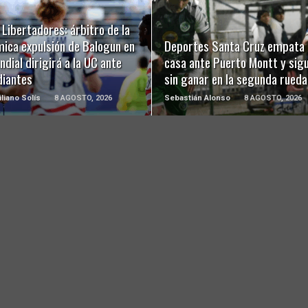
LEER MÁS
LEER MÁS
Libertadores: árbitro de la
mica expulsión de Balogun en
Deportes Santa Cruz empata 
ndial dirigirá a la UC ante
casa ante Puerto Montt y sig
diantes
sin ganar en la segunda rueda
liano Solís
8 AGOSTO, 2026
Sebastián Alonso
8 AGOSTO, 2026