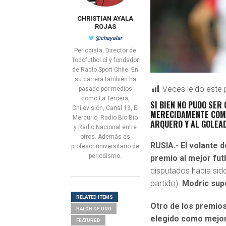
CHRISTIAN AYALA
ROJAS
@chayalar
Periodista, Director de
Todofutbol.cl y fundador
de Radio Sport Chile. En
su carrera también ha
Veces leído este 
pasado por medios
como La Tercera,
SI BIEN NO PUDO SER
Chilevisión, Canal 13, El
MERECIDAMENTE COMO
Mercurio, Radio Bío Bío
ARQUERO Y AL GOLEA
y Radio Nacional entre
otros. Además es
RUSIA.- El volante 
profesor universitario de
periodismo.
premio al mejor fut
disputados había sid
partido).
Modric supe
RELATED ITEMS
Otro de los premios
BALÓN DE ORO
elegido como mejor 
FEATURED