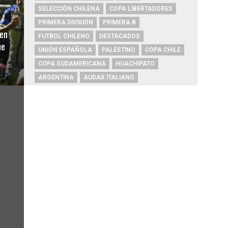
SELECCIÓN CHILENA
COPA LIBERTADORES
PRIMERA DIVISIÓN
PRIMERA B
en
FUTBOL CHILENO
DESTACADOS
ue
UNIÓN ESPAÑOLA
PALESTINO
COPA CHILE
COPA SUDAMERICANA
HUACHIPATO
ARGENTINA
AUDAX ITALIANO
ALEXIS SÁNCHEZ
ARTURO VIDAL
CHAMPIONS LEAGUE
RIVER PLATE
O'HIGGINS
REAL MADRID
BOCA JUNIORS
COQUIMBO UNIDO
COBRESAL
ÑUBLENSE
BRASIL
EVERTON
COBRELOA
BETIS
URUGUAY
BARCELONA
FC BARCELONA
PRIMERA A
MAGALLANES
UNIVERSIDAD DE CONCEPCIÓN
DEPORTES IQUIQUE
PSG