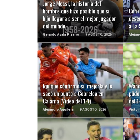
Jorge Messi, la historia del
hombre que hizo posible que su
Con u
hijo llegara a ser el mejor jugador
desc
del mundo
a La 
Gerardo Ayala Pizarro
9 AGOSTO, 2026
Alejan
LEER MÁS
Iquique confirmó su mejoría y le
Wand
sacó un punto a Cobreloa en
pudo 
Calama (Video del 1-1)
del 1
Alejandro Aguilera
9 AGOSTO, 2026
Victor