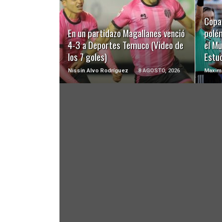
LEER MÁS
Copa 
En un partidazo Magallanes venció
polé
4-3 a Deportes Temuco (Video de
el Mu
los 7 goles)
Estu
Nissin Alvo Rodríguez
8 AGOSTO, 2026
Maximi