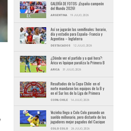
GALERÍA DE FOTOS: ¡España campeón
del Mundo 2026!
ARGENTINA
19 JULIO, 2026
Así se jugarán las semifinales: horario,
día y estadio para España- Francia y
Argentina – Inglaterra
DESTACADOS
12 JULIO, 2026
¿Dónde ver el partido y a qué hora?:
Arica vs Iquique paraliza la Primera B
ARICA
31 JULIO, 2026
Resultados de la Copa Chile: en el
norte mandaron los equipos de la B y
en el Sur los de la Liga de Primera
COPA CHILE
14 JULIO, 2026
Vozinha llega a Colo Colo ganando un
sueldo millonario, pero distante de los
e
jugadores mejor pagados del Cacique
COLO COLO
26 JULIO, 2026