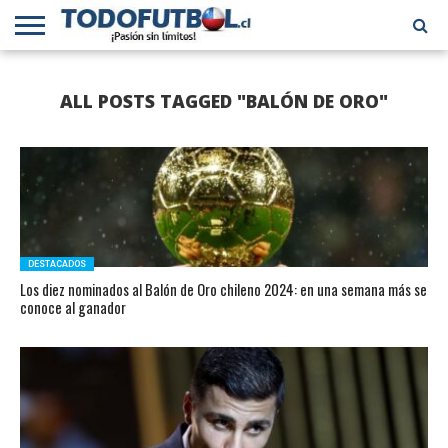
PRIMERA
DIVISIÓN
PRIMERA
SELECCIÓN
CHILENOS
FÚTBOL
ALL POSTS TAGGED "BALÓN DE ORO"
B
CHILENA
EN EL
INTERNACIONAL
MUNDO
DESTACADOS
Los diez nominados al Balón de Oro chileno 2024: en una semana más se
conoce al ganador