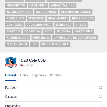
HUACHIPATO
ARGENTINA
AUDAX ITALIANO
ALEXIS SÁNCHEZ
ARTURO VIDAL
CHAMPIONS LEAGUE
RIVER PLATE
O'HIGGINS
REAL MADRID
BOCA JUNIORS
COBRESAL
COQUIMBO UNIDO
ÑUBLENSE
BRASIL
EVERTON
COBRELOA
BETIS
URUGUAY
BARCELONA
FC BARCELONA
PRIMERA A
UNIVERSIDAD DE CONCEPCIÓN
MAGALLANES
PSG
DEPORTES IQUIQUE