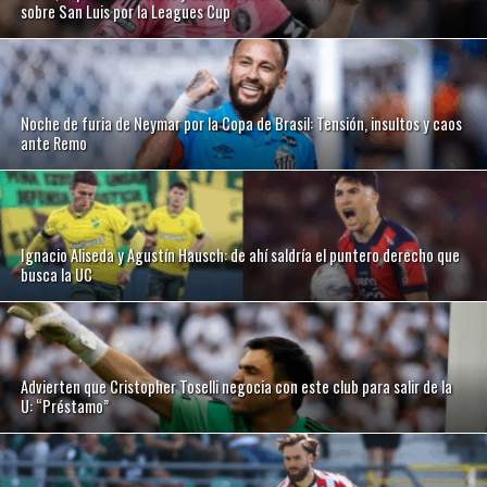
sobre San Luis por la Leagues Cup
Noche de furia de Neymar por la Copa de Brasil: Tensión, insultos y caos
ante Remo
Ignacio Aliseda y Agustín Hausch: de ahí saldría el puntero derecho que
busca la UC
Advierten que Cristopher Toselli negocia con este club para salir de la
U: “Préstamo”