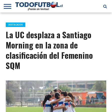
PRIMERA
DIVISIÓN
PRIMERA
SELECCIÓN
CHILENOS
FÚTBOL
B
CHILENA
EN EL
INTERNACIONAL
DESTACADOS
MUNDO
La UC desplaza a Santiago
Morning en la zona de
clasificación del Femenino
SQM