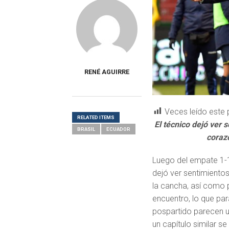
RENÉ AGUIRRE
Veces leído este 
RELATED ITEMS
El técnico dejó ver 
BRASIL
ECUADOR
corazó
Luego del empate 1-1
dejó ver sentimiento
la cancha, así como po
encuentro, lo que par
pospartido parecen un
un capítulo similar s