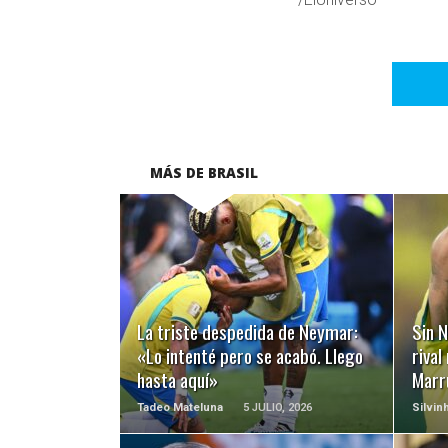
MÁS DE BRASIL
LEER MÁS
La triste despedida de Neymar:
Sin N
«Lo intenté pero se acabó. Llego
rival
hasta aquí»
Marr
Tadeo Mateluna
5 JULIO, 2026
Silvin