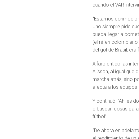
cuando el VAR intervi
“Estamos conmocionad
Uno siempre pide que 
pueda llegar a comet
(el réferi colombian
del gol de Brasil, era
Alfaro criticó las in
Alisson, al igual que 
marcha atrás, sino po
afecta a los equipos 
Y continuó: “Ahí es 
o buscan cosas para j
fútbol”.
“De ahora en adelante
el rendimiento de un