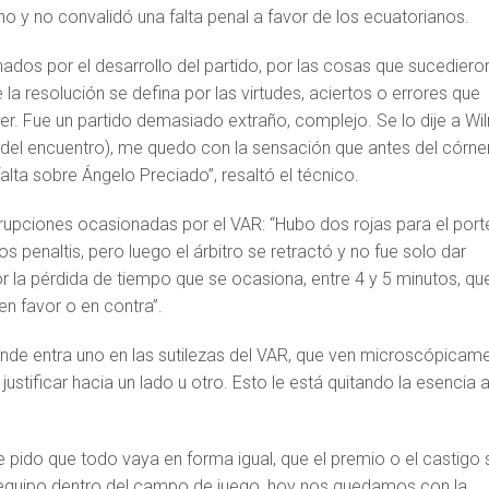
no y no convalidó una falta penal a favor de los ecuatorianos.
os por el desarrollo del partido, por las cosas que sucediero
la resolución se defina por las virtudes, aciertos o errores que
er. Fue un partido demasiado extraño, complejo. Se lo dije a Wi
o del encuentro), me quedo con la sensación que antes del córne
 falta sobre Ángelo Preciado”, resaltó el técnico.
terrupciones ocasionadas por el VAR: “Hubo dos rojas para el port
dos penaltis, pero luego el árbitro se retractó y no fue solo dar
r la pérdida de tiempo que se ocasiona, entre 4 y 5 minutos, qu
en favor o en contra”.
donde entra uno en las sutilezas del VAR, que ven microscópicam
ustificar hacia un lado u otro. Esto le está quitando la esencia a
 pido que todo vaya en forma igual, que el premio o el castigo
 equipo dentro del campo de juego, hoy nos quedamos con la