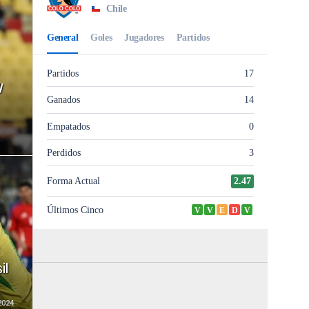
y
il
2024