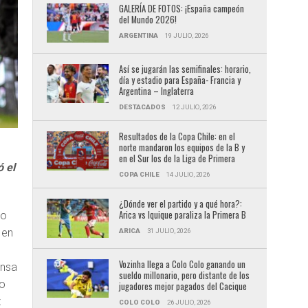
GALERÍA DE FOTOS: ¡España campeón
del Mundo 2026!
ARGENTINA
19 JULIO, 2026
Así se jugarán las semifinales: horario,
día y estadio para España- Francia y
Argentina – Inglaterra
DESTACADOS
12 JULIO, 2026
Resultados de la Copa Chile: en el
norte mandaron los equipos de la B y
en el Sur los de la Liga de Primera
ó el
COPA CHILE
14 JULIO, 2026
¿Dónde ver el partido y a qué hora?:
Arica vs Iquique paraliza la Primera B
ro
 en
ARICA
31 JULIO, 2026
Vozinha llega a Colo Colo ganando un
ensa
sueldo millonario, pero distante de los
do
jugadores mejor pagados del Cacique
z
COLO COLO
26 JULIO, 2026