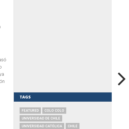
a
pasó
o
ya
ión
TAGS
a
FEATURED
COLO COLO
UNIVERSIDAD DE CHILE
UNIVERSIDAD CATÓLICA
CHILE