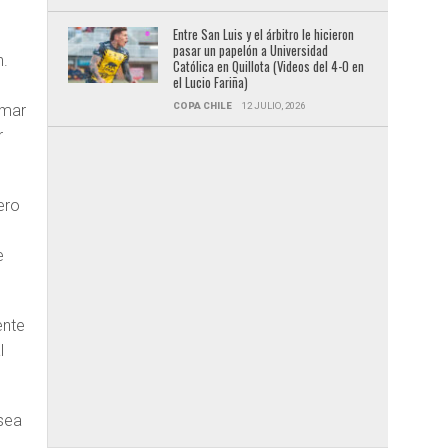
Entre San Luis y el árbitro le hicieron
pasar un papelón a Universidad
n.
Católica en Quillota (Videos del 4-0 en
el Lucio Fariña)
COPA CHILE
12 JULIO, 2026
lmar
r
ero
e
ente
l
 sea