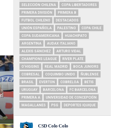
SELECCIÓN CHILENA
COPA LIBERTADORES
PRIMERA DIVISIÓN
PRIMERA B
FUTBOL CHILENO
DESTACADOS
UNIÓN ESPAÑOLA
PALESTINO
COPA CHILE
COPA SUDAMERICANA
HUACHIPATO
ARGENTINA
AUDAX ITALIANO
ALEXIS SÁNCHEZ
ARTURO VIDAL
CHAMPIONS LEAGUE
RIVER PLATE
O'HIGGINS
REAL MADRID
BOCA JUNIORS
COBRESAL
COQUIMBO UNIDO
ÑUBLENSE
BRASIL
EVERTON
COBRELOA
BETIS
URUGUAY
BARCELONA
FC BARCELONA
el
PRIMERA A
UNIVERSIDAD DE CONCEPCIÓN
MAGALLANES
PSG
DEPORTES IQUIQUE