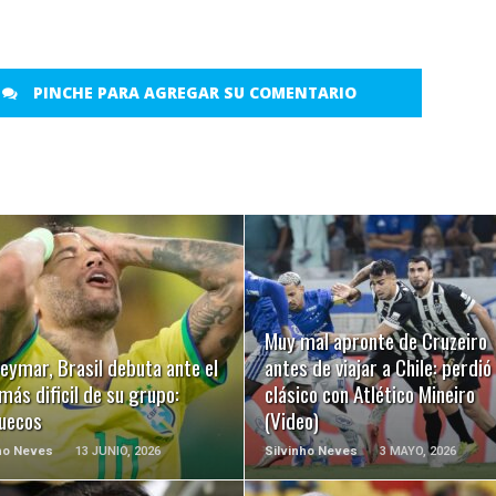
PINCHE PARA AGREGAR SU COMENTARIO
LEER MÁS
LEER MÁS
Muy mal apronte de Cruzeiro
eymar, Brasil debuta ante el
antes de viajar a Chile: perdió 
 más dificil de su grupo:
clásico con Atlético Mineiro
uecos
(Video)
ho Neves
13 JUNIO, 2026
Silvinho Neves
3 MAYO, 2026