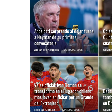
LEER MÁS
Ancelotti sorprende al dejar fuera
Gole
a Neymar de su primera
Quint
convocatoria
cuat
Alejandro Aguilera
26 MAYO, 2025
Silvin
LEER MÁS
Ya es oficial: Iván Román se
transforma en el jugador chileno
Deten
más joven en fichar por un Grande
tamb
del Extranjero
en Br
Nicolás Gómez
1 MARZO, 2025
Silvin