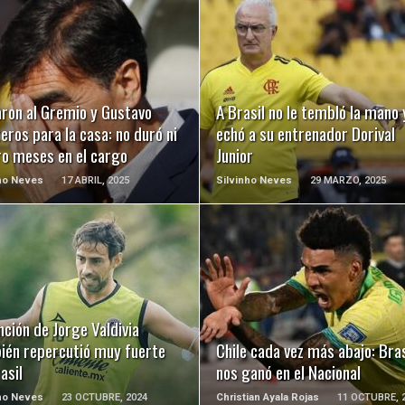
LEER MÁS
LEER MÁS
aron al Gremio y Gustavo
A Brasil no le tembló la mano 
eros para la casa: no duró ni
echó a su entrenador Dorival
ro meses en el cargo
Junior
ho Neves
17 ABRIL, 2025
Silvinho Neves
29 MARZO, 2025
LEER MÁS
LEER MÁS
ción de Jorge Valdivia
ién repercutió muy fuerte
Chile cada vez más abajo: Bras
asil
nos ganó en el Nacional
ho Neves
23 OCTUBRE, 2024
Christian Ayala Rojas
11 OCTUBRE, 