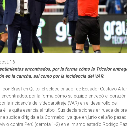
post:
16
sentimientos encontrados, por la forma cómo la Tricolor entreg
n en la cancha, así como por la incidencia del VAR.
 con Brasil en Quito, el seleccionador de Ecuador Gustavo Alfa
s encontrados, por la forma cómo su equipo entregó el corazón
r la incidencia del videoarbitraje (VAR) en el desarrollo del
a él le quita esencia al fútbol. Sus declaraciones en rueda de pr
a súplica dirigida a la Conmebol, ya que en junio del año pasa
e vivió contra Perú (derrota 1-2) en el mismo estadio Rodrigo Pa