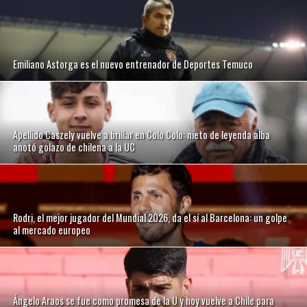
Emiliano Astorga es el nuevo entrenador de Deportes Temuco
Apellido Caszely vuelve a brillar en Colo Colo: nieto de leyenda alba
anotó golazo de chilena a la UC
Rodri, el mejor jugador del Mundial 2026, da el sí al Barcelona: un golpe
al mercado europeo
Ángelo Araos se fue como promesa de la U y hoy vuelve a Chile para