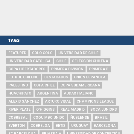
TAGS
FEATURED
COLO COLO
UNIVERSIDAD DE CHILE
UNIVERSIDAD CATÓLICA
CHILE
SELECCIÓN CHILENA
COPA LIBERTADORES
PRIMERA DIVISIÓN
PRIMERA B
FUTBOL CHILENO
DESTACADOS
UNIÓN ESPAÑOLA
PALESTINO
COPA CHILE
COPA SUDAMERICANA
HUACHIPATO
ARGENTINA
AUDAX ITALIANO
ALEXIS SÁNCHEZ
ARTURO VIDAL
CHAMPIONS LEAGUE
RIVER PLATE
O'HIGGINS
REAL MADRID
BOCA JUNIORS
COBRESAL
COQUIMBO UNIDO
ÑUBLENSE
BRASIL
EVERTON
COBRELOA
BETIS
URUGUAY
BARCELONA
FC BARCELONA
PRIMERA A
UNIVERSIDAD DE CONCEPCIÓN