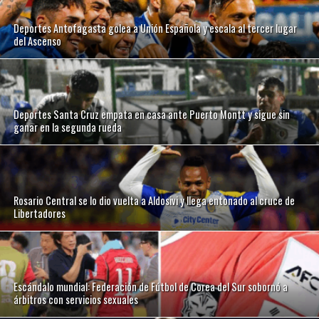
Deportes Antofagasta golea a Unión Española y escala al tercer lugar
del Ascenso
Deportes Santa Cruz empata en casa ante Puerto Montt y sigue sin
ganar en la segunda rueda
Rosario Central se lo dio vuelta a Aldosivi y llega entonado al cruce de
Libertadores
Escándalo mundial: Federación de Fútbol de Corea del Sur sobornó a
árbitros con servicios sexuales