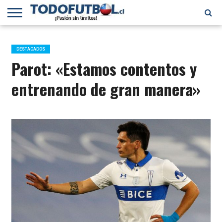
PRIMERA
DIVISIÓN
PRIMERA
SELECCIÓN
CHILENOS
FÚTBOL
B
CHILENA
EN EL
INTERNACIONAL
DESTACADOS
MUNDO
Parot: «Estamos contentos y
entrenando de gran manera»