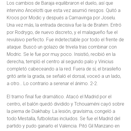
Los cambios de Baraja equilibraron el duelo, así que
intervino Ancelotti que esta vez asumió riesgos. Quitó a
Kroos por Modic y después a Camavinga por Joselu.
Una vez más, la entrada decisiva fue la de Brahim. Entró
por Rodrygo, de nuevo discreto, y el malagueño fue el
revulsivo perfecto. Fue indetectable por todo el frente de
ataque. Buscó un golazo de trivela tras combinar con
Modric. Se le fue por muy poco. Insistió, recibió en la
derecha, templó el centro al segundo palo y Vinicius
completó cabeceando a la red. Fuera de sí, el brasileño
gritó ante la grada, se señaló el dorsal, voceó a un lado,
a otro… Lo contrario a serenar el ánimo. 2-2.
El tramo final fue dramático. Atacó el Madrid por el
centro, el balón quedó dividido y Tchouaméni cayó sobre
la pierna de Diakhaby. La lesión, gravísima, congeló a
todo Mestalla, futbolistas incluidos. Se fue el Madrid del
partido y pudo ganarlo el Valencia. Pitó Gil Manzano en