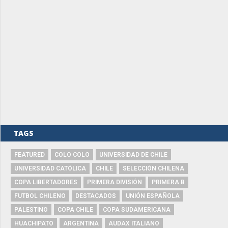
TAGS
FEATURED
COLO COLO
UNIVERSIDAD DE CHILE
UNIVERSIDAD CATÓLICA
CHILE
SELECCIÓN CHILENA
COPA LIBERTADORES
PRIMERA DIVISIÓN
PRIMERA B
FUTBOL CHILENO
DESTACADOS
UNIÓN ESPAÑOLA
PALESTINO
COPA CHILE
COPA SUDAMERICANA
HUACHIPATO
ARGENTINA
AUDAX ITALIANO