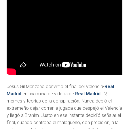
J
esús Gil Manzano convirtió el final del Valencia-
Real
Madrid
en una mina de vídeos de
Real Madrid
TV,
memes y teorías de la conspiración. Nunca debió el
extremeño dejar correr la jugada que despejó el Valencia
y llegó a Brahim. Justo en ese instante decidió señalar el
final, cuando centraba el malagueño, con precisión, a la