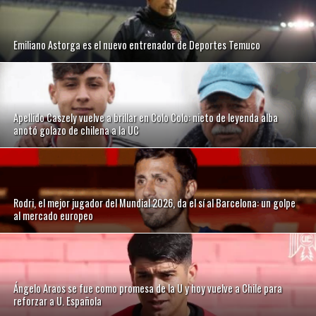
Emiliano Astorga es el nuevo entrenador de Deportes Temuco
Apellido Caszely vuelve a brillar en Colo Colo: nieto de leyenda alba
anotó golazo de chilena a la UC
Rodri, el mejor jugador del Mundial 2026, da el sí al Barcelona: un golpe
al mercado europeo
Ángelo Araos se fue como promesa de la U y hoy vuelve a Chile para
reforzar a U. Española