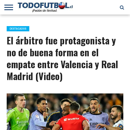
PRIMERA
DIVISIÓN
PRIMERA
SELECCIÓN
CHILENOS
FÚTBOL
B
CHILENA
EN EL
INTERNACIONAL
DESTACADOS
MUNDO
El árbitro fue protagonista y
no de buena forma en el
empate entre Valencia y Real
Madrid (Video)