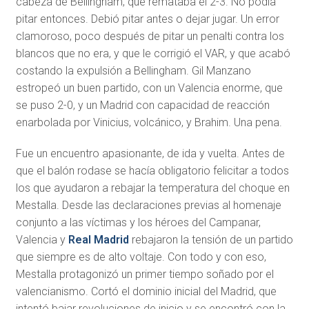
cabeza de Bellingham, que remataba el 2-3. No podía
pitar entonces. Debió pitar antes o dejar jugar. Un error
clamoroso, poco después de pitar un penalti contra los
blancos que no era, y que le corrigió el VAR, y que acabó
costando la expulsión a Bellingham. Gil Manzano
estropeó un buen partido, con un Valencia enorme, que
se puso 2-0, y un Madrid con capacidad de reacción
enarbolada por Vinicius, volcánico, y Brahim. Una pena.
Fue un encuentro apasionante, de ida y vuelta. Antes de
que el balón rodase se hacía obligatorio felicitar a todos
los que ayudaron a rebajar la temperatura del choque en
Mestalla. Desde las declaraciones previas al homenaje
conjunto a las víctimas y los héroes del Campanar,
Valencia y
Real Madrid
rebajaron la tensión de un partido
que siempre es de alto voltaje. Con todo y con eso,
Mestalla protagonizó un primer tiempo soñado por el
valencianismo. Cortó el dominio inicial del Madrid, que
intentó bajar revoluciones de inicio y se encontró con la