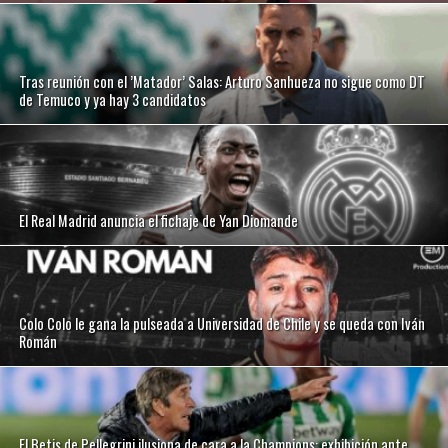
Tras reunión con el ’Matador’ Salas: Arturo Sanhueza no sigue como DT
de Temuco y ya hay 3 candidatos
El Real Madrid anuncia el fichaje de Yan Diomande
Colo Colo le gana la pulseada a Universidad de Chile y se queda con Iván
Román
El Betis de Pellegrini ilusiona de cara a la Champions: exhibición ante