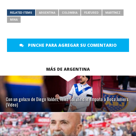
RELATED ITEMS
ARGENTINA
COLOMBIA
FEATURED
MARTÍNEZ
MINA
PINCHE PARA AGREGAR SU COMENTARIO
MÁS DE ARGENTINA
Con un golazo de Diego Valdes, Vélez Sarsfield le empató a Boca Juniors
(Video)