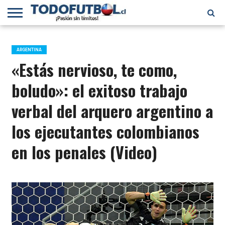
PRIMERA
DIVISIÓN
PRIMERA
SELECCIÓN
CHILENOS
FÚTBOL
B
CHILENA
EN EL
INTERNACIONAL
ARGENTINA
MUNDO
«Estás nervioso, te como,
boludo»: el exitoso trabajo
verbal del arquero argentino a
los ejecutantes colombianos
en los penales (Video)