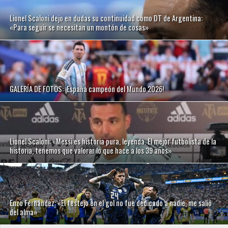
Lionel Scaloni dejo en dudas su continuidad como DT de Argentina:
«Para seguir se necesitan un montón de cosas»
GALERÍA DE FOTOS: ¡España campeón del Mundo 2026!
Lionel Scaloni: «Messi es historia pura, leyenda. El mejor futbolista de la
historia, tenemos que valorar lo que hace a los 39 años»
Enzo Fernández: «El festejo en el gol no fue dedicado a nadie, me salió
del alma»