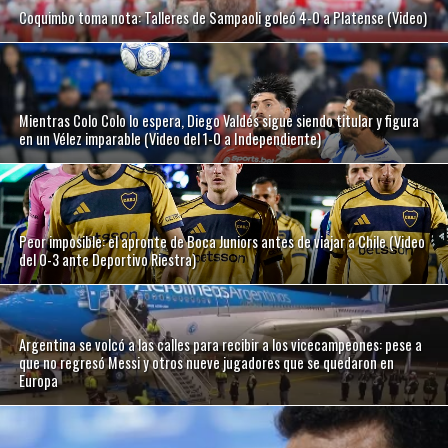
Coquimbo toma nota: Talleres de Sampaoli goleó 4-0 a Platense (Video)
Mientras Colo Colo lo espera, Diego Valdés sigue siendo titular y figura
en un Vélez imparable (Video del 1-0 a Independiente)
Peor imposible: el apronte de Boca Juniors antes de viajar a Chile (Video
del 0-3 ante Deportivo Riestra)
Argentina se volcó a las calles para recibir a los vicecampeones: pese a
que no regresó Messi y otros nueve jugadores que se quedaron en
Europa