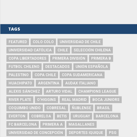
TAGS
FEATURED
COLO COLO
UNIVERSIDAD DE CHILE
UNIVERSIDAD CATÓLICA
CHILE
SELECCIÓN CHILENA
COPA LIBERTADORES
PRIMERA DIVISIÓN
PRIMERA B
FUTBOL CHILENO
DESTACADOS
UNIÓN ESPAÑOLA
PALESTINO
COPA CHILE
COPA SUDAMERICANA
HUACHIPATO
ARGENTINA
AUDAX ITALIANO
ALEXIS SÁNCHEZ
ARTURO VIDAL
CHAMPIONS LEAGUE
RIVER PLATE
O'HIGGINS
REAL MADRID
BOCA JUNIORS
COQUIMBO UNIDO
COBRESAL
ÑUBLENSE
BRASIL
EVERTON
COBRELOA
BETIS
URUGUAY
BARCELONA
FC BARCELONA
PRIMERA A
MAGALLANES
UNIVERSIDAD DE CONCEPCIÓN
DEPORTES IQUIQUE
PSG