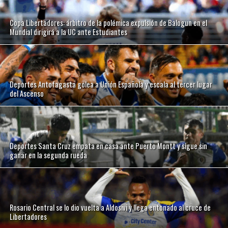
Copa Libertadores: árbitro de la polémica expulsión de Balogun en el
Mundial dirigirá a la UC ante Estudiantes
Deportes Antofagasta golea a Unión Española y escala al tercer lugar
del Ascenso
Deportes Santa Cruz empata en casa ante Puerto Montt y sigue sin
ganar en la segunda rueda
Rosario Central se lo dio vuelta a Aldosivi y llega entonado al cruce de
Libertadores