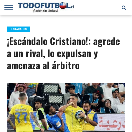
PRIMERA
DIVISIÓN
PRIMERA
SELECCIÓN
CHILENOS
FÚTBOL
B
CHILENA
EN EL
INTERNACIONAL
DESTACADOS
MUNDO
¡Escándalo Cristiano!: agrede
a un rival, lo expulsan y
amenaza al árbitro