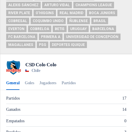
ALEXIS SÁNCHEZ
ARTURO VIDAL
CHAMPIONS LEAGUE
RIVER PLATE
O'HIGGINS
REAL MADRID
BOCA JUNIORS
COBRESAL
COQUIMBO UNIDO
ÑUBLENSE
BRASIL
EVERTON
COBRELOA
BETIS
URUGUAY
BARCELONA
FC BARCELONA
PRIMERA A
UNIVERSIDAD DE CONCEPCIÓN
MAGALLANES
PSG
DEPORTES IQUIQUE