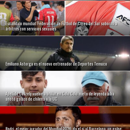
Escándalo mundial: Federación de Fútbol de Corea del Sur sobornó a
árbitros con servicios sexuales
Emiliano Astorga es el nuevo entrenador de Deportes Temuco
Apellido Caszely vuelve a brillar en Colo Colo: nieto de leyenda alba
anotó golazo de chilena a la UC
Rodri, el mejor jugador del Mundial 2026, da el sí al Barcelona: un golpe