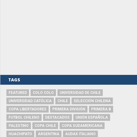
TAGS
FEATURED
COLO COLO
UNIVERSIDAD DE CHILE
UNIVERSIDAD CATÓLICA
CHILE
SELECCIÓN CHILENA
COPA LIBERTADORES
PRIMERA DIVISIÓN
PRIMERA B
FUTBOL CHILENO
DESTACADOS
UNIÓN ESPAÑOLA
PALESTINO
COPA CHILE
COPA SUDAMERICANA
HUACHIPATO
ARGENTINA
AUDAX ITALIANO