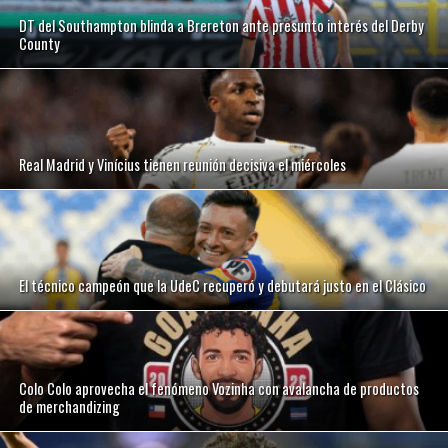
DT del Southampton blinda a Brereton ante presunto interés del Derby
County
Real Madrid y Vinícius tienen reunión decisiva el miércoles
El técnico campeón que la UdeC recuperó y debutará justo en el Clásico
Colo Colo aprovecha el fenómeno Vozinha con avalancha de productos
de merchandizing