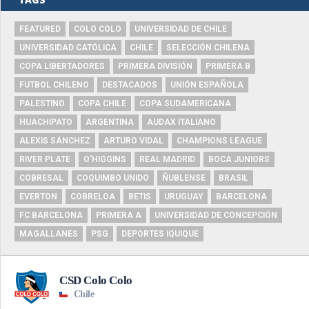
FEATURED
COLO COLO
UNIVERSIDAD DE CHILE
UNIVERSIDAD CATÓLICA
CHILE
SELECCIÓN CHILENA
COPA LIBERTADORES
PRIMERA DIVISIÓN
PRIMERA B
FUTBOL CHILENO
DESTACADOS
UNIÓN ESPAÑOLA
PALESTINO
COPA CHILE
COPA SUDAMERICANA
HUACHIPATO
ARGENTINA
AUDAX ITALIANO
ALEXIS SÁNCHEZ
ARTURO VIDAL
CHAMPIONS LEAGUE
RIVER PLATE
O'HIGGINS
REAL MADRID
BOCA JUNIORS
COBRESAL
COQUIMBO UNIDO
ÑUBLENSE
BRASIL
EVERTON
COBRELOA
BETIS
URUGUAY
BARCELONA
FC BARCELONA
PRIMERA A
UNIVERSIDAD DE CONCEPCIÓN
MAGALLANES
PSG
DEPORTES IQUIQUE