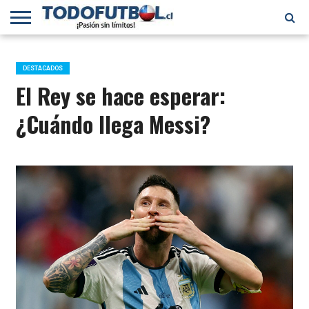
PRIMERA
DIVISIÓN
PRIMERA
SELECCIÓN
CHILENOS
FÚTBOL
B
CHILENA
EN EL
INTERNACIONAL
DESTACADOS
MUNDO
El Rey se hace esperar:
¿Cuándo llega Messi?