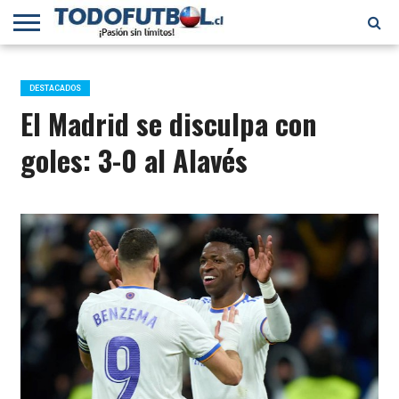
PRIMERA
DIVISIÓN
PRIMERA
SELECCIÓN
CHILENOS
FÚTBOL
B
CHILENA
EN EL
INTERNACIONAL
DESTACADOS
MUNDO
El Madrid se disculpa con
goles: 3-0 al Alavés