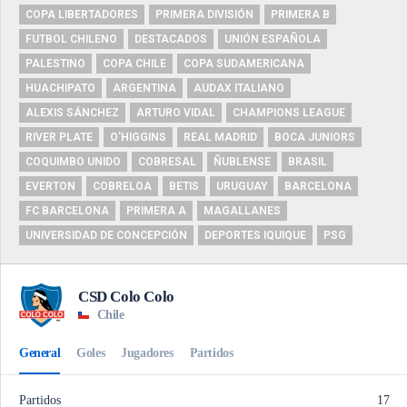
COPA LIBERTADORES
PRIMERA DIVISIÓN
PRIMERA B
FUTBOL CHILENO
DESTACADOS
UNIÓN ESPAÑOLA
PALESTINO
COPA CHILE
COPA SUDAMERICANA
HUACHIPATO
ARGENTINA
AUDAX ITALIANO
ALEXIS SÁNCHEZ
ARTURO VIDAL
CHAMPIONS LEAGUE
RIVER PLATE
O'HIGGINS
REAL MADRID
BOCA JUNIORS
COQUIMBO UNIDO
COBRESAL
ÑUBLENSE
BRASIL
EVERTON
COBRELOA
BETIS
URUGUAY
BARCELONA
FC BARCELONA
PRIMERA A
MAGALLANES
UNIVERSIDAD DE CONCEPCIÓN
DEPORTES IQUIQUE
PSG