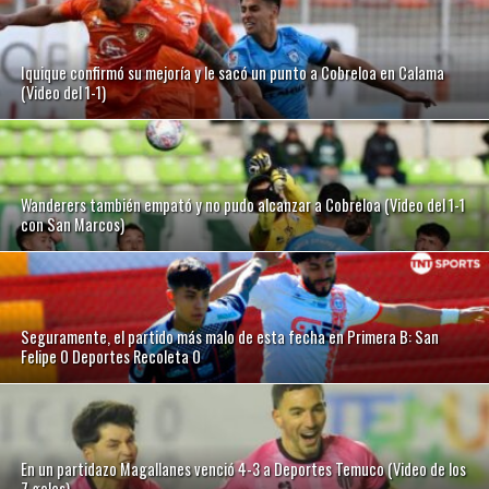
Iquique confirmó su mejoría y le sacó un punto a Cobreloa en Calama
(Video del 1-1)
Wanderers también empató y no pudo alcanzar a Cobreloa (Video del 1-1
con San Marcos)
Seguramente, el partido más malo de esta fecha en Primera B: San
Felipe 0 Deportes Recoleta 0
En un partidazo Magallanes venció 4-3 a Deportes Temuco (Video de los
7 goles)