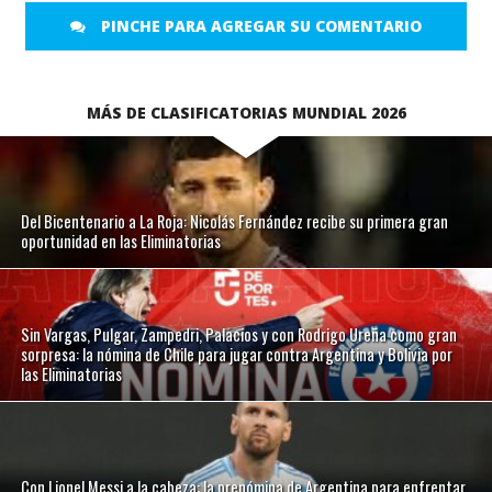
PINCHE PARA AGREGAR SU COMENTARIO
MÁS DE CLASIFICATORIAS MUNDIAL 2026
Del Bicentenario a La Roja: Nicolás Fernández recibe su primera gran
oportunidad en las Eliminatorias
Sin Vargas, Pulgar, Zampedri, Palacios y con Rodrigo Ureña como gran
sorpresa: la nómina de Chile para jugar contra Argentina y Bolivia por
las Eliminatorias
Con Lionel Messi a la cabeza: la prenómina de Argentina para enfrentar