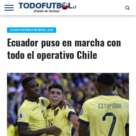
PRIMERA
DIVISIÓN
PRIMERA
SELECCIÓN
CHILENOS
FÚTBOL
B
CHILENA
EN EL
INTERNACIONAL
CLASIFICATORIAS MUNDIAL 2026
MUNDO
Ecuador puso en marcha con
todo el operativo Chile