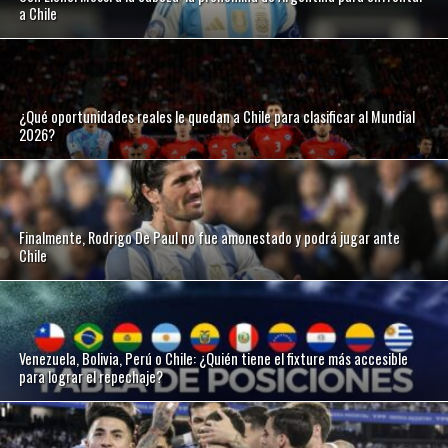
a Chile
¿Qué oportunidades reales le quedan a Chile para clasificar al Mundial
2026?
Finalmente, Rodrigo De Paul no fue amonestado y podrá jugar ante
Chile
Venezuela, Bolivia, Perú o Chile: ¿Quién tiene el fixture más accesible
para lograr el repechaje?