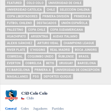
FEATURED
COLO COLO
UNIVERSIDAD DE CHILE
UNIVERSIDAD CATÓLICA
CHILE
SELECCIÓN CHILENA
COPA LIBERTADORES
PRIMERA DIVISIÓN
PRIMERA B
FUTBOL CHILENO
DESTACADOS
UNIÓN ESPAÑOLA
PALESTINO
COPA CHILE
COPA SUDAMERICANA
HUACHIPATO
ARGENTINA
AUDAX ITALIANO
ALEXIS SÁNCHEZ
ARTURO VIDAL
CHAMPIONS LEAGUE
RIVER PLATE
O'HIGGINS
REAL MADRID
BOCA JUNIORS
COBRESAL
COQUIMBO UNIDO
ÑUBLENSE
BRASIL
EVERTON
COBRELOA
BETIS
URUGUAY
BARCELONA
FC BARCELONA
PRIMERA A
UNIVERSIDAD DE CONCEPCIÓN
MAGALLANES
PSG
DEPORTES IQUIQUE