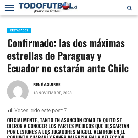
PRIMERA
DIVISIÓN
PRIMERA
SELECCIÓN
CHILENOS
FÚTBOL
B
CHILENA
EN EL
INTERNACIONAL
DESTACADOS
MUNDO
Confirmado: las dos máximas
estrellas de Paraguay y
Ecuador no estarán ante Chile
RENÉ AGUIRRE
13 NOVIEMBRE, 2023
Veces leído este post:
7
OFICIALMENTE, TANTO EN ASUNCIÓN COMO EN QUITO SE
DIERON A CONOCER LOS PARTES MÉDICOS QUE DESCARTAN
POR LESIONES A LOS JUGADORES MIGUEL ALMIRÓN EN EL
CONJUNTO GUARANÍ Y ENNER VALENCIA EN LA SELECCIÓN