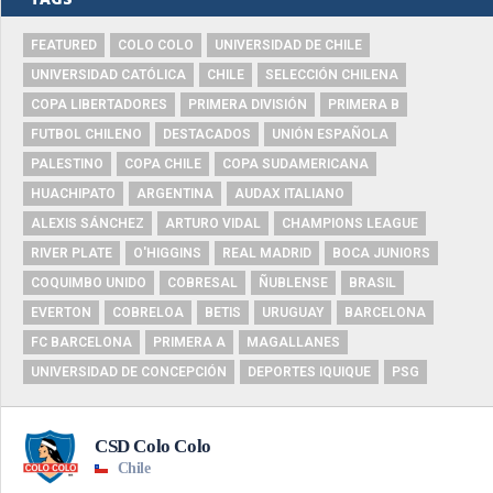
FEATURED
COLO COLO
UNIVERSIDAD DE CHILE
UNIVERSIDAD CATÓLICA
CHILE
SELECCIÓN CHILENA
COPA LIBERTADORES
PRIMERA DIVISIÓN
PRIMERA B
FUTBOL CHILENO
DESTACADOS
UNIÓN ESPAÑOLA
PALESTINO
COPA CHILE
COPA SUDAMERICANA
HUACHIPATO
ARGENTINA
AUDAX ITALIANO
ALEXIS SÁNCHEZ
ARTURO VIDAL
CHAMPIONS LEAGUE
RIVER PLATE
O'HIGGINS
REAL MADRID
BOCA JUNIORS
COQUIMBO UNIDO
COBRESAL
ÑUBLENSE
BRASIL
EVERTON
COBRELOA
BETIS
URUGUAY
BARCELONA
FC BARCELONA
PRIMERA A
MAGALLANES
UNIVERSIDAD DE CONCEPCIÓN
DEPORTES IQUIQUE
PSG