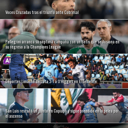
Voces Cruzadas tras el triunfo ante Cobresal
Pellegrini arranca su séptima campaña con un Betis que se ilusiona en
su regreso a la Champions League
Deportes Limache derrota 3-1 a O’Higgins en El Teniente
San Luis rescató un punto en Copiapó y sigue prendido en la pelea por
el ascenso