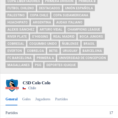
COPA LIBERTADORES
PRIMERA DIVISIÓN
PRIMERA B
FUTBOL CHILENO
DESTACADOS
UNIÓN ESPAÑOLA
PALESTINO
COPA CHILE
COPA SUDAMERICANA
HUACHIPATO
ARGENTINA
AUDAX ITALIANO
ALEXIS SÁNCHEZ
ARTURO VIDAL
CHAMPIONS LEAGUE
RIVER PLATE
O'HIGGINS
REAL MADRID
BOCA JUNIORS
COBRESAL
COQUIMBO UNIDO
ÑUBLENSE
BRASIL
EVERTON
COBRELOA
BETIS
URUGUAY
BARCELONA
FC BARCELONA
PRIMERA A
UNIVERSIDAD DE CONCEPCIÓN
MAGALLANES
PSG
DEPORTES IQUIQUE