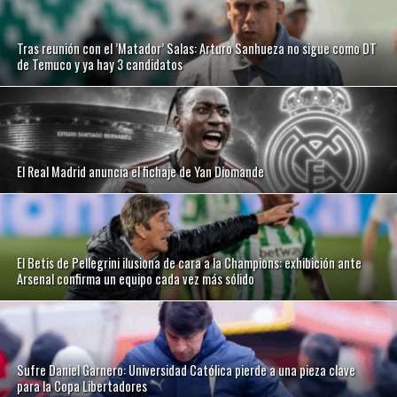
Tras reunión con el ’Matador’ Salas: Arturo Sanhueza no sigue como DT
de Temuco y ya hay 3 candidatos
El Real Madrid anuncia el fichaje de Yan Diomande
El Betis de Pellegrini ilusiona de cara a la Champions: exhibición ante
Arsenal confirma un equipo cada vez más sólido
Sufre Daniel Garnero: Universidad Católica pierde a una pieza clave
para la Copa Libertadores