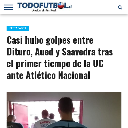
PRIMERA
DIVISIÓN
PRIMERA
SELECCIÓN
CHILENOS
FÚTBOL
B
CHILENA
EN EL
INTERNACIONAL
DESTACADOS
MUNDO
Casi hubo golpes entre
Dituro, Aued y Saavedra tras
el primer tiempo de la UC
ante Atlético Nacional