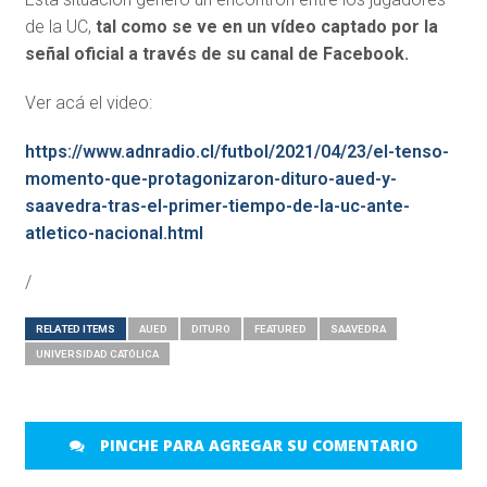
de la UC,
tal como se ve en un vídeo captado por la
señal oficial a través de su canal de Facebook.
Ver acá el video:
https://www.adnradio.cl/futbol/2021/04/23/el-tenso-
momento-que-protagonizaron-dituro-aued-y-
saavedra-tras-el-primer-tiempo-de-la-uc-ante-
atletico-nacional.html
/
RELATED ITEMS
AUED
DITURO
FEATURED
SAAVEDRA
UNIVERSIDAD CATÓLICA
PINCHE PARA AGREGAR SU COMENTARIO