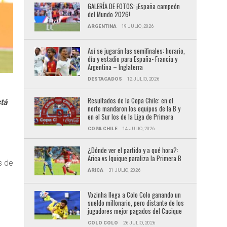
GALERÍA DE FOTOS: ¡España campeón
del Mundo 2026!
ARGENTINA
19 JULIO, 2026
Así se jugarán las semifinales: horario,
día y estadio para España- Francia y
Argentina – Inglaterra
DESTACADOS
12 JULIO, 2026
Resultados de la Copa Chile: en el
tá
norte mandaron los equipos de la B y
en el Sur los de la Liga de Primera
COPA CHILE
14 JULIO, 2026
¿Dónde ver el partido y a qué hora?:
Arica vs Iquique paraliza la Primera B
s de
ARICA
31 JULIO, 2026
Vozinha llega a Colo Colo ganando un
sueldo millonario, pero distante de los
jugadores mejor pagados del Cacique
COLO COLO
26 JULIO, 2026