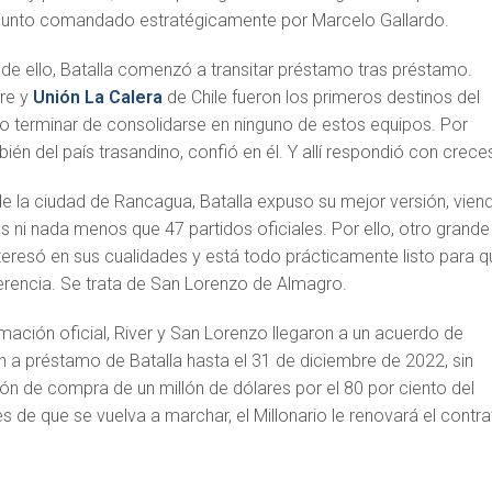
njunto comandado estratégicamente por Marcelo Gallardo.
 ello, Batalla comenzó a transitar préstamo tras préstamo.
gre y
Unión La Calera
de Chile fueron los primeros destinos del
do terminar de consolidarse en ninguno de estos equipos. Por
bién del país trasandino, confió en él. Y allí respondió con crece
de la ciudad de Rancagua, Batalla expuso su mejor versión, vien
 ni nada menos que 47 partidos oficiales. Por ello, otro grande
nteresó en sus cualidades y está todo prácticamente listo para q
ferencia. Se trata de San Lorenzo de Almagro.
irmación oficial, River y San Lorenzo llegaron a un acuerdo de
n a préstamo de Batalla hasta el 31 de diciembre de 2022, sin
ón de compra de un millón de dólares por el 80 por ciento del
tes de que se vuelva a marchar, el Millonario le renovará el contra