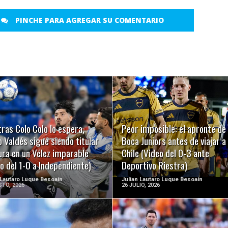
PINCHE PARA AGREGAR SU COMENTARIO
LEER MÁS
LEER MÁS
ras Colo Colo lo espera,
Peor imposible: el apronte de
 Valdés sigue siendo titular
Boca Juniors antes de viajar a
ura en un Vélez imparable
Chile (Video del 0-3 ante
o del 1-0 a Independiente)
Deportivo Riestra)
 Lautaro Luque Besoaín
Julian Lautaro Luque Besoaín
TO, 2026
26 JULIO, 2026