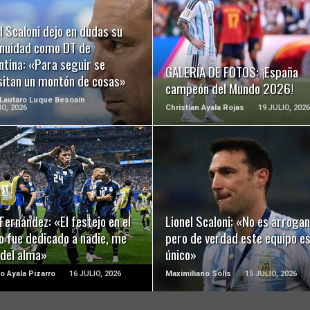
LEER MÁS
LEER MÁS
l Scaloni dejo en dudas su
inuidad como DT de
ntina: «Para seguir se
GALERÍA DE FOTOS: ¡España
sitan un montón de cosas»
campeón del Mundo 2026!
 Lautaro Luque Besoaín
IO, 2026
Christian Ayala Rojas
19 JULIO, 2026
LEER MÁS
LEER MÁS
Fernández: «El festejo en el
Lionel Scaloni: «No es arrogan
o fue dedicado a nadie, me
pero de verdad este equipo e
 del alma»
único»
o Ayala Pizarro
16 JULIO, 2026
Maximiliano Solís
15 JULIO, 2026