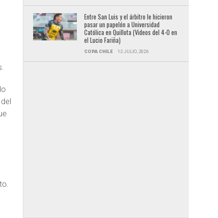
Entre San Luis y el árbitro le hicieron
pasar un papelón a Universidad
Católica en Quillota (Videos del 4-0 en
el Lucio Fariña)
COPA CHILE
12 JULIO, 2026
s.
do
 del
ue
to.