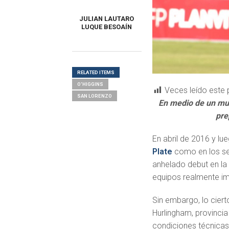
JULIAN LAUTARO
LUQUE BESOAÍN
RELATED ITEMS
O'HIGGINS
Veces leído este 
SAN LORENZO
En medio de un muy
pre
En abril de 2016 y lu
Plate
como en los sel
anhelado debut en la
equipos realmente im
Sin embargo, lo ciert
Hurlingham, provincia
condiciones técnicas