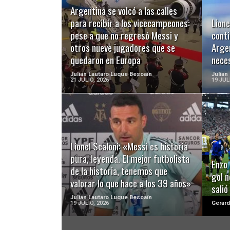
Argentina se volcó a las calles
LEER MÁS
para recibir a los vicecampeones:
Lione
pese a que no regresó Messi y
cont
otros nueve jugadores que se
Arge
quedaron en Europa
nece
Julian Lautaro Luque Besoaín
Julian
21 JULIO, 2026
19 JUL
LEER MÁS
Lionel Scaloni: «Messi es historia
pura, leyenda. El mejor futbolista
Enzo 
de la historia, tenemos que
gol n
valorar lo que hace a los 39 años»
salió
Julian Lautaro Luque Besoaín
19 JULIO, 2026
Gerard