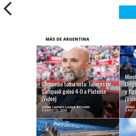
MÁS DE ARGENTINA
LEER MÁS
Mient
Coquimbo toma nota: Talleres de
Diego
Sampaoli goleó 4-0 a Platense
y fig
(Video)
(Vide
Julian Lautaro Luque Besoaín
Julian
4 AGOSTO, 2026
3 AGOS