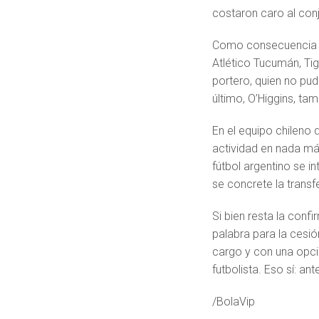
costaron caro al co
Como consecuencia de
Atlético Tucumán, Ti
portero, quien no pu
último, O’Higgins, tam
En el equipo chileno 
actividad en nada más
fútbol argentino se i
se concrete la trans
Si bien resta la conf
palabra para la cesió
cargo y con una opci
futbolista. Eso sí: an
/BolaVip