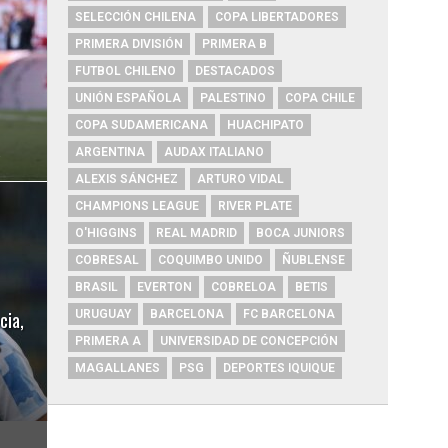
SELECCIÓN CHILENA
COPA LIBERTADORES
PRIMERA DIVISIÓN
PRIMERA B
FUTBOL CHILENO
DESTACADOS
UNIÓN ESPAÑOLA
PALESTINO
COPA CHILE
COPA SUDAMERICANA
HUACHIPATO
ARGENTINA
AUDAX ITALIANO
ALEXIS SÁNCHEZ
ARTURO VIDAL
CHAMPIONS LEAGUE
RIVER PLATE
O'HIGGINS
REAL MADRID
BOCA JUNIORS
COBRESAL
COQUIMBO UNIDO
ÑUBLENSE
BRASIL
EVERTON
COBRELOA
BETIS
cia,
URUGUAY
BARCELONA
FC BARCELONA
s
PRIMERA A
UNIVERSIDAD DE CONCEPCIÓN
MAGALLANES
PSG
DEPORTES IQUIQUE