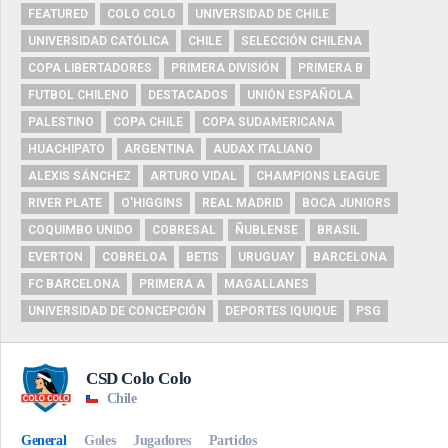
FEATURED
COLO COLO
UNIVERSIDAD DE CHILE
UNIVERSIDAD CATÓLICA
CHILE
SELECCIÓN CHILENA
COPA LIBERTADORES
PRIMERA DIVISIÓN
PRIMERA B
FUTBOL CHILENO
DESTACADOS
UNIÓN ESPAÑOLA
PALESTINO
COPA CHILE
COPA SUDAMERICANA
HUACHIPATO
ARGENTINA
AUDAX ITALIANO
ALEXIS SÁNCHEZ
ARTURO VIDAL
CHAMPIONS LEAGUE
RIVER PLATE
O'HIGGINS
REAL MADRID
BOCA JUNIORS
COQUIMBO UNIDO
COBRESAL
ÑUBLENSE
BRASIL
EVERTON
COBRELOA
BETIS
URUGUAY
BARCELONA
FC BARCELONA
PRIMERA A
MAGALLANES
UNIVERSIDAD DE CONCEPCIÓN
DEPORTES IQUIQUE
PSG