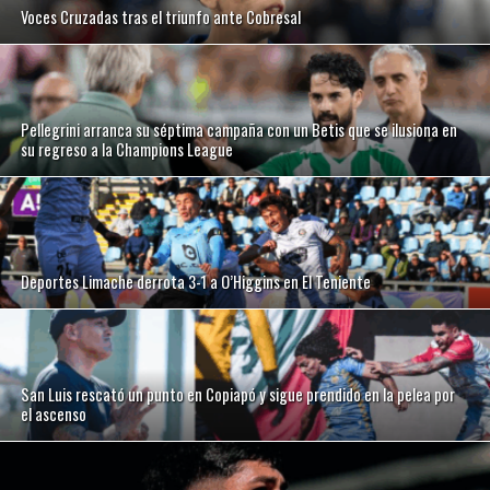
Voces Cruzadas tras el triunfo ante Cobresal
Pellegrini arranca su séptima campaña con un Betis que se ilusiona en
su regreso a la Champions League
Deportes Limache derrota 3-1 a O’Higgins en El Teniente
San Luis rescató un punto en Copiapó y sigue prendido en la pelea por
el ascenso