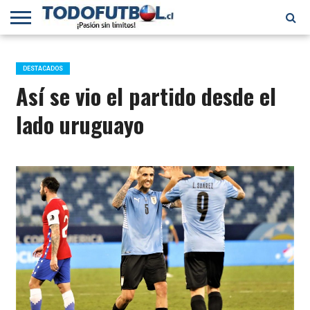
PRIMERA
DIVISIÓN
PRIMERA
SELECCIÓN
CHILENOS
FÚTBOL
B
CHILENA
EN EL
INTERNACIONAL
DESTACADOS
MUNDO
Así se vio el partido desde el
lado uruguayo