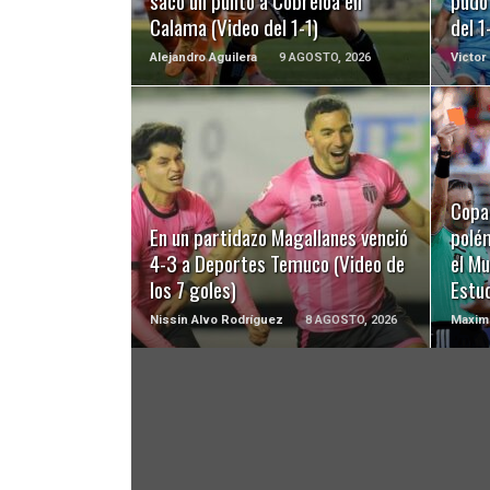
sacó un punto a Cobreloa en
pudo 
Calama (Video del 1-1)
del 1
Alejandro Aguilera
9 AGOSTO, 2026
Victor
LEER MÁS
Copa 
En un partidazo Magallanes venció
polé
4-3 a Deportes Temuco (Video de
el Mu
los 7 goles)
Estu
Nissin Alvo Rodríguez
8 AGOSTO, 2026
Maximi