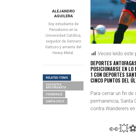
ALEJANDRO
AGUILERA
Soy estudiante de
Periodismo en la
Universidad Católica,
seguidor de Gennaro
Gattuso y amante del
Heavy Metal.
Veces leído este 
DEPORTES ANTOFAGA
POSICIONARSE EN LO 
1 CON DEPORTES SANT
RELATED ITEMS
CINCO PUNTOS DEL Ú
DEPORTES
ANTOFAGASTA
Para cerrar un fin de 
PRIMERA B
permanencia, Santa Cr
SANTA CRUZ
contra Wanderers en 
👀💥⚽ 