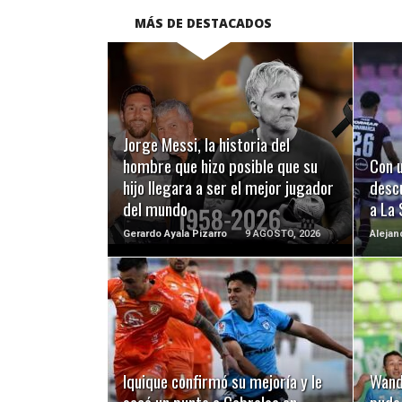
MÁS DE DESTACADOS
LEER MÁS
Jorge Messi, la historia del
hombre que hizo posible que su
Con u
hijo llegara a ser el mejor jugador
desc
del mundo
a La 
Gerardo Ayala Pizarro
9 AGOSTO, 2026
Alejan
LEER MÁS
Iquique confirmó su mejoría y le
Wand