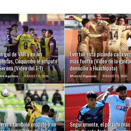
LEER MÁS
LEER MÁS
n gol de VAR y en los
Everton está pisando cada vez
uentos, Coquimbo le empató
más fuerte (Video de la golea
Serena (Video del 1-1)
domicilio a Huachipato)
dro Aguilera
9 AGOSTO, 2026
Monchi Vigueras
9 AGOSTO, 2026
LEER MÁS
LEER MÁS
erers también empató y no
Seguramente, el partido más