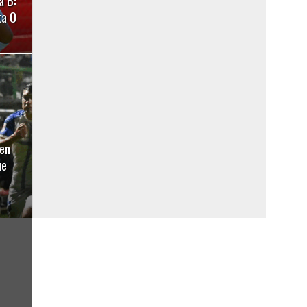
a B:
ta 0
en
ue