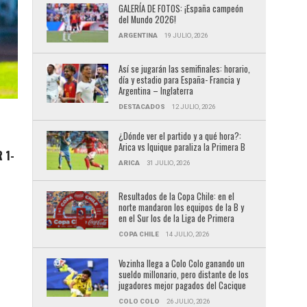
GALERÍA DE FOTOS: ¡España campeón
del Mundo 2026!
ARGENTINA
19 JULIO, 2026
Así se jugarán las semifinales: horario,
día y estadio para España- Francia y
Argentina – Inglaterra
DESTACADOS
12 JULIO, 2026
¿Dónde ver el partido y a qué hora?:
Arica vs Iquique paraliza la Primera B
 1-
ARICA
31 JULIO, 2026
Resultados de la Copa Chile: en el
norte mandaron los equipos de la B y
en el Sur los de la Liga de Primera
COPA CHILE
14 JULIO, 2026
Vozinha llega a Colo Colo ganando un
sueldo millonario, pero distante de los
jugadores mejor pagados del Cacique
COLO COLO
26 JULIO, 2026