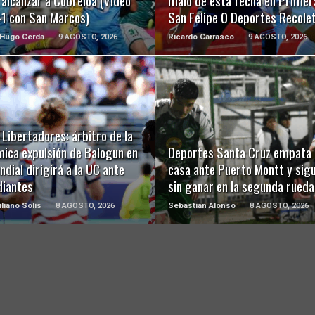
alcanzar a Cobreloa (Video
malo de esta fecha en Primer
-1 con San Marcos)
San Felipe 0 Deportes Recole
 Hugo Cerda
9 AGOSTO, 2026
Ricardo Carrasco
9 AGOSTO, 2026
LEER MÁS
LEER MÁS
Libertadores: árbitro de la
mica expulsión de Balogun en
Deportes Santa Cruz empata 
ndial dirigirá a la UC ante
casa ante Puerto Montt y sig
diantes
sin ganar en la segunda rueda
liano Solís
8 AGOSTO, 2026
Sebastián Alonso
8 AGOSTO, 2026