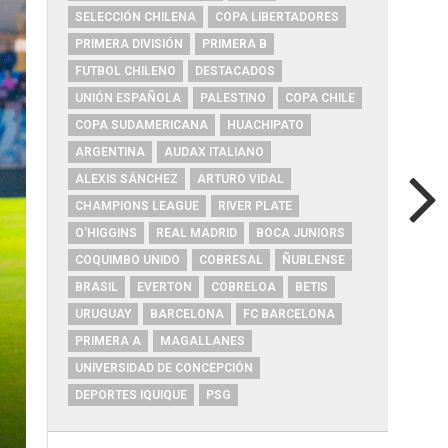
SELECCIÓN CHILENA
COPA LIBERTADORES
PRIMERA DIVISIÓN
PRIMERA B
FUTBOL CHILENO
DESTACADOS
UNIÓN ESPAÑOLA
PALESTINO
COPA CHILE
COPA SUDAMERICANA
HUACHIPATO
ARGENTINA
AUDAX ITALIANO
ALEXIS SÁNCHEZ
ARTURO VIDAL
CHAMPIONS LEAGUE
RIVER PLATE
O'HIGGINS
REAL MADRID
BOCA JUNIORS
COQUIMBO UNIDO
COBRESAL
ÑUBLENSE
BRASIL
EVERTON
COBRELOA
BETIS
URUGUAY
BARCELONA
FC BARCELONA
PRIMERA A
MAGALLANES
UNIVERSIDAD DE CONCEPCIÓN
DEPORTES IQUIQUE
PSG