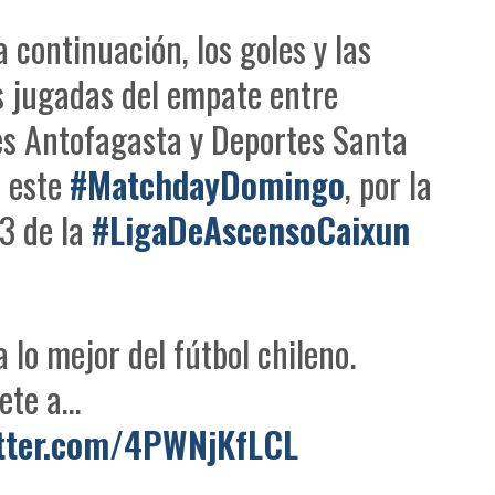
a continuación, los goles y las
 jugadas del empate entre
s Antofagasta y Deportes Santa
n este
#MatchdayDomingo
, por la
3 de la
#LigaDeAscensoCaixun
a lo mejor del fútbol chileno.
ete a…
itter.com/4PWNjKfLCL