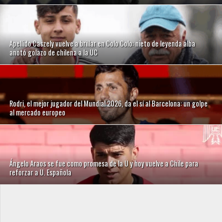
Apellido Caszely vuelve a brillar en Colo Colo: nieto de leyenda alba
anotó golazo de chilena a la UC
Rodri, el mejor jugador del Mundial 2026, da el sí al Barcelona: un golpe
al mercado europeo
Ángelo Araos se fue como promesa de la U y hoy vuelve a Chile para
reforzar a U. Española