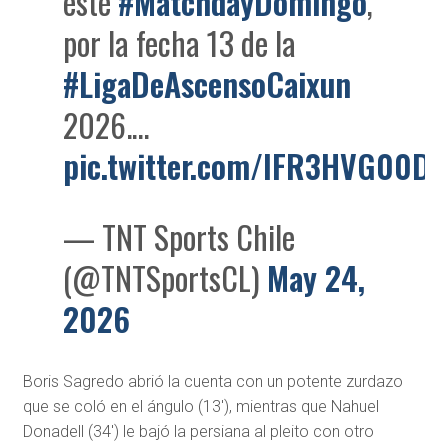
este
#MatchdayDomingo
,
por la fecha 13 de la
#LigaDeAscensoCaixun
2026.…
pic.twitter.com/IFR3HVG00D
— TNT Sports Chile
(@TNTSportsCL)
May 24,
2026
Boris Sagredo abrió la cuenta con un potente zurdazo
que se coló en el ángulo (13′), mientras que Nahuel
Donadell (34′) le bajó la persiana al pleito con otro