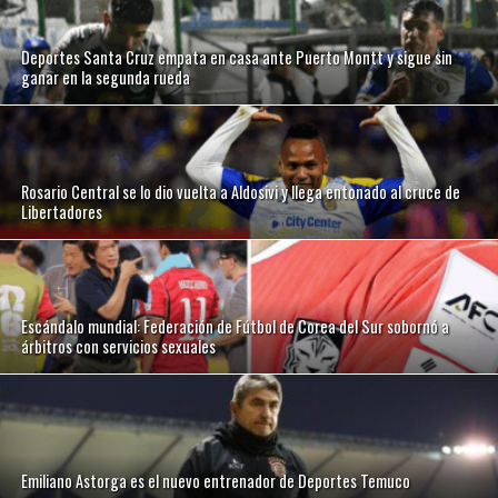
Deportes Santa Cruz empata en casa ante Puerto Montt y sigue sin
ganar en la segunda rueda
Rosario Central se lo dio vuelta a Aldosivi y llega entonado al cruce de
Libertadores
Escándalo mundial: Federación de Fútbol de Corea del Sur sobornó a
árbitros con servicios sexuales
Emiliano Astorga es el nuevo entrenador de Deportes Temuco