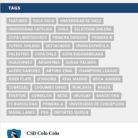
TAGS
FEATURED
COLO COLO
UNIVERSIDAD DE CHILE
UNIVERSIDAD CATÓLICA
CHILE
SELECCIÓN CHILENA
COPA LIBERTADORES
PRIMERA DIVISIÓN
PRIMERA B
FUTBOL CHILENO
DESTACADOS
UNIÓN ESPAÑOLA
PALESTINO
COPA CHILE
COPA SUDAMERICANA
HUACHIPATO
ARGENTINA
AUDAX ITALIANO
ALEXIS SÁNCHEZ
ARTURO VIDAL
CHAMPIONS LEAGUE
RIVER PLATE
O'HIGGINS
REAL MADRID
BOCA JUNIORS
COBRESAL
COQUIMBO UNIDO
ÑUBLENSE
BRASIL
EVERTON
COBRELOA
BETIS
URUGUAY
BARCELONA
FC BARCELONA
PRIMERA A
UNIVERSIDAD DE CONCEPCIÓN
MAGALLANES
PSG
DEPORTES IQUIQUE