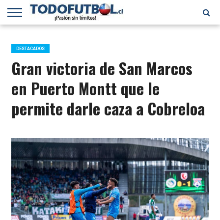
PRIMERA
DIVISIÓN
PRIMERA
SELECCIÓN
CHILENOS
FÚTBOL
B
CHILENA
EN EL
INTERNACIONAL
DESTACADOS
MUNDO
Gran victoria de San Marcos
en Puerto Montt que le
permite darle caza a Cobreloa