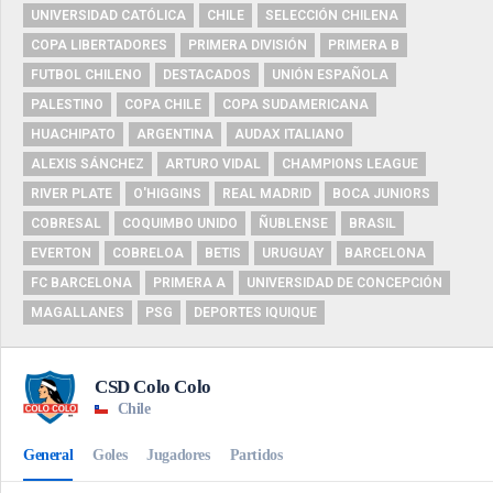
UNIVERSIDAD CATÓLICA
CHILE
SELECCIÓN CHILENA
COPA LIBERTADORES
PRIMERA DIVISIÓN
PRIMERA B
FUTBOL CHILENO
DESTACADOS
UNIÓN ESPAÑOLA
PALESTINO
COPA CHILE
COPA SUDAMERICANA
HUACHIPATO
ARGENTINA
AUDAX ITALIANO
ALEXIS SÁNCHEZ
ARTURO VIDAL
CHAMPIONS LEAGUE
RIVER PLATE
O'HIGGINS
REAL MADRID
BOCA JUNIORS
COBRESAL
COQUIMBO UNIDO
ÑUBLENSE
BRASIL
EVERTON
COBRELOA
BETIS
URUGUAY
BARCELONA
FC BARCELONA
PRIMERA A
UNIVERSIDAD DE CONCEPCIÓN
MAGALLANES
PSG
DEPORTES IQUIQUE