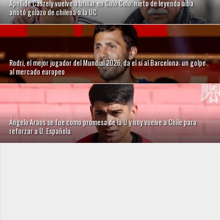
Apellido Caszely vuelve a brillar en Colo Colo: nieto de leyenda alba
anotó golazo de chilena a la UC
Rodri, el mejor jugador del Mundial 2026, da el sí al Barcelona: un golpe
al mercado europeo
Ángelo Araos se fue como promesa de la U y hoy vuelve a Chile para
reforzar a U. Española