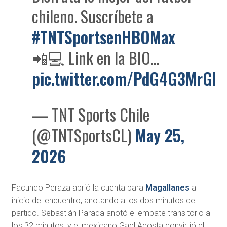
chileno. Suscríbete a
#TNTSportsenHBOMax
📲💻 Link en la BIO…
pic.twitter.com/PdG4G3MrGb
— TNT Sports Chile
(@TNTSportsCL)
May 25,
2026
Facundo Peraza abrió la cuenta para
Magallanes
al
inicio del encuentro, anotando a los dos minutos de
partido. Sebastián Parada anotó el empate transitorio a
los 32 minutos, y el mexicano Gael Acosta convirtió el