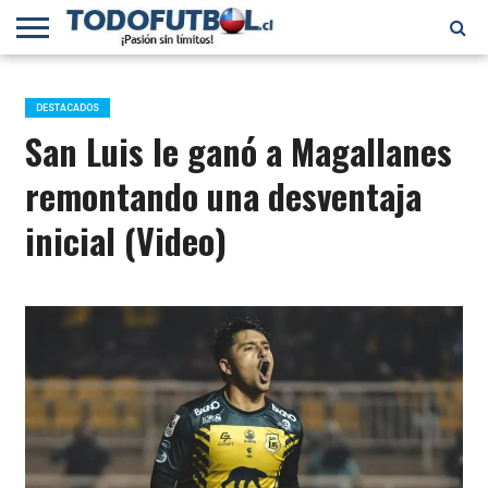
PRIMERA
DIVISIÓN
PRIMERA
SELECCIÓN
CHILENOS
FÚTBOL
B
CHILENA
EN EL
INTERNACIONAL
DESTACADOS
MUNDO
San Luis le ganó a Magallanes
remontando una desventaja
inicial (Video)