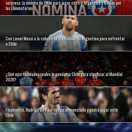
sorpresa: la nómina de Chile para jugar contra Argentina y Bolivia por
las Eliminatorias
Con Lionel Messi a la cabeza: la prenómina de Argentina para enfrentar
a Chile
¿Qué oportunidades reales le quedan a Chile para clasificar al Mundial
2026?
Finalmente, Rodrigo De Paul no fue amonestado y podrá jugar ante
Chile