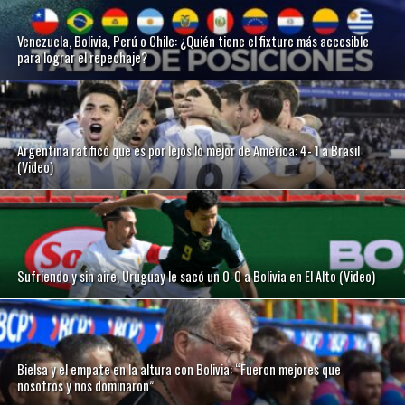
Venezuela, Bolivia, Perú o Chile: ¿Quién tiene el fixture más accesible
para lograr el repechaje?
Argentina ratificó que es por lejos lo mejor de América: 4- 1 a Brasil
(Video)
Sufriendo y sin aire, Uruguay le sacó un 0-0 a Bolivia en El Alto (Video)
Bielsa y el empate en la altura con Bolivia: “Fueron mejores que
nosotros y nos dominaron”