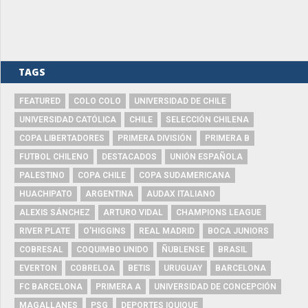
TAGS
FEATURED
COLO COLO
UNIVERSIDAD DE CHILE
UNIVERSIDAD CATÓLICA
CHILE
SELECCIÓN CHILENA
COPA LIBERTADORES
PRIMERA DIVISIÓN
PRIMERA B
FUTBOL CHILENO
DESTACADOS
UNIÓN ESPAÑOLA
PALESTINO
COPA CHILE
COPA SUDAMERICANA
HUACHIPATO
ARGENTINA
AUDAX ITALIANO
ALEXIS SÁNCHEZ
ARTURO VIDAL
CHAMPIONS LEAGUE
RIVER PLATE
O'HIGGINS
REAL MADRID
BOCA JUNIORS
COBRESAL
COQUIMBO UNIDO
ÑUBLENSE
BRASIL
EVERTON
COBRELOA
BETIS
URUGUAY
BARCELONA
FC BARCELONA
PRIMERA A
UNIVERSIDAD DE CONCEPCIÓN
MAGALLANES
PSG
DEPORTES IQUIQUE