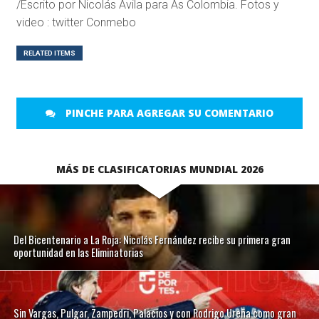
/Escrito por Nicolás Ávila para As Colombia. Fotos y
video : twitter Conmebo
RELATED ITEMS
PINCHE PARA AGREGAR SU COMENTARIO
MÁS DE CLASIFICATORIAS MUNDIAL 2026
Del Bicentenario a La Roja: Nicolás Fernández recibe su primera gran
oportunidad en las Eliminatorias
Sin Vargas, Pulgar, Zampedri, Palacios y con Rodrigo Ureña como gran