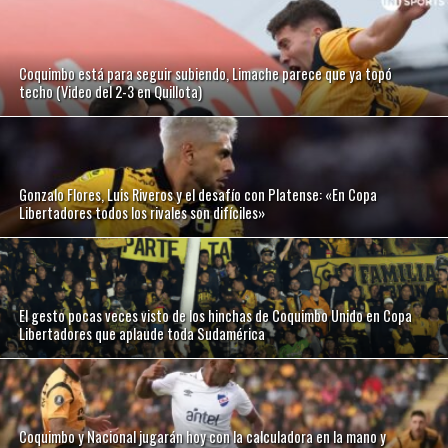
Coquimbo está para seguir subiendo, Limache parece que ya topó
techo (Video del 2-3 en Quillota)
Gonzalo Flores, Luis Riveros y el desafío con Platense: «En Copa
Libertadores todos los rivales son difíciles»
El gesto pocas veces visto de los hinchas de Coquimbo Unido en Copa
Libertadores que aplaude toda Sudamérica
Coquimbo y Nacional jugarán hoy con la calculadora en la mano y