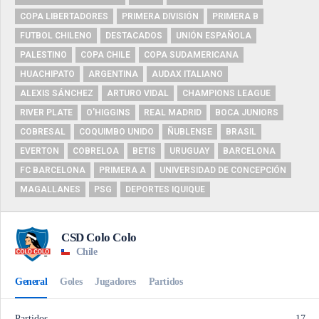
COPA LIBERTADORES
PRIMERA DIVISIÓN
PRIMERA B
FUTBOL CHILENO
DESTACADOS
UNIÓN ESPAÑOLA
PALESTINO
COPA CHILE
COPA SUDAMERICANA
HUACHIPATO
ARGENTINA
AUDAX ITALIANO
ALEXIS SÁNCHEZ
ARTURO VIDAL
CHAMPIONS LEAGUE
RIVER PLATE
O'HIGGINS
REAL MADRID
BOCA JUNIORS
COBRESAL
COQUIMBO UNIDO
ÑUBLENSE
BRASIL
EVERTON
COBRELOA
BETIS
URUGUAY
BARCELONA
FC BARCELONA
PRIMERA A
UNIVERSIDAD DE CONCEPCIÓN
MAGALLANES
PSG
DEPORTES IQUIQUE