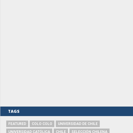
TAGS
FEATURED
COLO COLO
UNIVERSIDAD DE CHILE
UNIVERSIDAD CATÓLICA
CHILE
SELECCIÓN CHILENA