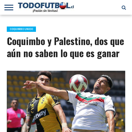
PRIMERA
DIVISIÓN
PRIMERA
SELECCIÓN
CHILENOS
FÚTBOL
B
CHILENA
EN EL
INTERNACIONAL
COQUIMBO UNIDO
MUNDO
Coquimbo y Palestino, dos que
aún no saben lo que es ganar