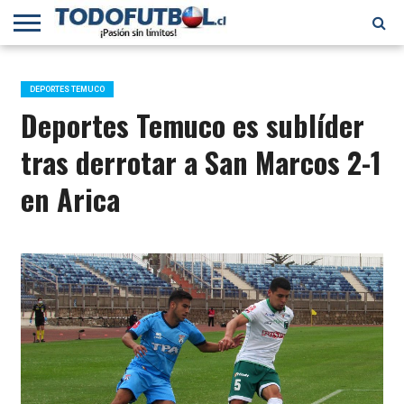
PRIMERA
DIVISIÓN
PRIMERA
SELECCIÓN
CHILENOS
FÚTBOL
B
CHILENA
EN EL
INTERNACIONAL
DEPORTES TEMUCO
MUNDO
Deportes Temuco es sublíder
tras derrotar a San Marcos 2-1
en Arica