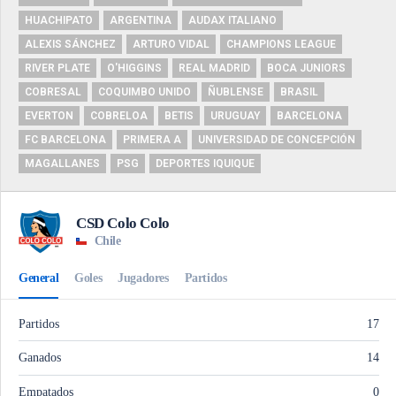
HUACHIPATO
ARGENTINA
AUDAX ITALIANO
ALEXIS SÁNCHEZ
ARTURO VIDAL
CHAMPIONS LEAGUE
RIVER PLATE
O'HIGGINS
REAL MADRID
BOCA JUNIORS
COBRESAL
COQUIMBO UNIDO
ÑUBLENSE
BRASIL
EVERTON
COBRELOA
BETIS
URUGUAY
BARCELONA
FC BARCELONA
PRIMERA A
UNIVERSIDAD DE CONCEPCIÓN
MAGALLANES
PSG
DEPORTES IQUIQUE