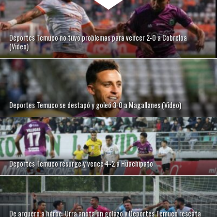
Deportes Temuco no tuvo problemas para vencer 2-0 a Cobreloa
(Video)
Deportes Temuco se destapó y goleó 3-0 a Magallanes (Video)
Deportes Temuco resurge y vence 4-2 a Huachipato
De arquero a héroe: Urra anota un golazo y Deportes Temuco rescata