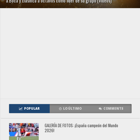
a Boca y clasifica a octavos como líder de su grupo (Videos)
POPULAR
LO ÚLTIMO
COMMENTS
GALERÍA DE FOTOS: ¡España campeón del Mundo
2026!