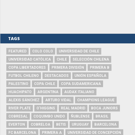
TAGS
FEATURED
COLO COLO
UNIVERSIDAD DE CHILE
UNIVERSIDAD CATÓLICA
CHILE
SELECCIÓN CHILENA
COPA LIBERTADORES
PRIMERA DIVISIÓN
PRIMERA B
FUTBOL CHILENO
DESTACADOS
UNIÓN ESPAÑOLA
PALESTINO
COPA CHILE
COPA SUDAMERICANA
HUACHIPATO
ARGENTINA
AUDAX ITALIANO
ALEXIS SÁNCHEZ
ARTURO VIDAL
CHAMPIONS LEAGUE
RIVER PLATE
O'HIGGINS
REAL MADRID
BOCA JUNIORS
COBRESAL
COQUIMBO UNIDO
ÑUBLENSE
BRASIL
EVERTON
COBRELOA
BETIS
URUGUAY
BARCELONA
FC BARCELONA
PRIMERA A
UNIVERSIDAD DE CONCEPCIÓN