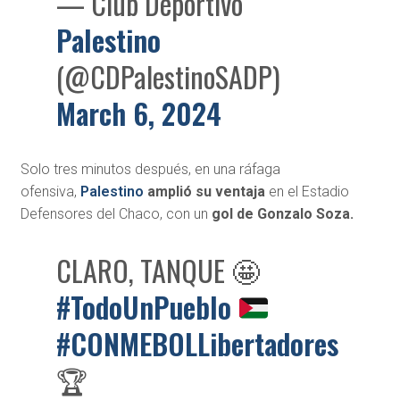
— Club Deportivo
Palestino
(@CDPalestinoSADP)
March 6, 2024
Solo tres minutos después, en una ráfaga
ofensiva,
Palestino
amplió su ventaja
en el Estadio
Defensores del Chaco, con un
gol de Gonzalo Soza.
CLARO, TANQUE 🤩
#TodoUnPueblo
#CONMEBOLLibertadores
🏆