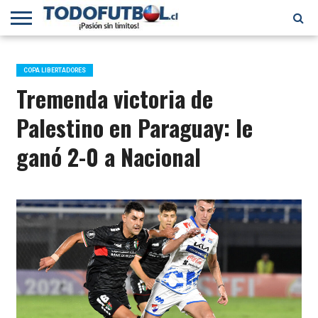
PRIMERA
DIVISIÓN
PRIMERA
SELECCIÓN
CHILENOS
FÚTBOL
B
CHILENA
EN EL
INTERNACIONAL
COPA LIBERTADORES
MUNDO
Tremenda victoria de
Palestino en Paraguay: le
ganó 2-0 a Nacional