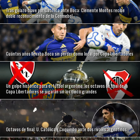
Tras golazo clave por Católica ante Boca: Clemente Montes recibe
doble reconocimiento de la Conmebol
Cuántos años llevaba Boca sin perder como local por Copa Libertadores
Un golpe histórico para el fútbol argentino: los octavos de final de la
Copa Libertadores se jugarán sin los cinco grandes
Octavos de final: U. Católica y Coquimbo ante dos rivales argentinos