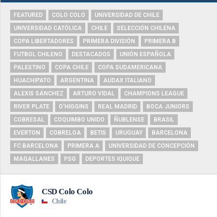
FEATURED
COLO COLO
UNIVERSIDAD DE CHILE
UNIVERSIDAD CATÓLICA
CHILE
SELECCIÓN CHILENA
COPA LIBERTADORES
PRIMERA DIVISIÓN
PRIMERA B
FUTBOL CHILENO
DESTACADOS
UNIÓN ESPAÑOLA
PALESTINO
COPA CHILE
COPA SUDAMERICANA
HUACHIPATO
ARGENTINA
AUDAX ITALIANO
ALEXIS SÁNCHEZ
ARTURO VIDAL
CHAMPIONS LEAGUE
RIVER PLATE
O'HIGGINS
REAL MADRID
BOCA JUNIORS
COBRESAL
COQUIMBO UNIDO
ÑUBLENSE
BRASIL
EVERTON
COBRELOA
BETIS
URUGUAY
BARCELONA
FC BARCELONA
PRIMERA A
UNIVERSIDAD DE CONCEPCIÓN
MAGALLANES
PSG
DEPORTES IQUIQUE