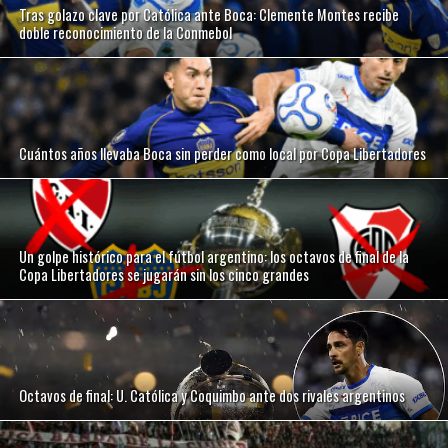
Tras golazo clave por Católica ante Boca: Clemente Montes recibe
doble reconocimiento de la Conmebol
Cuántos años llevaba Boca sin perder como local por Copa Libertadores
Un golpe histórico para el fútbol argentino: los octavos de final de la
Copa Libertadores se jugarán sin los cinco grandes
Octavos de final: U. Católica y Coquimbo ante dos rivales argentinos