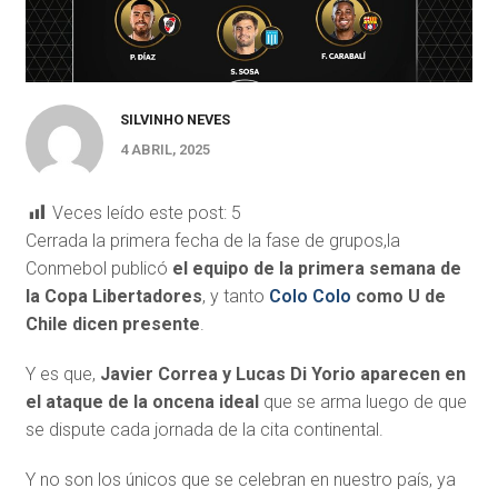
SILVINHO NEVES
4 ABRIL, 2025
Veces leído este post:
5
Cerrada la primera fecha de la fase de grupos,la
Conmebol publicó
el equipo de la primera semana de
la Copa Libertadores
, y tanto
Colo Colo
como U de
Chile dicen presente
.
Y es que,
Javier Correa y Lucas Di Yorio aparecen en
el ataque de la oncena ideal
que se arma luego de que
se dispute cada jornada de la cita continental.
Y no son los únicos que se celebran en nuestro país, ya