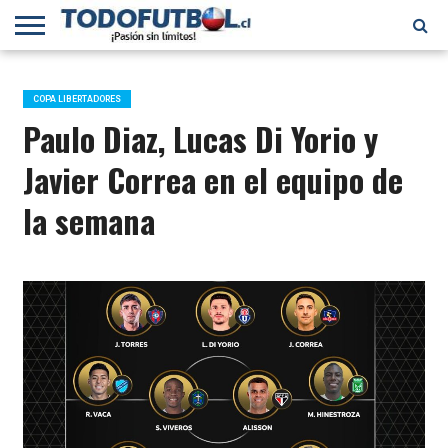
PRIMERA
DIVISIÓN
PRIMERA
SELECCIÓN
CHILENOS
FÚTBOL
B
CHILENA
EN EL
INTERNACIONAL
COPA LIBERTADORES
MUNDO
Paulo Diaz, Lucas Di Yorio y
Javier Correa en el equipo de
la semana