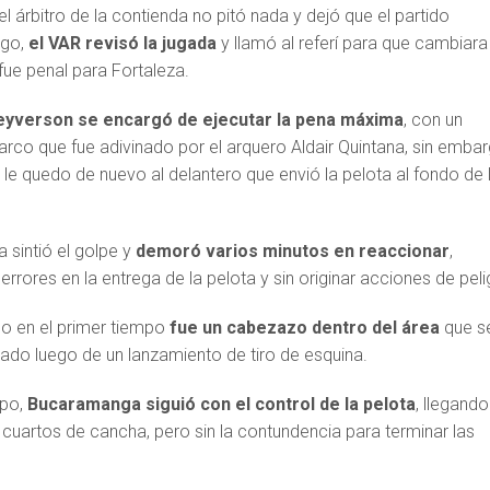
el árbitro de la contienda no pitó nada y dejó que el partido
rgo,
el VAR revisó la jugada
y llamó al referí para que cambiara
fue penal para Fortaleza.
eyverson se encargó de ejecutar la pena máxima
, con un
 arco que fue adivinado por el arquero Aldair Quintana, sin embar
a le quedo de nuevo al delantero que envió la pelota al fondo de 
 sintió el golpe y
demoró varios minutos en reaccionar
,
ores en la entrega de la pelota y sin originar acciones de peli
o en el primer tiempo
fue un cabezazo dentro del área
que s
iado luego de un lanzamiento de tiro de esquina.
mpo,
Bucaramanga siguió con el control de la pelota
, llegando
 cuartos de cancha, pero sin la contundencia para terminar las