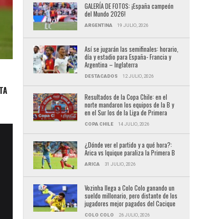
GALERÍA DE FOTOS: ¡España campeón
del Mundo 2026!
ARGENTINA
19 JULIO, 2026
Así se jugarán las semifinales: horario,
día y estadio para España- Francia y
Argentina – Inglaterra
DESTACADOS
12 JULIO, 2026
TA
Resultados de la Copa Chile: en el
norte mandaron los equipos de la B y
en el Sur los de la Liga de Primera
COPA CHILE
14 JULIO, 2026
¿Dónde ver el partido y a qué hora?:
Arica vs Iquique paraliza la Primera B
ARICA
31 JULIO, 2026
Vozinha llega a Colo Colo ganando un
sueldo millonario, pero distante de los
jugadores mejor pagados del Cacique
COLO COLO
26 JULIO, 2026