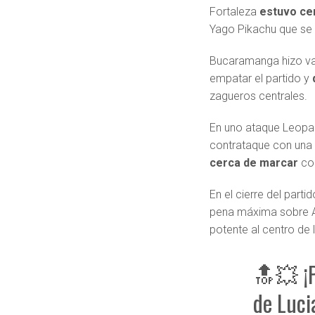
Fortaleza
estuvo ce
Yago Pikachu que se e
Bucaramanga hizo var
empatar el partido y
zagueros centrales.
En uno ataque Leopar
contrataque con una 
cerca de marcar
con
En el cierre del part
pena máxima sobre Al
potente al centro de l
🔝💥 ¡P
de Luci