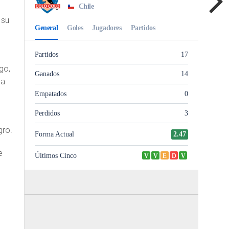
 su
go,
la
gro.
e