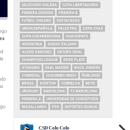
SELECCIÓN CHILENA
COPA LIBERTADORES
PRIMERA DIVISIÓN
PRIMERA B
FUTBOL CHILENO
DESTACADOS
UNIÓN ESPAÑOLA
PALESTINO
COPA CHILE
uego
COPA SUDAMERICANA
HUACHIPATO
es
.
ARGENTINA
AUDAX ITALIANO
ad
ALEXIS SÁNCHEZ
ARTURO VIDAL
de
CHAMPIONS LEAGUE
RIVER PLATE
O'HIGGINS
REAL MADRID
BOCA JUNIORS
COBRESAL
COQUIMBO UNIDO
ÑUBLENSE
tado
BRASIL
EVERTON
COBRELOA
BETIS
as
URUGUAY
BARCELONA
FC BARCELONA
PRIMERA A
UNIVERSIDAD DE CONCEPCIÓN
ego
MAGALLANES
PSG
DEPORTES IQUIQUE