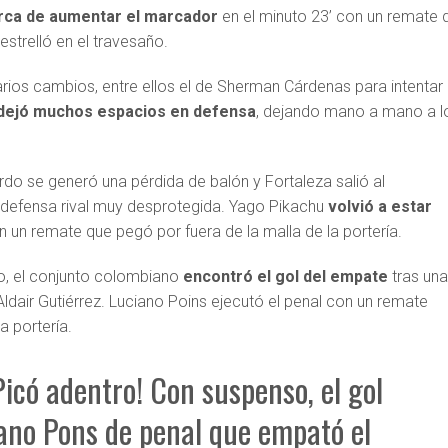
rca de aumentar el marcador
en el minuto 23’ con un remate 
strelló en el travesaño.
ios cambios, entre ellos el de Sherman Cárdenas para intentar
dejó muchos espacios en defensa
, dejando mano a mano a l
do se generó una pérdida de balón y Fortaleza salió al
defensa rival muy desprotegida. Yago Pikachu
volvió a estar
 un remate que pegó por fuera de la malla de la portería.
ido, el conjunto colombiano
encontró el gol del empate
tras un
dair Gutiérrez. Luciano Poins ejecutó el penal con un remate
a portería.
icó adentro! Con suspenso, el gol
ano Pons de penal que empató el