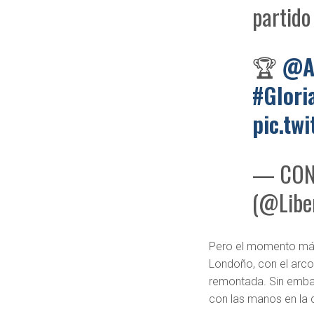
partido
🏆
@A
#Glori
pic.tw
— CONM
(@Libe
Pero el momento más i
Londoño, con el arco 
remontada. Sin embar
con las manos en la 