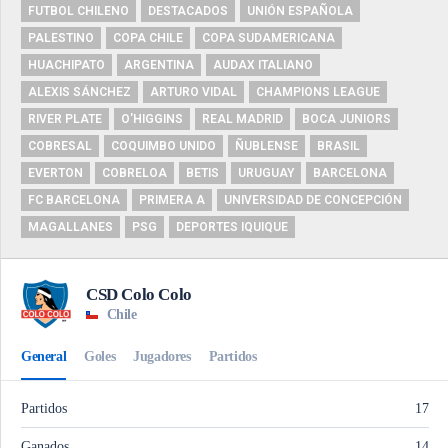
FUTBOL CHILENO
DESTACADOS
UNIÓN ESPAÑOLA
PALESTINO
COPA CHILE
COPA SUDAMERICANA
HUACHIPATO
ARGENTINA
AUDAX ITALIANO
ALEXIS SÁNCHEZ
ARTURO VIDAL
CHAMPIONS LEAGUE
RIVER PLATE
O'HIGGINS
REAL MADRID
BOCA JUNIORS
COBRESAL
COQUIMBO UNIDO
ÑUBLENSE
BRASIL
EVERTON
COBRELOA
BETIS
URUGUAY
BARCELONA
FC BARCELONA
PRIMERA A
UNIVERSIDAD DE CONCEPCIÓN
MAGALLANES
PSG
DEPORTES IQUIQUE