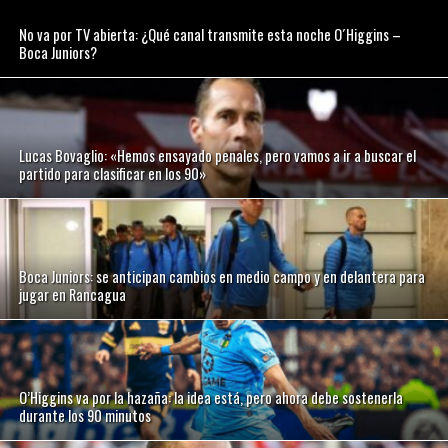
No va por TV abierta: ¿Qué canal transmite esta noche O´Higgins –
Boca Juniors?
Lucas Bovaglio: «Hemos ensayado penales, pero vamos a ir a buscar el
partido para clasificar en los 90»
Boca Juniors: se anticipan cambios en medio campo y en delantera para
jugar en Rancagua
O’Higgins va por la hazaña: la idea está, pero ahora debe sostenerla
durante los 90 minutos