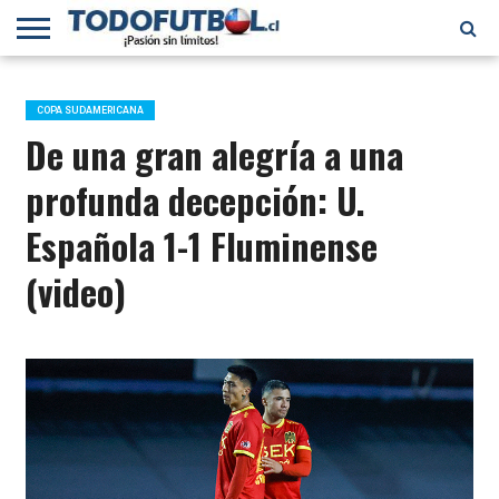
PRIMERA
DIVISIÓN
PRIMERA
SELECCIÓN
CHILENOS
FÚTBOL
B
CHILENA
EN EL
INTERNACIONAL
COPA SUDAMERICANA
MUNDO
De una gran alegría a una
profunda decepción: U.
Española 1-1 Fluminense
(video)