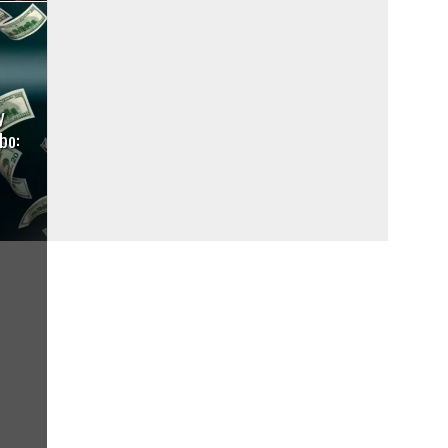
y
bo:
TAGS
FEATURED
COLO COLO
UNIVERSIDAD DE CHILE
UNIVERSIDAD CATÓLICA
CHILE