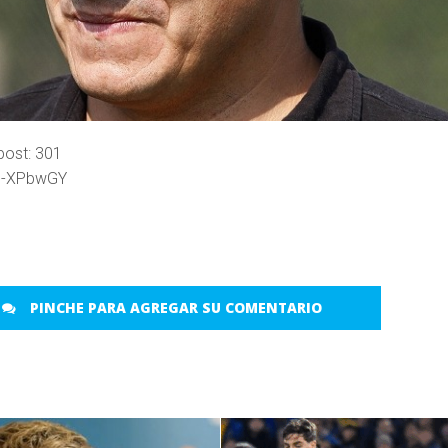
post:
301
9h-XPbwGY
PINCHE PARA AGREGAR SU COMENTARIO