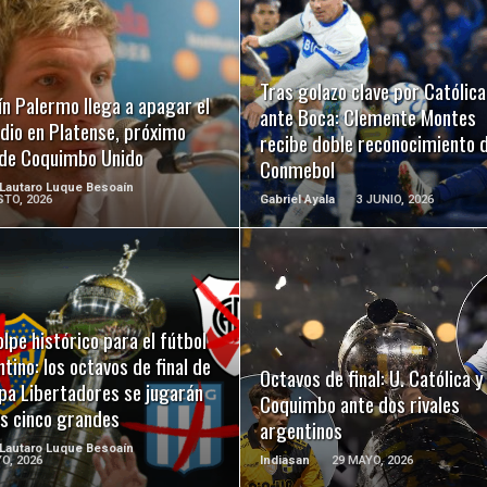
LEER MÁS
LEER MÁS
Tras golazo clave por Católica
n Palermo llega a apagar el
ante Boca: Clemente Montes
dio en Platense, próximo
recibe doble reconocimiento d
l de Coquimbo Unido
Conmebol
 Lautaro Luque Besoaín
TO, 2026
Gabriel Ayala
3 JUNIO, 2026
LEER MÁS
LEER MÁS
lpe histórico para el fútbol
tino: los octavos de final de
Octavos de final: U. Católica y
pa Libertadores se jugarán
Coquimbo ante dos rivales
os cinco grandes
argentinos
 Lautaro Luque Besoaín
O, 2026
Indiasan
29 MAYO, 2026