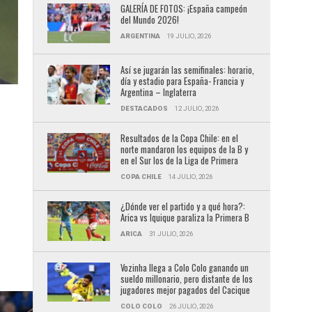
GALERÍA DE FOTOS: ¡España campeón
del Mundo 2026!
ARGENTINA
19 JULIO, 2026
Así se jugarán las semifinales: horario,
día y estadio para España- Francia y
Argentina – Inglaterra
DESTACADOS
12 JULIO, 2026
Resultados de la Copa Chile: en el
norte mandaron los equipos de la B y
en el Sur los de la Liga de Primera
COPA CHILE
14 JULIO, 2026
¿Dónde ver el partido y a qué hora?:
Arica vs Iquique paraliza la Primera B
ARICA
31 JULIO, 2026
Vozinha llega a Colo Colo ganando un
sueldo millonario, pero distante de los
jugadores mejor pagados del Cacique
COLO COLO
26 JULIO, 2026