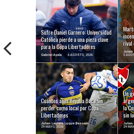
LEER MÁS
Martí
Sufre Daniel Garnero: Universidad
incen
Católica pierde a una pieza clave
riva
para la Copa Libertadores
Julian
Gabriel Ayala
6 AGOSTO, 2026
5 AGOS
LEER MÁS
Un go
Cuántos años llevaba Boca sin
argen
perder como local por Copa
la Co
Libertadores
sin l
Julian Lautaro Luque Besoaín
Julian
29 MAYO, 2026
29 MAY