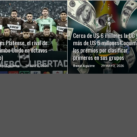
LEER MÁS
LEER MÁS
Cerca de US 6 millones la UC 
es Platense, el rival de
más de US 5 millones Coquim
imbo Unido en octavos
los premios por clasificar
o)
primeros en sus grupos
dro Aguilera
29 MAYO, 2026
René Aguirre
29 MAYO, 2026