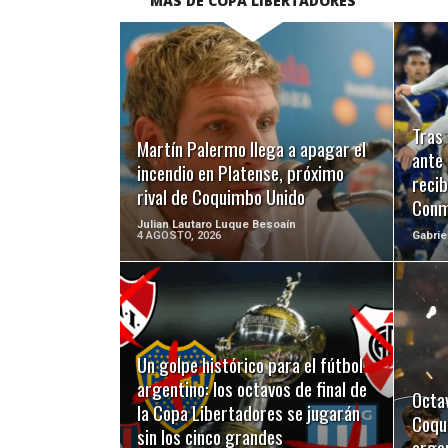
MÁS DE COPA LIBERTADORES
LEER MÁS
Tras 
Martín Palermo llega a apagar el
ante
incendio en Platense, próximo
recib
rival de Coquimbo Unido
Conm
Julian Lautaro Luque Besoaín
4 AGOSTO, 2026
Gabrie
LEER MÁS
Un golpe histórico para el fútbol
argentino: los octavos de final de
Octav
la Copa Libertadores se jugarán
Coqu
sin los cinco grandes
arge