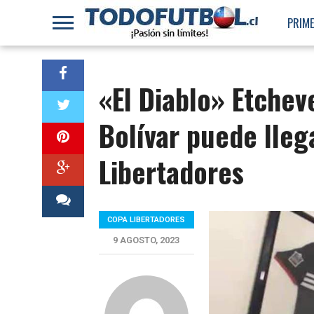
PRIME
«El Diablo» Etchev
Bolívar puede llega
Libertadores
COPA LIBERTADORES
9 AGOSTO, 2023