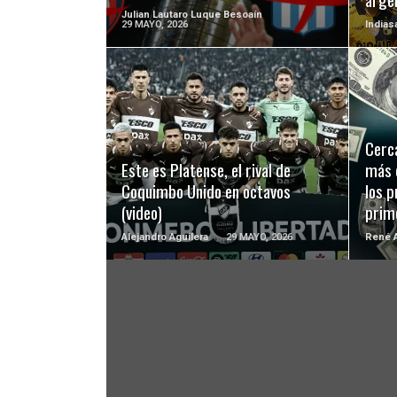
Julian Lautaro Luque Besoaín
29 MAYO, 2026
Indias
LEER MÁS
Cerca
Este es Platense, el rival de
más 
Coquimbo Unido en octavos
los p
(video)
prim
Alejandro Aguilera
29 MAYO, 2026
René A