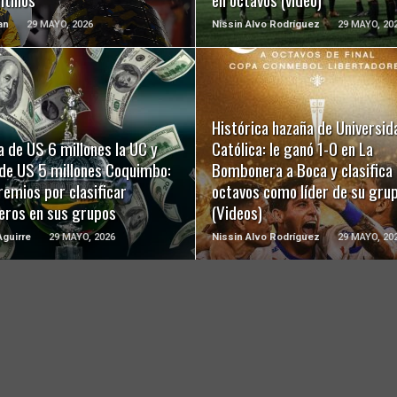
an
29 MAYO, 2026
Nissin Alvo Rodríguez
29 MAYO, 20
Histórica hazaña de Universid
LEER MÁS
LEER MÁS
 de US 6 millones la UC y
Católica: le ganó 1-0 en La
de US 5 millones Coquimbo:
Bombonera a Boca y clasifica 
remios por clasificar
octavos como líder de su gru
eros en sus grupos
(Videos)
guirre
29 MAYO, 2026
Nissin Alvo Rodríguez
29 MAYO, 20