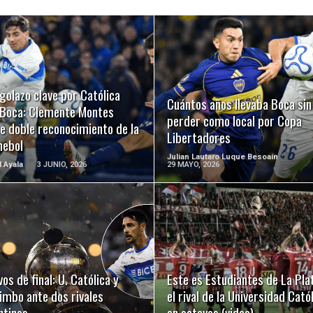
LEER MÁS
LEER MÁS
golazo clave por Católica
Cuántos años llevaba Boca sin
 Boca: Clemente Montes
perder como local por Copa
e doble reconocimiento de la
Libertadores
ebol
Julian Lautaro Luque Besoaín
l Ayala
3 JUNIO, 2026
29 MAYO, 2026
LEER MÁS
LEER MÁS
os de final: U. Católica y
Este es Estudiantes de La Pla
imbo ante dos rivales
el rival de la Universidad Cató
ntinos
en octavos (video)