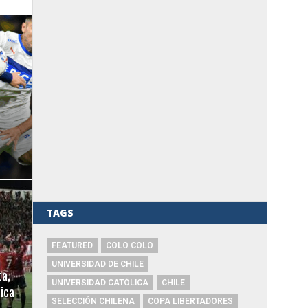
TAGS
FEATURED
COLO COLO
UNIVERSIDAD DE CHILE
ta,
UNIVERSIDAD CATÓLICA
CHILE
lica
SELECCIÓN CHILENA
COPA LIBERTADORES