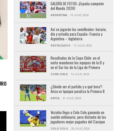
GALERÍA DE FOTOS: ¡España campeón
del Mundo 2026!
ARGENTINA
19 JULIO, 2026
Así se jugarán las semifinales: horario,
día y estadio para España- Francia y
Argentina – Inglaterra
DESTACADOS
12 JULIO, 2026
Resultados de la Copa Chile: en el
norte mandaron los equipos de la B y
en el Sur los de la Liga de Primera
COPA CHILE
14 JULIO, 2026
URO
¿Dónde ver el partido y a qué hora?:
Arica vs Iquique paraliza la Primera B
ARICA
31 JULIO, 2026
Vozinha llega a Colo Colo ganando un
sueldo millonario, pero distante de los
jugadores mejor pagados del Cacique
COLO COLO
26 JULIO, 2026