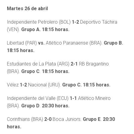
Martes 26 de abril
Independiente Petrolero (BOL)
1-2
Deportivo Táchira
(VEN).
Grupo A. 18:15 horas.
Libertad (PAR)
vs.
Atlético Paranaense (BRA).
Grupo B.
18:15 horas.
Estudiantes de La Plata (ARG)
2-1
RB Bragantino
(BRA).
Grupo C
.
18:15 horas.
Vélez
1-2
Nacional (URU).
Grupo C.
18:15 horas.
Independiente del Valle (ECU)
1-1
Atlético Mineiro
(BRA).
Grupo D
.
20:30 horas.
Corinthians (BRA)
2-0
Boca Juniors.
Grupo E
.
20:30
horas.