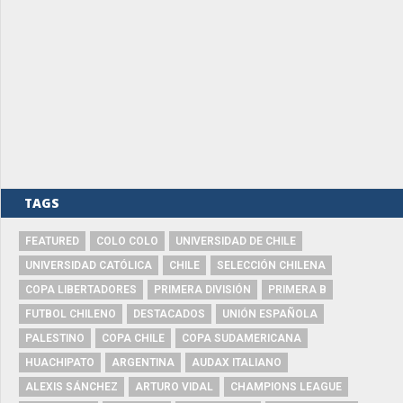
TAGS
FEATURED
COLO COLO
UNIVERSIDAD DE CHILE
UNIVERSIDAD CATÓLICA
CHILE
SELECCIÓN CHILENA
COPA LIBERTADORES
PRIMERA DIVISIÓN
PRIMERA B
FUTBOL CHILENO
DESTACADOS
UNIÓN ESPAÑOLA
PALESTINO
COPA CHILE
COPA SUDAMERICANA
HUACHIPATO
ARGENTINA
AUDAX ITALIANO
ALEXIS SÁNCHEZ
ARTURO VIDAL
CHAMPIONS LEAGUE