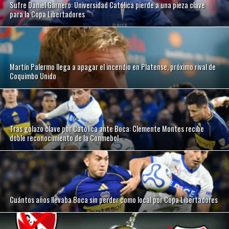
Sufre Daniel Garnero: Universidad Católica pierde a una pieza clave
para la Copa Libertadores
Martín Palermo llega a apagar el incendio en Platense, próximo rival de
Coquimbo Unido
Tras golazo clave por Católica ante Boca: Clemente Montes recibe
doble reconocimiento de la Conmebol
Cuántos años llevaba Boca sin perder como local por Copa Libertadores