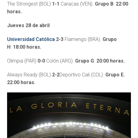
The Strongest (BOL)
1-1
Caracas (VEN).
Grupo B
.
22:00
horas.
Jueves 28 de abril
Universidad Católica
2-3
Flamengo (BRA).
Grupo
H
.
18:00 horas.
Olimpia (PAR)
0-0
Colón (ARG).
Grupo G
.
20:00 horas.
Always Ready (BOL)
2-2
Deportivo Cali (COL).
Grupo E.
22:00 horas.