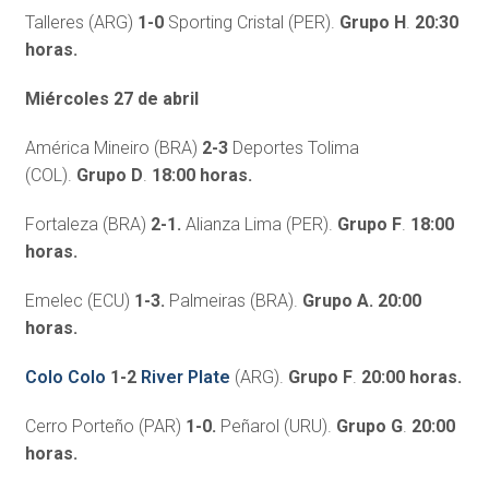
Talleres (ARG)
1-0
Sporting Cristal (PER).
Grupo H
.
20:30
horas.
Miércoles 27 de abril
América Mineiro (BRA)
2-3
Deportes Tolima
(COL).
Grupo D
.
18:00 horas.
Fortaleza (BRA)
2-1.
Alianza Lima (PER).
Grupo F
.
18:00
horas.
Emelec (ECU)
1-3.
Palmeiras (BRA).
Grupo A. 20:00
horas.
Colo Colo
1-2
River Plate
(ARG).
Grupo F
.
20:00 horas.
Cerro Porteño (PAR)
1-0.
Peñarol (URU).
Grupo G
.
20:00
horas.