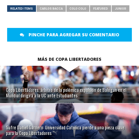
RELATED ITEMS
CARLOS BACCA
COLO COLO
FEATURED
JUNIOR
PINCHE PARA AGREGAR SU COMENTARIO
MÁS DE COPA LIBERTADORES
Copa Libertadores: árbitro de la polémica expulsión de Balogun en el
Mundial dirigirá a la UC ante Estudiantes
Sufre Daniel Garnero: Universidad Católica pierde a una pieza clave
para la Copa Libertadores