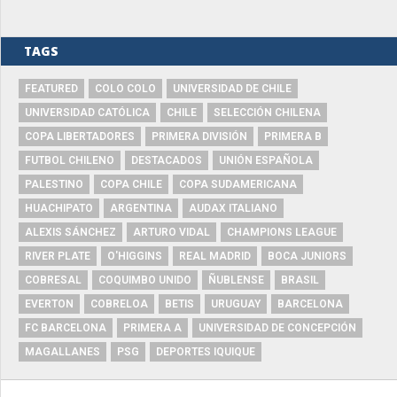
TAGS
FEATURED
COLO COLO
UNIVERSIDAD DE CHILE
UNIVERSIDAD CATÓLICA
CHILE
SELECCIÓN CHILENA
COPA LIBERTADORES
PRIMERA DIVISIÓN
PRIMERA B
FUTBOL CHILENO
DESTACADOS
UNIÓN ESPAÑOLA
PALESTINO
COPA CHILE
COPA SUDAMERICANA
HUACHIPATO
ARGENTINA
AUDAX ITALIANO
ALEXIS SÁNCHEZ
ARTURO VIDAL
CHAMPIONS LEAGUE
RIVER PLATE
O'HIGGINS
REAL MADRID
BOCA JUNIORS
COBRESAL
COQUIMBO UNIDO
ÑUBLENSE
BRASIL
EVERTON
COBRELOA
BETIS
URUGUAY
BARCELONA
FC BARCELONA
PRIMERA A
UNIVERSIDAD DE CONCEPCIÓN
MAGALLANES
PSG
DEPORTES IQUIQUE