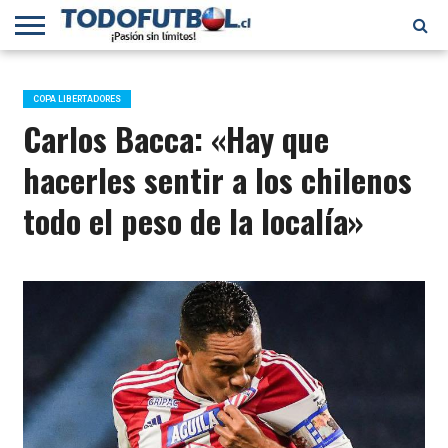
PRIMERA
DIVISIÓN
PRIMERA
SELECCIÓN
CHILENOS
FÚTBOL
B
CHILENA
EN EL
INTERNACIONAL
COPA LIBERTADORES
MUNDO
Carlos Bacca: «Hay que
hacerles sentir a los chilenos
todo el peso de la localía»