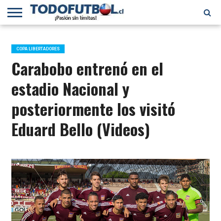
PRIMERA
DIVISIÓN
PRIMERA
SELECCIÓN
CHILENOS
FÚTBOL
B
CHILENA
EN EL
INTERNACIONAL
COPA LIBERTADORES
MUNDO
Carabobo entrenó en el
estadio Nacional y
posteriormente los visitó
Eduard Bello (Videos)