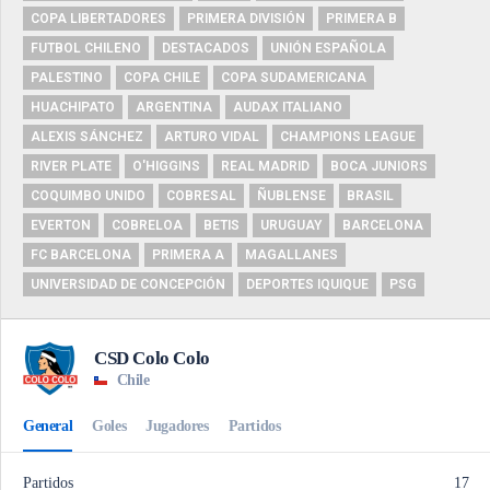
COPA LIBERTADORES
PRIMERA DIVISIÓN
PRIMERA B
FUTBOL CHILENO
DESTACADOS
UNIÓN ESPAÑOLA
PALESTINO
COPA CHILE
COPA SUDAMERICANA
HUACHIPATO
ARGENTINA
AUDAX ITALIANO
ALEXIS SÁNCHEZ
ARTURO VIDAL
CHAMPIONS LEAGUE
RIVER PLATE
O'HIGGINS
REAL MADRID
BOCA JUNIORS
COQUIMBO UNIDO
COBRESAL
ÑUBLENSE
BRASIL
EVERTON
COBRELOA
BETIS
URUGUAY
BARCELONA
FC BARCELONA
PRIMERA A
MAGALLANES
UNIVERSIDAD DE CONCEPCIÓN
DEPORTES IQUIQUE
PSG