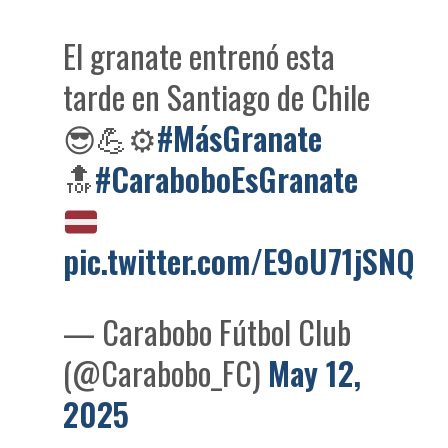
El granate entrenó esta
tarde en Santiago de Chile
😎💪⚙️
#MásGranate
🔝
#CaraboboEsGranate
pic.twitter.com/E9oU71jSNQ
— Carabobo Fútbol Club
(@Carabobo_FC)
May 12,
2025