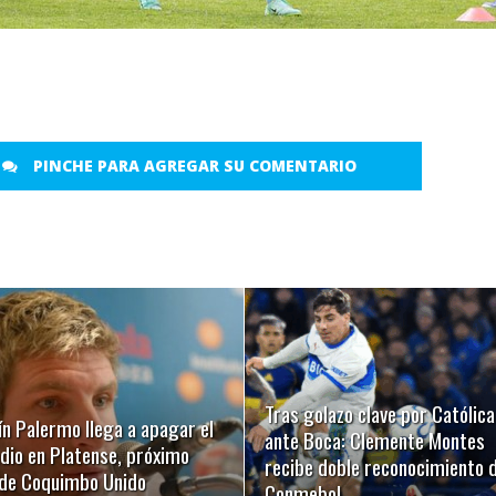
PINCHE PARA AGREGAR SU COMENTARIO
LEER MÁS
LEER MÁS
Tras golazo clave por Católica
n Palermo llega a apagar el
ante Boca: Clemente Montes
dio en Platense, próximo
recibe doble reconocimiento d
l de Coquimbo Unido
Conmebol