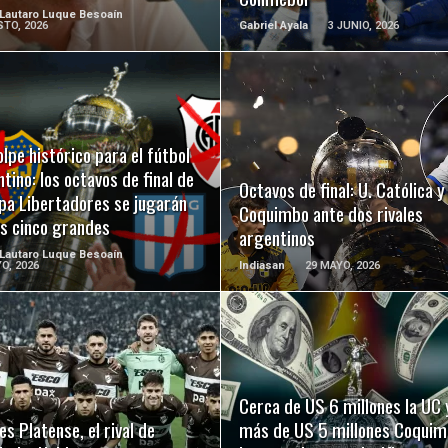
 Lautaro Luque Besoaín
TO, 2026
Gabriel Ayala
3 JUNIO, 2026
LEER MÁS
LEER MÁS
lpe histórico para el fútbol
tino: los octavos de final de
Octavos de final: U. Católica y
pa Libertadores se jugarán
Coquimbo ante dos rivales
os cinco grandes
argentinos
 Lautaro Luque Besoaín
O, 2026
Indiasan
29 MAYO, 2026
LEER MÁS
LEER MÁS
Cerca de US 6 millones la UC 
es Platense, el rival de
más de US 5 millones Coquim