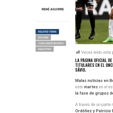
RENÉ AGUIRRE
RELATED ITEMS
BOLIVAR
COPA LIBERTADORES
PALESTINO
Veces leído este 
LA PÁGINA OFICIAL D
TITULARES EN EL ONC
SÁVIO.
Malas noticias en B
este
martes
en el es
la fase de grupos d
A través de un parte
Ordóñez y Patricio