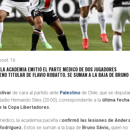
post:
16
E LA ACADEMIA EMITIÓ EL PARTE MÉDICO DE DOS JUGADORES
ENO TITULAR DE FLAVIO ROBATTO. SE SUMAN A LA BAJA DE BRUNO
olívar
de cara al partido ante
Palestino
de Chile, que se disputa
tadio Hernando Siles (20:00), correspondiente a la
última fecha
e la Copa Libertadores.
 médico, la academia paceña c
onfirmó las lesiones de Ander
 Rodríguez.
Estos se suman a la baja de
Bruno Sávio,
quien no