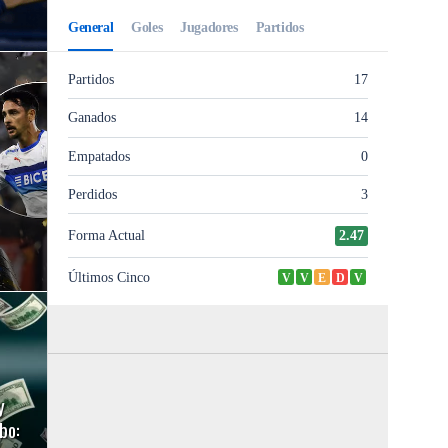
y
bo: