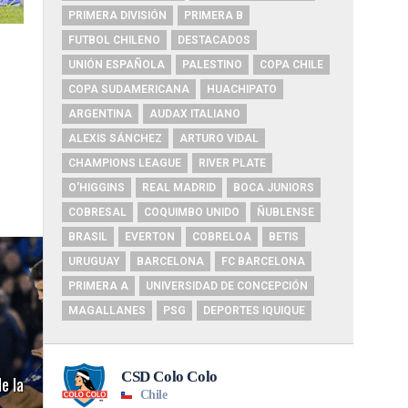
PRIMERA DIVISIÓN
PRIMERA B
FUTBOL CHILENO
DESTACADOS
UNIÓN ESPAÑOLA
PALESTINO
COPA CHILE
COPA SUDAMERICANA
HUACHIPATO
ARGENTINA
AUDAX ITALIANO
ALEXIS SÁNCHEZ
ARTURO VIDAL
CHAMPIONS LEAGUE
RIVER PLATE
O'HIGGINS
REAL MADRID
BOCA JUNIORS
COBRESAL
COQUIMBO UNIDO
ÑUBLENSE
BRASIL
EVERTON
COBRELOA
BETIS
URUGUAY
BARCELONA
FC BARCELONA
PRIMERA A
UNIVERSIDAD DE CONCEPCIÓN
MAGALLANES
PSG
DEPORTES IQUIQUE
e la