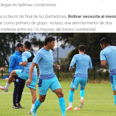
llegue en óptimas condiciones.
a octavos de final de la Libertadores,
Bolívar necesita al men
r como primero de grupo. Incluso, una derrota menor de dos
 meterse entre los 16 mejores del torneo continental.