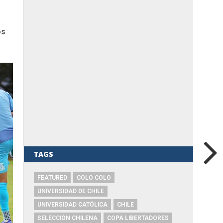
os
TAGS
FEATURED
COLO COLO
UNIVERSIDAD DE CHILE
UNIVERSIDAD CATÓLICA
CHILE
SELECCIÓN CHILENA
COPA LIBERTADORES