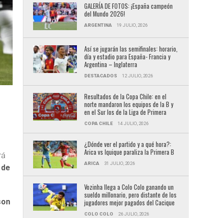
GALERÍA DE FOTOS: ¡España campeón
del Mundo 2026!
ARGENTINA
19 JULIO, 2026
Así se jugarán las semifinales: horario,
día y estadio para España- Francia y
Argentina – Inglaterra
DESTACADOS
12 JULIO, 2026
Resultados de la Copa Chile: en el
norte mandaron los equipos de la B y
en el Sur los de la Liga de Primera
COPA CHILE
14 JULIO, 2026
¿Dónde ver el partido y a qué hora?:
Arica vs Iquique paraliza la Primera B
rá
ARICA
31 JULIO, 2026
 de
Vozinha llega a Colo Colo ganando un
sueldo millonario, pero distante de los
son
jugadores mejor pagados del Cacique
COLO COLO
26 JULIO, 2026