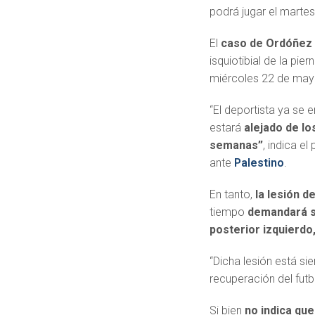
podrá jugar el martes
El
caso de Ordóñez 
isquiotibial de la pie
miércoles 22 de may
“El deportista ya se 
estará
alejado de l
semanas”
, indica e
ante
Palestino
.
En tanto,
la lesión d
tiempo
demandará s
posterior izquierdo
“Dicha lesión está s
recuperación del futb
Si bien
no indica que