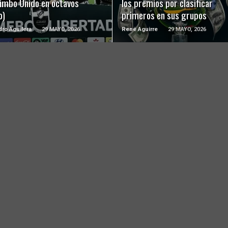
imbo Unido en octavos
los premios por clasificar
o)
primeros en sus grupos
dro Aguilera
29 MAYO, 2026
René Aguirre
29 MAYO, 2026