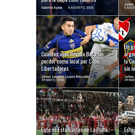
Julian
Gabriel Ayala
6 AGOSTO, 2026
5 AGOS
LEER MÁS
Un go
Cuántos años llevaba Boca sin
argen
perder como local por Copa
la Co
Libertadores
sin l
Julian Lautaro Luque Besoaín
Julian
29 MAYO, 2026
29 MAY
LEER MÁS
Este es Estudiantes de La Plata,
Este 