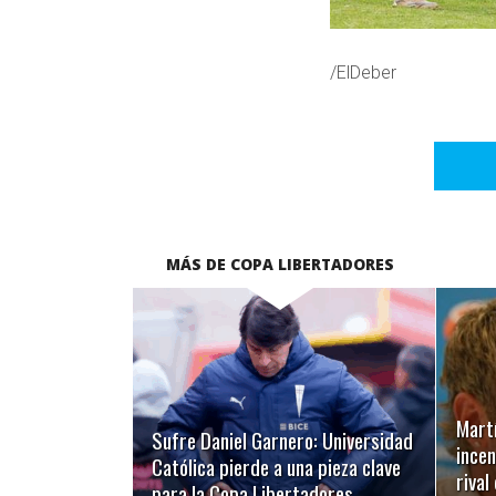
/ElDeber
MÁS DE COPA LIBERTADORES
LEER MÁS
Martí
Sufre Daniel Garnero: Universidad
incen
Católica pierde a una pieza clave
riva
para la Copa Libertadores