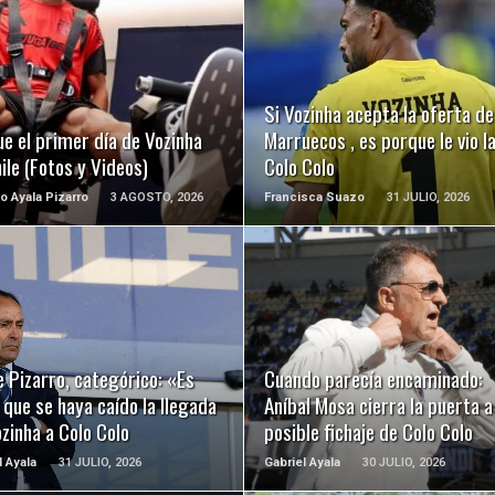
LEER MÁS
LEER MÁS
Si Vozinha acepta la oferta de
ue el primer día de Vozinha
Marruecos , es porque le vio 
ile (Fotos y Videos)
Colo Colo
o Ayala Pizarro
3 AGOSTO, 2026
Francisca Suazo
31 JULIO, 2026
LEER MÁS
LEER MÁS
 Pizarro, categórico: «Es
Cuando parecía encaminado:
 que se haya caído la llegada
Aníbal Mosa cierra la puerta a
zinha a Colo Colo
posible fichaje de Colo Colo
l Ayala
31 JULIO, 2026
Gabriel Ayala
30 JULIO, 2026