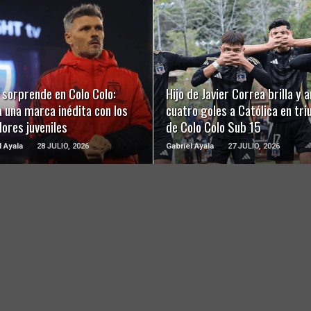
LEER MÁS
LEER MÁS
 sorprende en Colo Colo:
Hijo de Javier Correa brilla y 
 una marca inédita con los
cuatro goles a Católica en tri
ores juveniles
de Colo Colo Sub 15
l Ayala
28 JULIO, 2026
Gabriel Ayala
27 JULIO, 2026