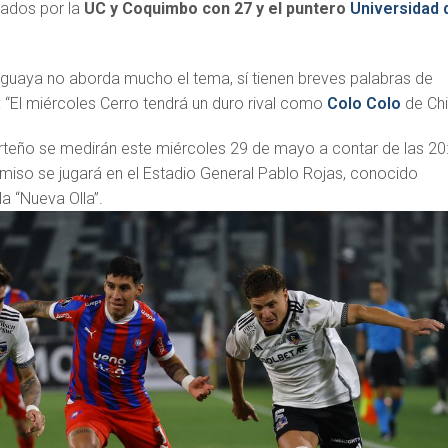
ados por la
UC y Coquimbo con 27 y el puntero
Universidad 
raguaya no aborda mucho el tema, sí tienen breves palabras de
: “El miércoles Cerro tendrá un duro rival como
Colo Colo
de Chi
rteño se medirán este miércoles 29 de mayo a contar de las 20
iso se jugará en el Estadio General Pablo Rojas, conocido
 “Nueva Olla”.