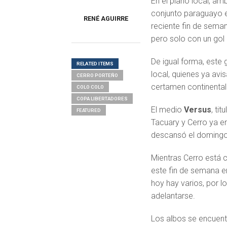
En el plano local, am
conjunto paraguayo el
RENÉ AGUIRRE
reciente fin de sema
pero solo con un gol
De igual forma, este
RELATED ITEMS
local, quienes ya avi
CERRO PORTEÑO
certamen continental
COLO COLO
COPA LIBERTADORES
El medio
Versus
, ti
FEATURED
Tacuary y Cerro ya 
descansó el domingo 
Mientras Cerro está 
este fin de semana e
hoy hay varios, por l
adelantarse.
Los albos se encuent