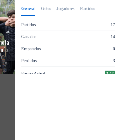
anota
unfo