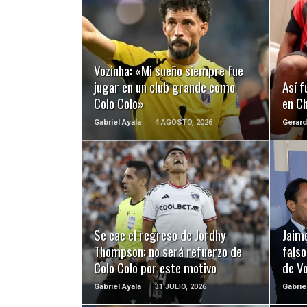
LEER MÁS
Vozinha: «Mi sueño siempre fue
jugar en un club grande como
Así f
Colo Colo»
en Ch
Gabriel Ayala
4 AGOSTO, 2026
Gerard
LEER MÁS
Se cae el regreso de Jordhy
Jaime
Thompson: no será refuerzo de
falso
Colo Colo por este motivo
de Vo
Gabriel Ayala
31 JULIO, 2026
Gabrie