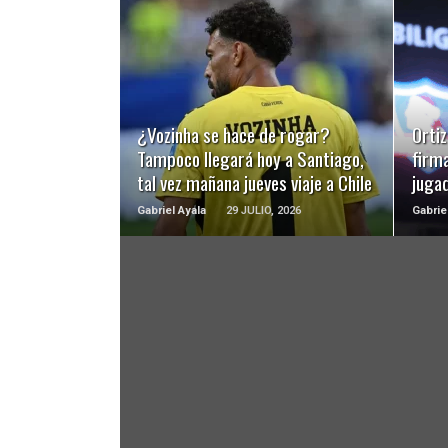
LEER MÁS
¿Vozinha se hace de rogar?
Ortiz
Tampoco llegará hoy a Santiago,
firma
tal vez mañana jueves viaje a Chile
jugad
Gabriel Ayala
29 JULIO, 2026
Gabrie