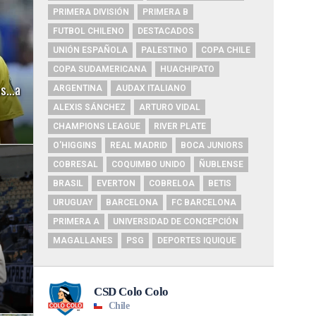
PRIMERA DIVISIÓN
PRIMERA B
FUTBOL CHILENO
DESTACADOS
UNIÓN ESPAÑOLA
PALESTINO
COPA CHILE
COPA SUDAMERICANA
HUACHIPATO
las…a
ARGENTINA
AUDAX ITALIANO
ALEXIS SÁNCHEZ
ARTURO VIDAL
CHAMPIONS LEAGUE
RIVER PLATE
O'HIGGINS
REAL MADRID
BOCA JUNIORS
COBRESAL
COQUIMBO UNIDO
ÑUBLENSE
BRASIL
EVERTON
COBRELOA
BETIS
URUGUAY
BARCELONA
FC BARCELONA
PRIMERA A
UNIVERSIDAD DE CONCEPCIÓN
MAGALLANES
PSG
DEPORTES IQUIQUE