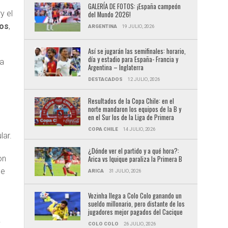
l
GALERÍA DE FOTOS: ¡España campeón
y el
del Mundo 2026!
tos
,
ARGENTINA
19 JULIO, 2026
Así se jugarán las semifinales: horario,
día y estadio para España- Francia y
sa
Argentina – Inglaterra
DESTACADOS
12 JULIO, 2026
Resultados de la Copa Chile: en el
norte mandaron los equipos de la B y
en el Sur los de la Liga de Primera
COPA CHILE
14 JULIO, 2026
lar.
¿Dónde ver el partido y a qué hora?:
on
Arica vs Iquique paraliza la Primera B
le
ARICA
31 JULIO, 2026
Vozinha llega a Colo Colo ganando un
sueldo millonario, pero distante de los
jugadores mejor pagados del Cacique
.
COLO COLO
26 JULIO, 2026