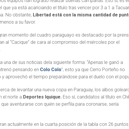
bos equipos han logrado realizar buenas campañas. Eso sí, es e
 que ya está acariciando el título tras vencer por 3 a 1 a Tacuar
na. No obstante,
Libertad está con la misma cantidad de pun
 menos a su favor.
 gran momento del cuadro paraguayo es destacado por la pren
san al “Cacique” de cara al compromiso del miércoles por el
.
tula una de sus noticias dela siguiente forma: “Apenas le ganó a
entrenó pensando en
Colo Colo
”, esto ya que Cerro Porteño no
y aprovechó el tiempo preparándose para el duelo con el popu
cerca de levantar una nueva copa en Paraguay, los albos golear
n el norte a
Deportes Iquique.
Eso sí, candidatos al título en Chi
o que aventurarse con quién se perfila para coronarse, sería
ran actualmente en la cuarta posición de la tabla con 26 puntos