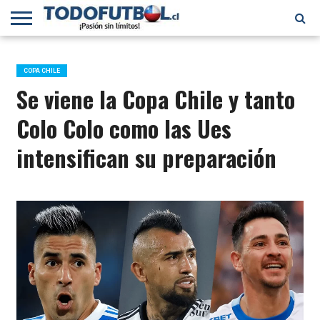
PRIMERA
DIVISIÓN
PRIMERA
SELECCIÓN
CHILENOS
FÚTBOL
B
CHILENA
EN EL
INTERNACIONAL
COPA CHILE
MUNDO
Se viene la Copa Chile y tanto
Colo Colo como las Ues
intensifican su preparación