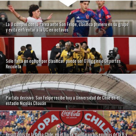
La U cumplió con la tarea ante San Felipe, clasifica primero en su grupo
y evita enfrentar a la UC en octavos
Sólo falta un equipo por clasificar: puede ser O´Higgins o Deportes
Recoleta
Partido decisivo: San Felipe recibe hoy a Universidad de Chile en el
estadio Nicolás Chauán
Resultados de la Copa Chile: en el norte mandaron los equipos de la B y