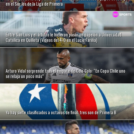
en el Sur los de la Liga de Primera
Entre San Luis y el árbitro le hicieron pasar un papelón a Universidad
Católica en Quillota (Videos del 4-0 en el Lucio Fariña)
Arturo Vidal sorprende tras el empate de Colo Colo: “En Copa Chile uno
se relaja un poco más”
Ya hay siete clasificados a octavos de final: tres son de Primera B