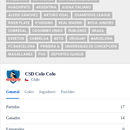
HUACHIPATO
ARGENTINA
AUDAX ITALIANO
ALEXIS SÁNCHEZ
ARTURO VIDAL
CHAMPIONS LEAGUE
RIVER PLATE
O'HIGGINS
REAL MADRID
BOCA JUNIORS
COBRESAL
COQUIMBO UNIDO
ÑUBLENSE
BRASIL
EVERTON
COBRELOA
BETIS
URUGUAY
BARCELONA
FC BARCELONA
PRIMERA A
UNIVERSIDAD DE CONCEPCIÓN
MAGALLANES
PSG
DEPORTES IQUIQUE