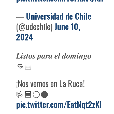
—
Universidad de Chile
(@udechile)
June 10,
2024
𝑳𝒊𝒔𝒕𝒐𝒔 𝒑𝒂𝒓𝒂 𝒆𝒍 𝒅𝒐𝒎𝒊𝒏𝒈𝒐
👊🏼
¡Nos vemos en La Ruca!
🤟🏼⚪️⚫️
pic.twitter.com/EatNqt2zKl