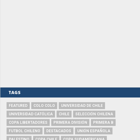
TAGS
FEATURED
COLO COLO
UNIVERSIDAD DE CHILE
UNIVERSIDAD CATÓLICA
CHILE
SELECCIÓN CHILENA
COPA LIBERTADORES
PRIMERA DIVISIÓN
PRIMERA B
FUTBOL CHILENO
DESTACADOS
UNIÓN ESPAÑOLA
PALESTINO
COPA CHILE
COPA SUDAMERICANA