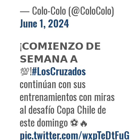
— Colo-Colo (@ColoColo)
June 1, 2024
¡𝗖𝗢𝗠𝗜𝗘𝗡𝗭𝗢 𝗗𝗘
𝗦𝗘𝗠𝗔𝗡𝗔 𝗔
💯!
#LosCruzados
continúan con sus
entrenamientos con miras
al desafío Copa Chile de
este domingo ⚽🔥
pic.twitter.com/wxpTeDtFuG